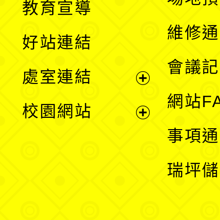
教育宣導
開
維修通
好站連結
選
會議記
處室連結
單
展
網站F
校園網站
開
展
事項通
選
開
瑞坪儲
單
選
單