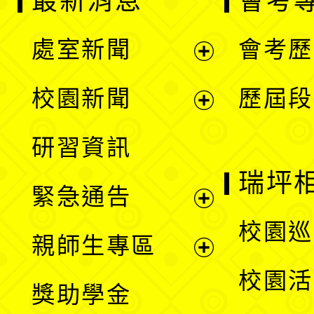
最新消息
會考
處室新聞
會考歷
展
校園新聞
歷屆段
開
展
研習資訊
選
開
瑞坪
緊急通告
單
選
展
校園巡
親師生專區
單
開
展
校園活
獎助學金
選