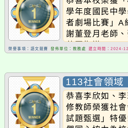
恭喜本校榮獲「
學年度國民中學
者劇場比賽」A組
謝董登月老師、
共同指導!!
榮譽事項：語文競賽
發佈單位：教務處
建立時間：2024-12
113社會領
題甄選」特優
恭喜李欣如、李
修教師榮獲社會
試題甄選」特優