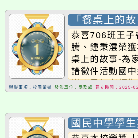
「餐桌上的故
煮」食譜徵件
恭喜706班王
組佳作
騰、鍾秉澐榮獲
桌上的故事-為
譜徵件活動國中
謝李恩鈺老師指導
榮譽事項：校園榮譽
發佈單位：學務處
建立時間：2025-02
國民中學學生
劇場比賽