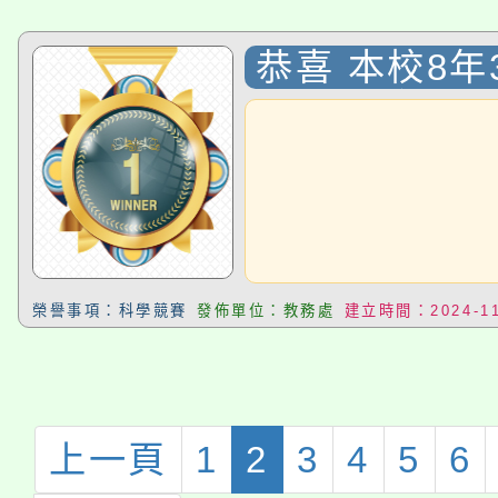
恭喜 本校8年
璇 同學參加
113年度學
競賽〉，獲選
繪圖組 決賽
榮譽事項：科學競賽
發佈單位：教務處
建立時間：2024-11
上一頁
1
2
3
4
5
6