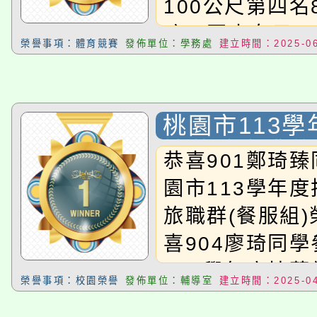
100公尺第四名
玟、國中女子1
榮譽事項：體育競賽
發佈單位：學務處
建立時間：2025-06
名709徐靚恩
200公尺第四名
玟、國中女子2
桃園市113
名709徐靚恩
技藝競賽獲獎
恭喜901鄭琦
800公尺第二名
園市113學年
毅，恭喜以上得
旅職群(餐服組
喜904廖琦同
113學年度技
榮譽事項：校園榮譽
發佈單位：輔導室
建立時間：2025-04
群(飲調組)榮獲