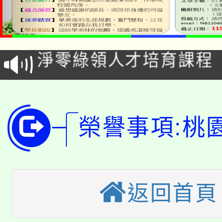
115年食農教育專業人
學期銜接期間理賠案件
程
淨零綠領人才培育課程
學籍身 分審查程序及
公告本校115學年度第1
版
「2026金融保險知識
代理(課)教師甄選結果(
榮譽事項:桃
桃園市115學年度學生
車」活動
公告本校115學年度第
生本土語及新住民語歌
公告本校115學年度第
代理(課)教師甄選結果(
返回首頁
轉知中國文化大學推廣
代理(課)教師甄選結果(