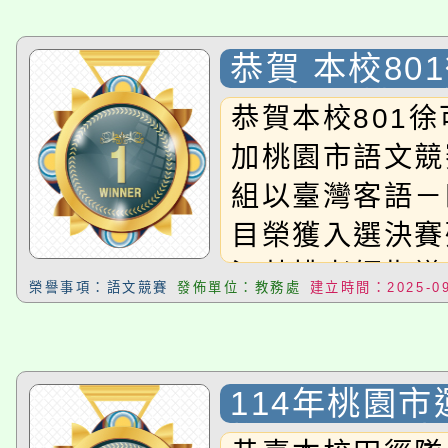
轉知中國文化大學推廣
代理(課)教師甄選結果(
轉知苗栗縣政府辦理11
《TA101》溝通分析
恭賀 本校80
學 參加 桃
縣市「校園短影音徵選
恭賀本校801
程，歡迎學生輔導中心
賽榮獲 入選決
加桃園市語文競
門員」簡章及活動海報
榮！
心理、諮商輔導、社會
組以臺灣客語－
踴躍報名參加。
系所師生報名參加。
目榮獲入選決賽
江菊桃老師指導
榮譽事項：語文競賽
發佈單位：教務處
建立時間：2025-09
114年桃園
梅區田徑代表