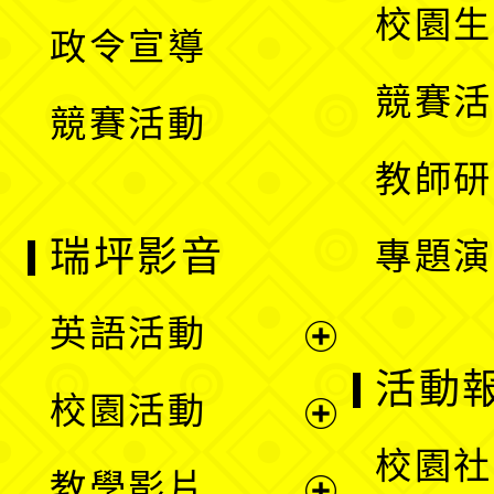
開
校園生
政令宣導
單
選
競賽活
競賽活動
單
教師研
瑞坪影音
專題演
英語活動
展
活動
校園活動
開
展
校園社
教學影片