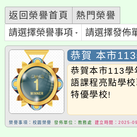
轉知苗栗縣政府辦理11
《TA101》溝通分析
返回榮譽首頁
熱門榮譽
115年食農教育專業人
縣市「校園短影音徵選
程，歡迎學生輔導中心
請選擇榮譽事項
請選擇發佈
學期銜接期間理賠案件
程
門員」簡章及活動海報
心理、諮商輔導、社會
淨零綠領人才培育課程
學籍身 分審查程序及
踴躍報名參加。
恭賀 本市11
系所師生報名參加。
公告本校115學年度第1
中雙語課程亮
版
恭賀本市113
合觀議課 特優
「2026金融保險知識
代理(課)教師甄選結果(
語課程亮點學校
桃園市115學年度學生
特優學校!
車」活動
公告本校115學年度第
生本土語及新住民語歌
公告本校115學年度第
榮譽事項：校園榮譽
發佈單位：教務處
建立時間：2025-09
代理(課)教師甄選結果(