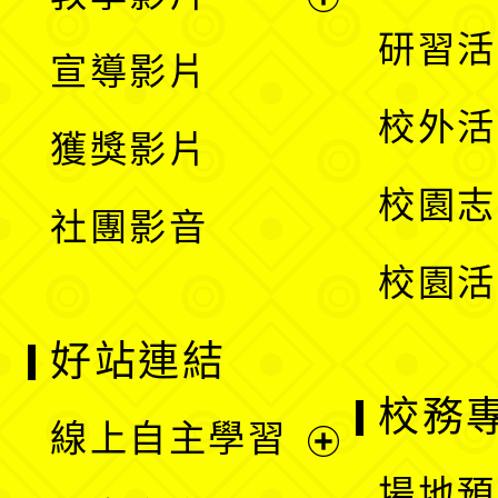
選
開
展
研習活
宣導影片
單
選
開
校外活
獲獎影片
單
選
校園志
社團影音
單
校園活
好站連結
校務
線上自主學習
展
場地預