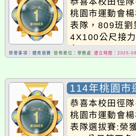
恭喜本校田徑隊
桃園市運動會楊
表隊，809班
4X100公尺接
名!!
榮譽事項：體育競賽
發佈單位：學務處
建立時間：2025-08
114年桃園
梅區田徑代表
恭喜本校田徑隊
桃園市運動會楊
表隊選拔賽:榮