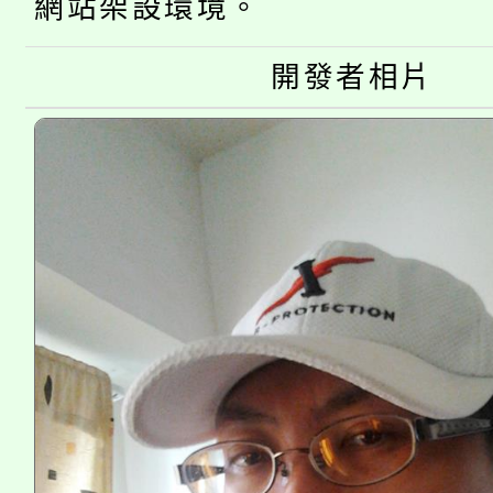
大溪自造教育及科技中心
網站架設環境。
份教師增能研習
半價優惠，詳情可洽有
淨零綠生活教案入校路
份教師研習
者。
開發者相片
115年食農教育專業人
會
程