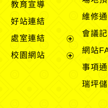
教育宣導
開
維修通
好站連結
選
會議記
處室連結
單
展
網站F
校園網站
開
展
事項通
選
開
瑞坪儲
單
選
單