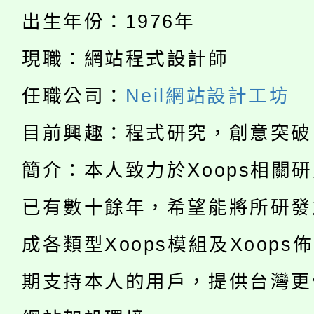
淨零綠生活教案入校路
份教師研習
者。
出生年份：1976年
115年食農教育專業人
會
現職：網站程式設計師
「本色祭」8/29、30
程
任職公司：
Neil網站設計工坊
8/21下午1時於龍潭區
場熱烈登場!
目前興趣：程式研究，創意突破
YOUNG桃局內行報名
徵才活動。
簡介：本人致力於Xoops相關
8月14至27日，桃園
局官網。
已有數十餘年，希望能將所研發
115年桃園市運動會8/1
開!
成各類型Xoops模組及Xoops
桃園市低收入戶享有免
田徑場及游泳池舉行。
大園自造教育及科技中心
期支持本人的用戶，提供台灣更
視費優惠，中低收入戶