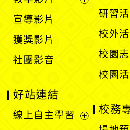
選
開
展
研習活
宣導影片
單
選
開
校外活
獲獎影片
單
選
校園志
社團影音
單
校園活
好站連結
校務
線上自主學習
展
場地預