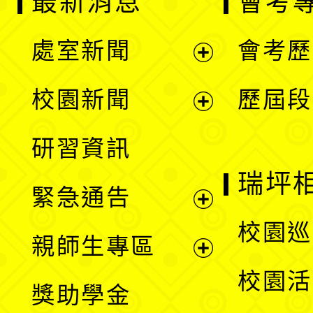
最新消息
會考
處室新聞
會考歷
展
校園新聞
歷屆段
開
展
研習資訊
選
開
瑞坪
緊急通告
單
選
展
校園巡
親師生專區
單
開
展
校園活
獎助學金
選