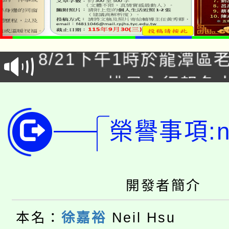
「本色祭」8/29、30
8/21下午1時於龍潭區
場熱烈登場!
YOUNG桃局內行報名
徵才活動。
8月14至27日，桃園
局官網。
榮譽事項:ne
115年桃園市運動會8/1
開!
桃園市低收入戶享有免
田徑場及游泳池舉行。
大園自造教育及科技中心
視費優惠，中低收入戶
開發者簡介
大溪自造教育及科技中心
份教師增能研習
半價優惠，詳情可洽有
本名：
徐嘉裕
Neil Hsu