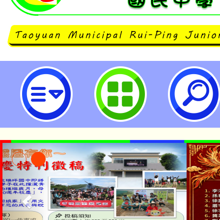
neilrpjhstyc網站設計者：徐嘉裕 N