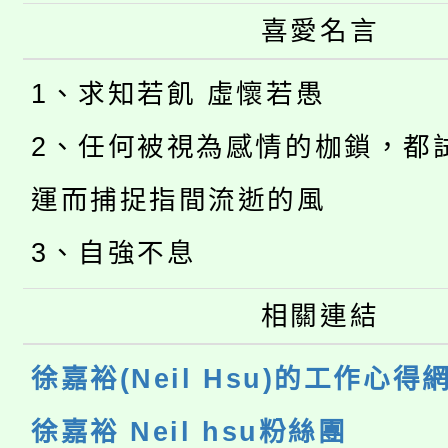
喜愛名言
1、求知若飢 虛懷若愚
2、任何被視為感情的枷鎖，都
運而捕捉指間流逝的風
3、自強不息
相關連結
徐嘉裕(Neil Hsu)的工作心得
徐嘉裕 Neil hsu粉絲團