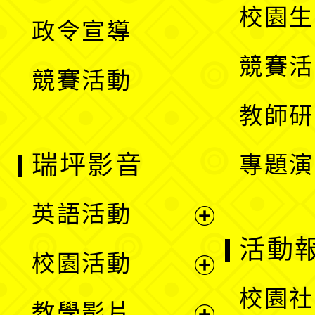
開
校園生
政令宣導
單
選
競賽活
競賽活動
單
教師研
瑞坪影音
專題演
英語活動
展
活動
校園活動
開
展
校園社
教學影片