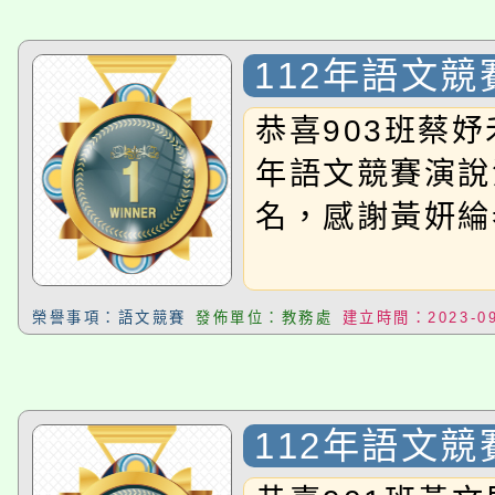
者。
115年食農教育專業人
會
112年語文
程
恭喜903班蔡妤
年語文競賽演說
名，感謝黃妍綸
榮譽事項：語文競賽
發佈單位：教務處
建立時間：2023-09
112年語文競