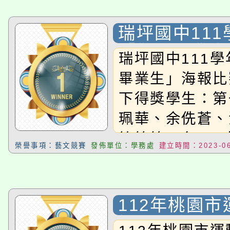
瑞坪國中111
「歡送畢業生
瑞坪國中111
賽
畢業生」海報比
下得獎學生：第
珮華、余侁蒼、
筱筠第二名70
榮譽事項：藝文競賽
發佈單位：學務處
建立時間：2023-06
名705林怡蓁
兆廷、謝昕純8
謝奇佑、劉秭涵
112年桃園
昕諺802吳佳
梅區國中小田