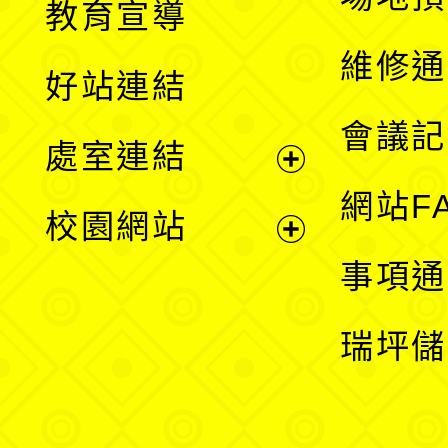
教育宣導
開
維修通
好站連結
選
會議記
處室連結
單
展
網站F
校園網站
開
展
事項通
選
開
瑞坪儲
單
選
單