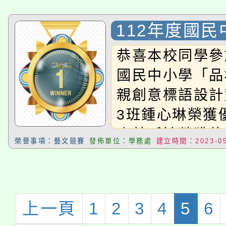
王大賽佳作
112年度國民
「品格教育-
恭喜本校同學參
語設計競賽」
國民中小學「品
親創意標語設計
3班鍾心琳榮獲
班林昕諺榮獲佳
榮譽事項：藝文競賽
發佈單位：學務處
建立時間：2023-05
班吳珮華榮獲佳
上一頁
1
2
3
4
5
6