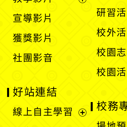
選
開
展
研習活
宣導影片
單
選
開
校外活
獲獎影片
單
選
校園志
社團影音
單
校園活
好站連結
校務
線上自主學習
展
場地預