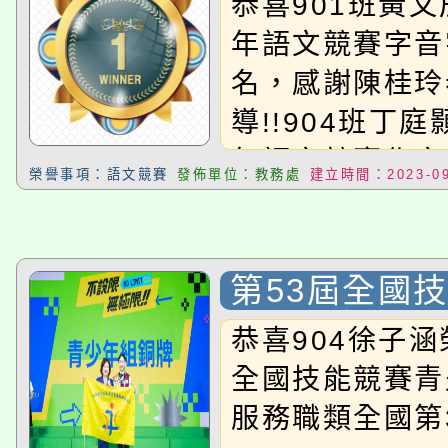
恭喜901班黃文
年語文競賽字音
名，感謝陳桂玲
導!!904班丁庭
年語文競賽作文
榮譽事項：語文競賽
發佈單位：教務處
建立時間：2023-09
感謝魏吟珊老師指
班蔡妤禾榮獲1
賽演說入選決賽
第53屆全國
綸老師指導!!
少年組餐飲服
恭喜904徐子涵
國第3名
全國技能競賽青
服務職類全國第