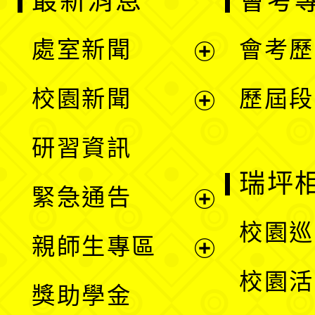
最新消息
會考
處室新聞
會考歷
展
校園新聞
歷屆段
開
展
研習資訊
選
開
瑞坪
緊急通告
單
選
展
校園巡
親師生專區
單
開
展
校園活
獎助學金
選