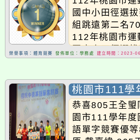
112年桃園市
史小葳、陳羽芊
國中小田徑選拔
庭、賴如婷70
組跳遠第二名7
榆盛、黃定愉、
112年桃園市
朱家慧、羅湘妮
國中小田徑選拔
803范寅煖、
榮譽事項：體育競賽
發佈單位：學務處
建立時間：2023-06
組100公尺第三
甯、鍾心琳806
妤第五名808黃
鄭琦臻、楊芹妤
桃園市運動會楊
桃園市111
田徑選拔賽國中
中學英語單字
恭喜805王全
公尺第四名70
等.團體賽 甲
園市111學年
名808黃靖潔1
語單字競賽優等
運動會楊梅區國