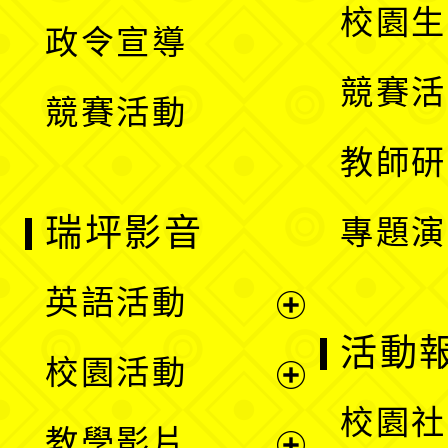
開
校園生
政令宣導
單
選
競賽活
競賽活動
單
教師研
瑞坪影音
專題演
英語活動
展
活動
校園活動
開
展
校園社
教學影片