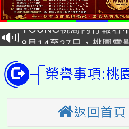
8/21下午1時於龍潭區
場熱烈登場!
YOUNG桃局內行報名
徵才活動。
8月14至27日，桃園
局官網。
115年桃園市運動會8/1
開!
桃園市低收入戶享有免
田徑場及游泳池舉行。
榮譽事項:桃
大園自造教育及科技中心
視費優惠，中低收入戶
大溪自造教育及科技中心
份教師增能研習
半價優惠，詳情可洽有
返回首頁
淨零綠生活教案入校路
份教師研習
者。
115年食農教育專業人
會