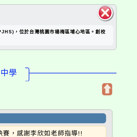
關閉區
坪國中(RPJHS)，位於台灣桃園市楊梅區埔心地區。創校
塊
民中學
開
啟
上
方
區
決賽，感謝李欣如老師指導!!
塊