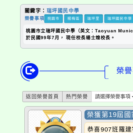
關鍵字：
瑞坪國民中學
榮譽事項
桃園市
楊梅區
瑞坪里
瑞坪國民中學
桃園市立瑞坪國民中學（英文：Taoyuan Municip
於民國99年7月， 現任校長楊士煌校長。
榮譽
返回榮譽首頁
熱門榮譽
請選擇榮譽事項
榮獲第19屆
恭喜907班羅