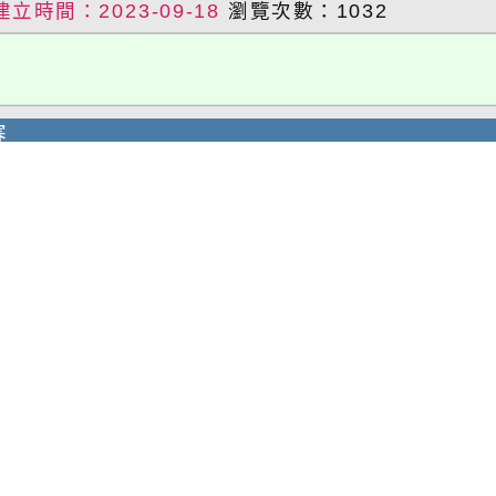
建立時間：2023-09-18
瀏覽次數：1032
賽
文辰榮獲112年語文競賽字音字形第3名，感謝陳
作文入選決賽，感謝魏吟珊老師指導!!903班蔡
老師指導!!
建立時間：2023-09-04
瀏覽次數：1016
技能競賽青少年組餐飲服務職類全國第3名