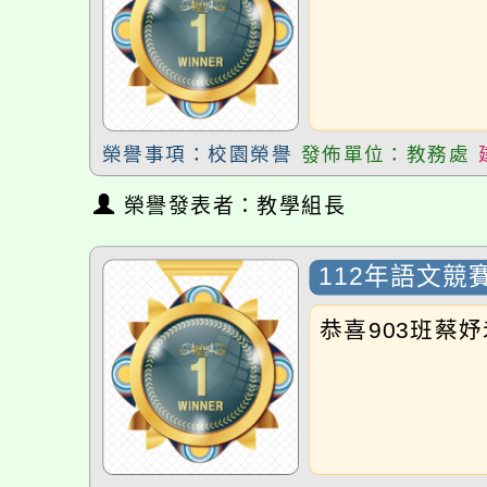
榮譽事項：校園榮譽
發佈單位：教務處
榮譽發表者：教學組長
112年語文競
恭喜903班蔡