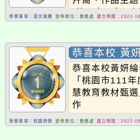
卉喬、作品主題
(第三名)9年3
榮譽事項：語文競賽
發佈單位：教務處
建立時間：2022-08
品主題：楓橋夜
得獎名單(第一名
苡溱、作品主題
恭喜本校 黃
(第二名)9年7
加「桃園市1
恭喜本校黃妍綸
品主題：真正聰
中小智慧教育
「桃園市111
力(第三名)9年
選」，榮獲佳
慧教育教材甄選
作品主題：藍空
作
榮譽事項：校園榮譽
發佈單位：教務處
建立時間：2022-08