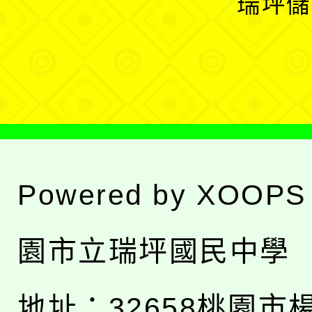
瑞坪儲
單
選
單
Powered by
XOOPS
園市立瑞坪國民中學
地址：
32658桃園市