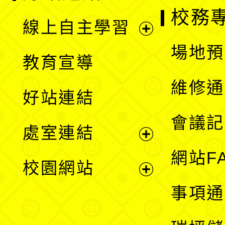
校務
線上自主學習
展
場地預
教育宣導
開
維修通
好站連結
選
會議記
處室連結
單
展
網站F
校園網站
開
展
事項通
選
開