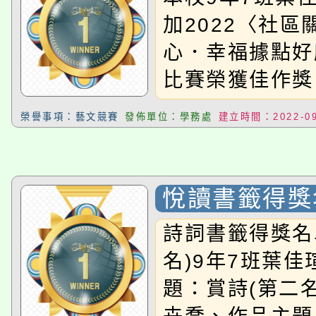
甘心．幸福據
加2022〈社區
在〉繪畫比賽
心．幸福據點好
獎
比賽榮獲佳作獎
榮譽事項：藝文競賽
發佈單位：學務處
建立時間：2022-09
悅讀書籤得獎
比賽)
詩詞書籤得獎名
名)9年7班葉
題：賞詩(第二名