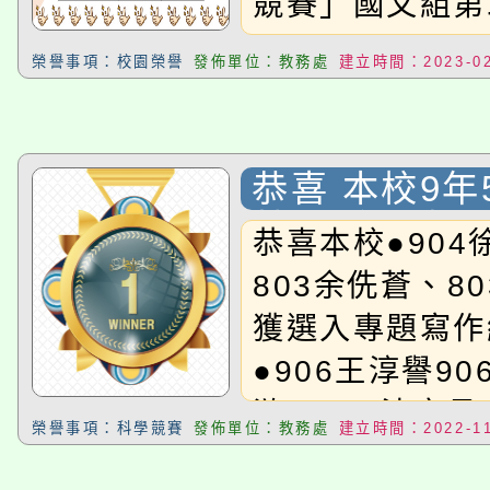
競賽」國文組第
榮譽事項：校園榮譽
發佈單位：教務處
建立時間：2023-02
恭喜 本校9年
蓉、8年7班 
恭喜本校●904
參加〈桃園市
803余侁蒼、8
學生資訊教育
獲選入專題寫作
榮獲 佳作
●906王淳譽9
漩、803沈奕丞
榮譽事項：科學競賽
發佈單位：教務處
建立時間：2022-11
岑、807羅建宇