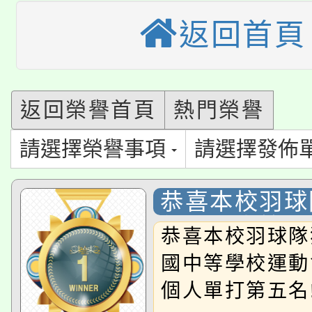
115年食農教育專業人
會
返回首頁
「本色祭」8/29、30
程
8/21下午1時於龍潭區
場熱烈登場!
返回榮譽首頁
熱門榮譽
YOUNG桃局內行報名
徵才活動。
請選擇榮譽事項
請選擇發佈
8月14至27日，桃園
局官網。
115年桃園市運動會8/1
開!
恭喜本校羽球
年全國中等學
桃園市低收入戶享有免
田徑場及游泳池舉行。
恭喜本校羽球隊
團體賽及個人
大園自造教育及科技中心
國中等學校運動
視費優惠，中低收入戶
名!!!
個人單打第五名!
大溪自造教育及科技中心
份教師增能研習
半價優惠，詳情可洽有