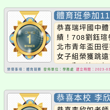
體育班參加1
青年盃田徑賽
恭喜瑞坪國中體
績！708劉鈺瑄
北市青年盃田徑
女子組榮獲跳遠
100公尺第八名
榮譽事項：體育競賽
發佈單位：學務處
建立時間：2023-03
參加112台北
賽公開國中女子
公尺第二名、2
恭喜本校 李
名808黃靖潔參
蔡宏修老師、