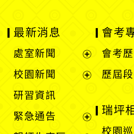
最新消息
會考
處室新聞
會考歷
展
校園新聞
歷屆段
開
展
研習資訊
選
開
瑞坪
緊急通告
單
選
展
校園巡