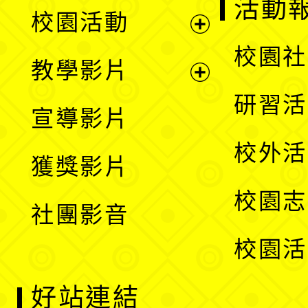
展
活動
校園活動
開
展
校園社
教學影片
選
開
展
研習活
宣導影片
單
選
開
校外活
獲獎影片
單
選
校園志
社團影音
單
校園活
好站連結