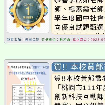
恭喜李欣如老師
市青年盃田徑賽
師 參加「11
師、楊素霞老師
子組榮獲100
中社會領域素
學年度國中社會
良試題甄選」
200公尺第七名
向優良試題甄選
優
參加112台北
☆☆☆恭喜!!為
賽公開國中女子
榮譽事項：校園榮譽
發佈單位：教務處
建立時間：2023-02
☆☆☆
公尺第六名恭喜
學
賀!! 本校黃
獲「桃園市1
賀!!本校黃郁
民中學創新科
「桃園市111
堂教學團隊競
創新科技互動課
組第二名！