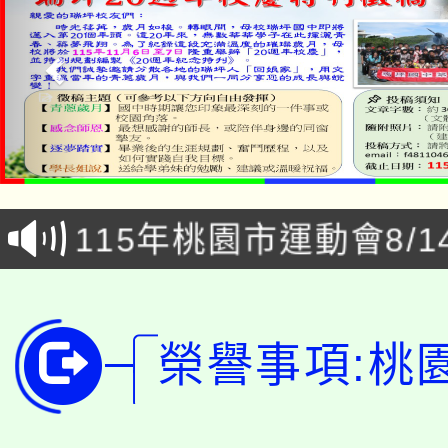
「本色祭」8/29、30
8/21下午1時於龍潭區
場熱烈登場!
YOUNG桃局內行報名
徵才活動。
8月14至27日，桃園
局官網。
115年桃園市運動會8/1
開!
桃園市低收入戶享有免
田徑場及游泳池舉行。
大園自造教育及科技中心
視費優惠，中低收入戶
榮譽事項:桃
大溪自造教育及科技中心
份教師增能研習
半價優惠，詳情可洽有
淨零綠生活教案入校路
份教師研習
者。