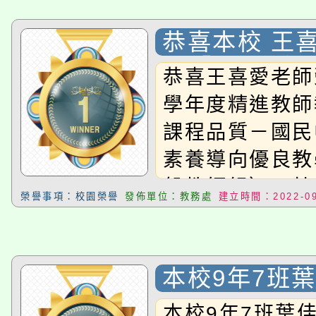
蓉，獲選入簡報
※807羅建宇9
恭喜本校 王
決賽獲得佳作
加「110學
恭喜王喜愛老師
師教學專業與
學年度精進教師
－國民中小學
課程品質－國民
導向優良教學
素養導向優良教
般教師組）」
般教師組）」特
優
榮譽事項：校園榮譽
發佈單位：教務處
建立時間：2022-09
恭喜!!為校爭光
本校9年7班
參加2022〈
本校9年7班葉