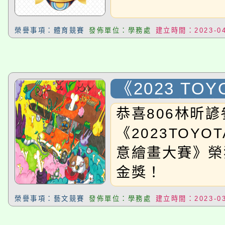
淨零綠生活教案入校路
份教師研習
者。
榮譽事項：體育競賽
發佈單位：學務處
建立時間：2023-04
115年食農教育專業人
會
程
《2023 TO
車創意繪畫大
恭喜806林昕諺
國中C組 金獎
《2023TOYO
意繪畫大賽》榮
金獎！
榮譽事項：藝文競賽
發佈單位：學務處
建立時間：2023-03