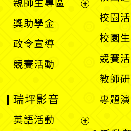
親師生專區
單
開
展
校園活
獎助學金
選
開
校園生
政令宣導
單
選
競賽活
競賽活動
單
教師研
瑞坪影音
專題演
英語活動