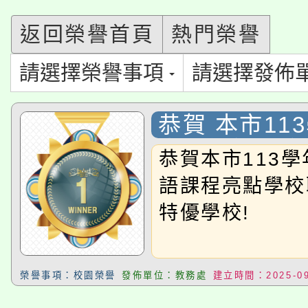
份教師研習
者。
115年食農教育專業人
返回榮譽首頁
熱門榮譽
會
「本色祭」8/29、30
程
請選擇榮譽事項
請選擇發佈
8/21下午1時於龍潭區
場熱烈登場!
恭賀 本市11
YOUNG桃局內行報名
徵才活動。
中雙語課程亮
恭賀本市113
8月14至27日，桃園
合觀議課 特優
局官網。
語課程亮點學校
115年桃園市運動會8/1
開!
特優學校!
桃園市低收入戶享有免
田徑場及游泳池舉行。
大園自造教育及科技中心
視費優惠，中低收入戶
榮譽事項：校園榮譽
發佈單位：教務處
建立時間：2025-09