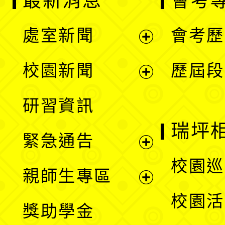
最新消息
會考
處室新聞
會考歷
展
校園新聞
歷屆段
開
展
研習資訊
選
開
瑞坪
緊急通告
單
選
展
校園巡
親師生專區
單
開
展
校園活
獎助學金
選