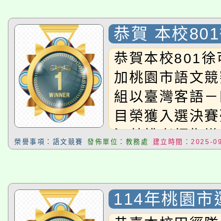
大溪自造教育及科技中心
份教師增能研習
半價優惠，詳情可洽有
淨零綠生活教案入校路
份教師研習
者。
恭賀 本校80
115年食農教育專業人
學 參加 桃
會
恭賀本校801
賽榮獲 入選決
程
加桃園市語文競
榮！
組以臺灣客語－
目榮獲入選決賽
江菊桃老師指導
榮譽事項：語文競賽
發佈單位：教務處
建立時間：2025-09
114年桃園
梅區田徑代表