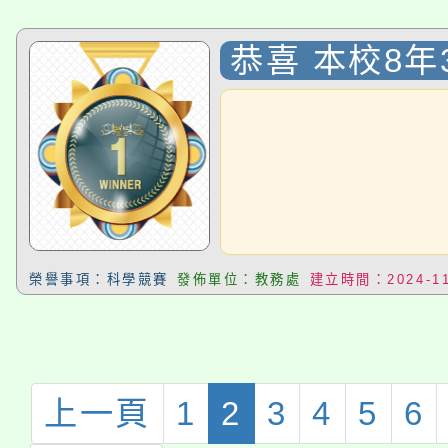
恭喜 本校8年
璇 同學參加
113年度學
競賽〉，獲選
繪圖組 決賽
榮譽事項：科學競賽
發佈單位：教務處
建立時間：2024-11
上一頁
1
2
3
4
5
6