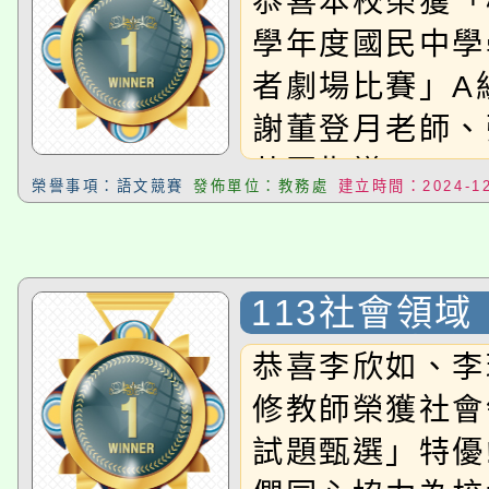
恭喜本校榮獲「
學年度國民中學
者劇場比賽」A組
謝董登月老師、
共同指導!!
榮譽事項：語文競賽
發佈單位：教務處
建立時間：2024-12
113社會領
題甄選」特優
恭喜李欣如、李
修教師榮獲社會
試題甄選」特優