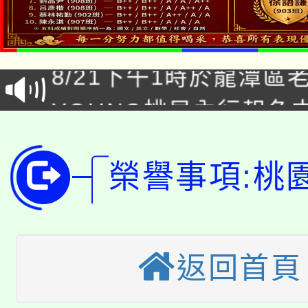
「本色祭」8/29、30
8/21下午1時於龍潭區
場熱烈登場!
YOUNG桃局內行報名
徵才活動。
8月14至27日，桃園
局官網。
115年桃園市運動會8/1
榮譽事項:桃
開!
桃園市低收入戶享有免
田徑場及游泳池舉行。
大園自造教育及科技中心
視費優惠，中低收入戶
返回首頁
大溪自造教育及科技中心
份教師增能研習
半價優惠，詳情可洽有
淨零綠生活教案入校路