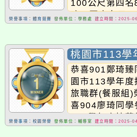
100公尺第四名
玟、國中女子1
榮譽事項：體育競賽
發佈單位：學務處
建立時間：2025-06
名709徐靚恩
200公尺第四名
玟、國中女子2
桃園市113
名709徐靚恩
技藝競賽獲獎
恭喜901鄭琦
800公尺第二名
園市113學年
毅，恭喜以上得
旅職群(餐服組
喜904廖琦同
113學年度技
榮譽事項：校園榮譽
發佈單位：輔導室
建立時間：2025-04
群(飲調組)榮獲