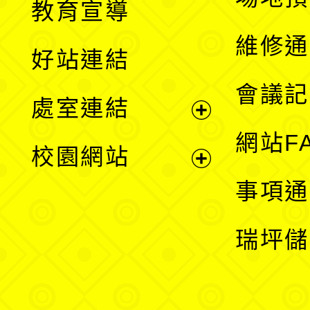
教育宣導
開
維修通
好站連結
選
會議記
處室連結
單
展
網站F
校園網站
開
展
事項通
選
開
瑞坪儲
單
選
單