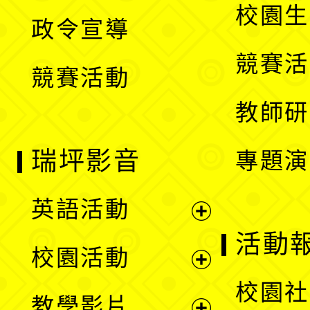
開
校園生
政令宣導
單
選
競賽活
競賽活動
單
教師研
瑞坪影音
專題演
英語活動
展
活動
校園活動
開
展
校園社
教學影片