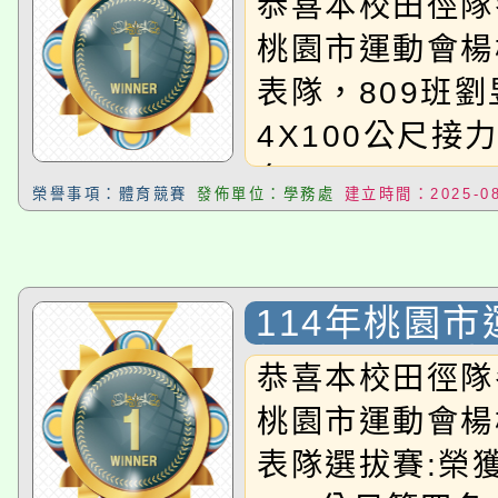
恭喜本校田徑隊
桃園市運動會楊
表隊，809班
4X100公尺接
名!!
榮譽事項：體育競賽
發佈單位：學務處
建立時間：2025-08
114年桃園
梅區田徑代表
恭喜本校田徑隊
桃園市運動會楊
表隊選拔賽:榮