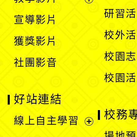
選
開
展
研習活
宣導影片
單
選
開
校外活
獲獎影片
單
選
校園志
社團影音
單
校園活
好站連結
校務
線上自主學習
展
場地預