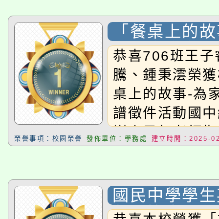
「餐桌上的故
煮」食譜徵件
恭喜706班王
組佳作
騰、鍾秉澐榮獲
桌上的故事-為
譜徵件活動國中
謝李恩鈺老師指導
榮譽事項：校園榮譽
發佈單位：學務處
建立時間：2025-02
國民中學學生
劇場比賽