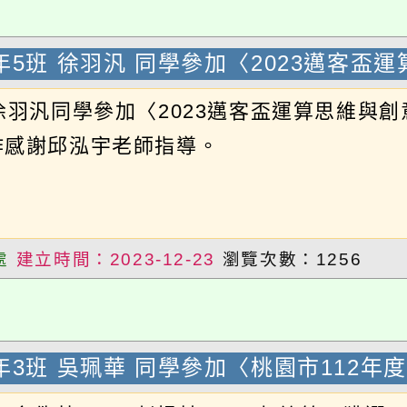
t程式創世神 國中組 佳作
汎同學參加〈2023邁客盃運算思維與創意設計大
感謝邱泓宇老師指導。
建立時間：2023-12-23
瀏覽次數：1256
3班 吳珮華 同學參加〈桃園市112年度學
3余侁蒼、902彭楊喆、903胡筱筠，獲選入專
，並於決賽榮獲得甲等