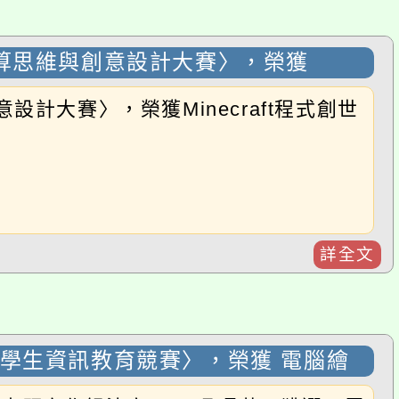
賽〉，榮獲Minecraft程式創世
詳全文
生資訊教育競賽〉，榮獲 電腦繪
題寫作組決賽●903吳珮華，獲選入電