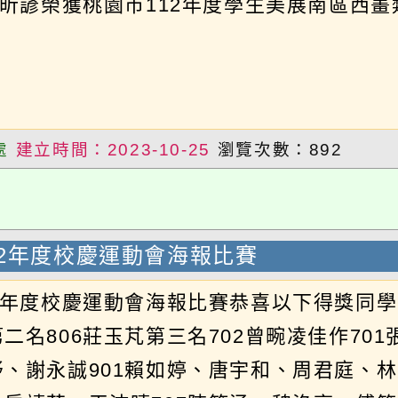
2年度校慶運動會海報比賽
年度校慶運動會海報比賽恭喜以下得獎同學：第
名806莊玉芃第三名702曾畹凌佳作701張婕
謝永誠901賴如婷、唐宇和、周君庭、林昱岑9
靖芸、王沛晴707陳筠涵、魏洛亭、傅筱文、
、羅湘妮802張芷齊、呂婕
建立時間：2023-10-25
瀏覽次數：1495
上一頁
1
2
3
4
5
6
7
下一頁