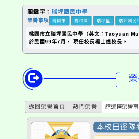
關鍵字：
瑞坪國民中學
榮譽事項
桃園市
楊梅區
瑞坪里
瑞坪國民中學
桃園市立瑞坪國民中學（英文：Taoyuan Municip
於民國99年7月， 現任校長楊士煌校長。
榮譽
返回榮譽首頁
熱門榮譽
請選擇榮譽事項
本校田徑隊參
恭喜本校田徑隊