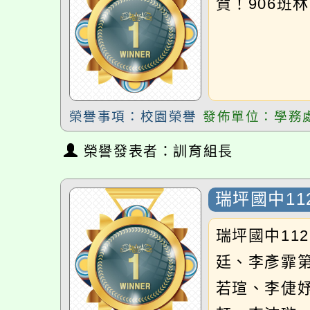
榮譽發表者：訓育組長
瑞坪國中11
瑞坪國中112
廷、李彥霏第二
若瑄、李倢妤、
軒、李沛璇、房
晴807官慧心
榮譽事項：藝文競賽
發佈單位：學務處
榮譽發表者：訓育組長