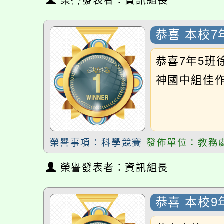
Minecraf
恭喜7年5班徐羽
神國中組佳作
榮譽事項：科學競賽
發佈單位：教務處
榮譽發表者：資訊組長
恭喜 本校9年
圖組 甲等
恭喜本校●90
腦繪圖組決賽