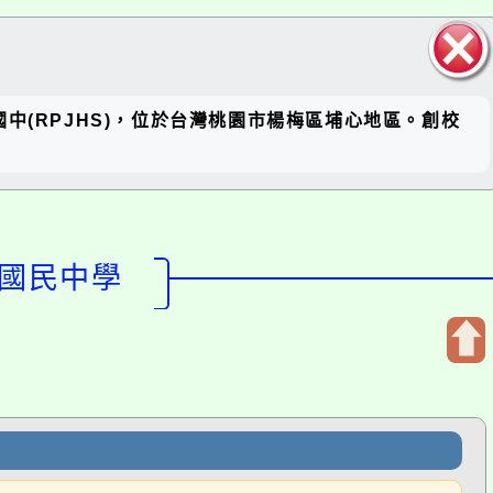
關閉區
坪國中(RPJHS)，位於台灣桃園市楊梅區埔心地區。創校
塊
民中學
開
啟
上
方
區
子100公尺第三名808葉旆妤公開
塊