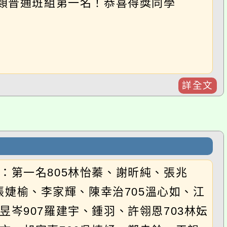
一名805林怡蓁、謝昕純、張兆
榆、李家輝、陳幸治705溫心如、江
07羅建宇、鍾羽、許翎恩703林妘
胡家嘉706吳婕妤、鄭幸鈴、王韻
詳全文