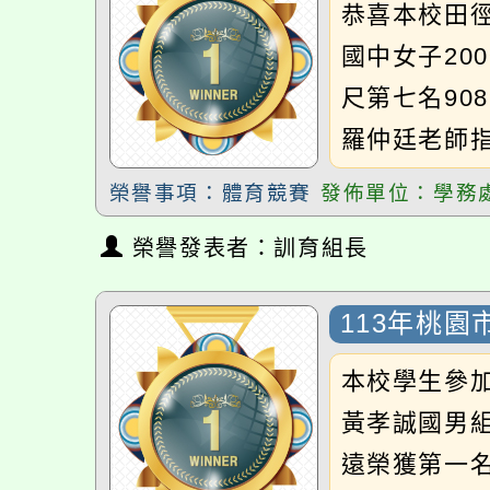
國中女子200
尺第七名908
羅仲廷老師指
榮譽事項：體育競賽
發佈單位：學務處
榮譽發表者：訓育組長
113年桃園
本校學生參加〈
黃孝誠國男組2
遠榮獲第一名：