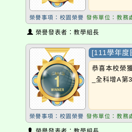
[111學年度
增A第3名]
恭喜本校榮獲[
_全科增A第3名
榮譽事項：校園榮譽
發佈單位：教務處
榮譽發表者：教學組長
榮獲第19屆國
恭喜907班羅