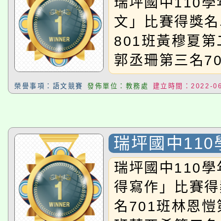
瑞坪國中110
文」比賽得獎名
801班黃穆夏第
郭丞珊第三名7
榮譽事項：語文競賽
發佈單位：教務處
建立時間：2022-06
瑞坪國中11
讀心得寫作」
瑞坪國中110
名單
得寫作」比賽得
名701班林恩愷