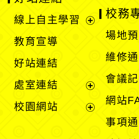
校務
線上自主學習
展
場地預
教育宣導
開
維修通
好站連結
選
會議記
處室連結
單
展
網站F
校園網站
開
展
事項通
選
開