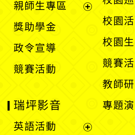
親師生專區
單
開
展
校園活
獎助學金
選
開
校園生
政令宣導
單
選
競賽活
競賽活動
單
教師研
瑞坪影音
專題演
英語活動