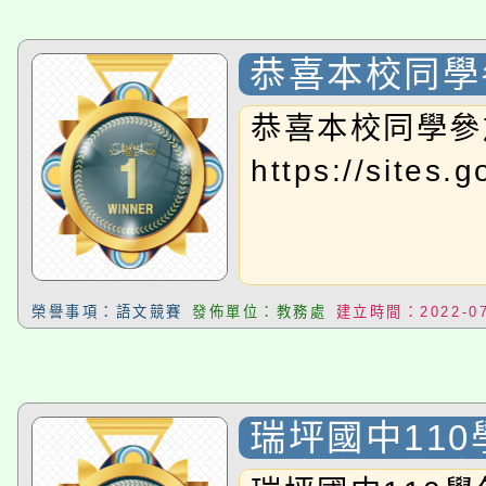
程
恭喜本校同學
恭喜本校同學參
https://sit
榮譽事項：語文競賽
發佈單位：教務處
建立時間：2022-07
瑞坪國中11
題徵文」比賽