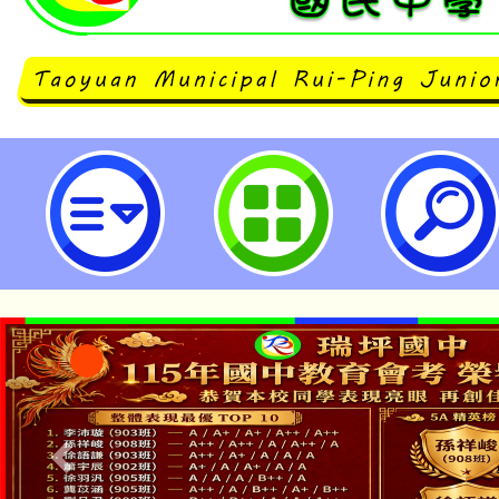
桃園市立瑞坪國民中學
「本色祭」8/29、30
8/21下午1時於龍潭區
場熱烈登場!