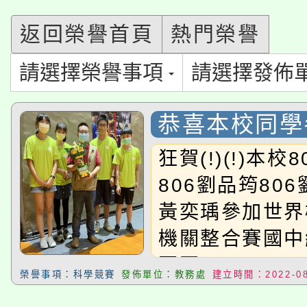
8/21下午1時於龍潭區
場熱烈登場!
返回榮譽首頁
熱門榮譽
YOUNG桃局內行報名
徵才活動。
請選擇榮譽事項
請選擇發佈
8月14至27日，桃園
局官網。
115年桃園市運動會8/1
開!
恭喜本校同學
桃園市低收入戶享有免
田徑場及游泳池舉行。
機關王大賽 
狂賀(!)(!)本校
國中組 榮獲
大園自造教育及科技中心
視費優惠，中低收入戶
806劉品筠806
大溪自造教育及科技中心
黃奕瑀參加世界
份教師增能研習
半價優惠，詳情可洽有
機關整合賽國中
淨零綠生活教案入校路
份教師研習
者。
冠軍
115年食農教育專業人
榮譽事項：科學競賽
發佈單位：教務處
建立時間：2022-08
會