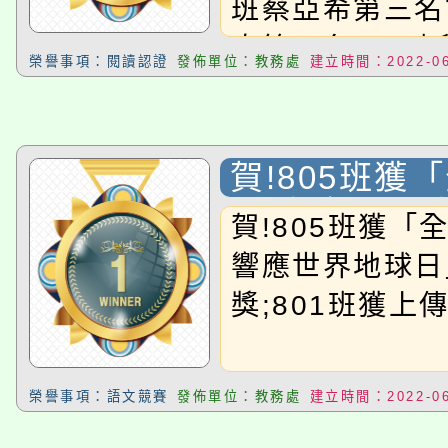
班蔡亞希第三名
奇第一名806
榮譽事項：閱讀認證
發佈單位：教務處
建立時間：2022-06
名804班葉昕妮
班李珮湉
賀!805班獲
日 響應世界
賀!805班獲「
佳人氣獎;80
響應世界地球日
影片獎
獎;801班獲上
榮譽事項：語文競賽
發佈單位：教務處
建立時間：2022-06