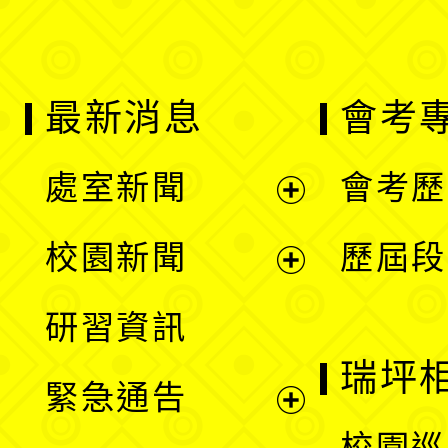
最新消息
會考
處室新聞
會考歷
展
校園新聞
歷屆段
開
展
研習資訊
選
開
瑞坪
緊急通告
單
選
展
校園巡