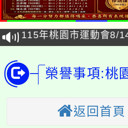
YOUNG桃局內行報名
徵才活動。
8月14至27日，桃園
局官網。
115年桃園市運動會8/1
開!
桃園市低收入戶享有免
田徑場及游泳池舉行。
大園自造教育及科技中心
視費優惠，中低收入戶
榮譽事項:桃
大溪自造教育及科技中心
份教師增能研習
半價優惠，詳情可洽有
淨零綠生活教案入校路
份教師研習
者。
115年食農教育專業人
會
返回首頁
「本色祭」8/29、30
程