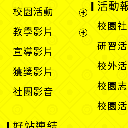
展
活動
校園活動
開
展
校園社
教學影片
選
開
展
研習活
宣導影片
單
選
開
校外活
獲獎影片
單
選
校園志
社團影音
單
校園活
好站連結