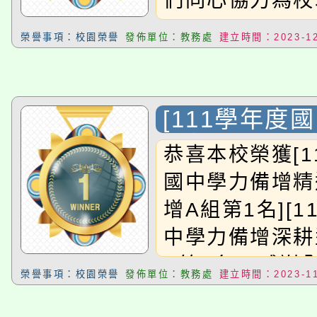
們同心協力為校增
榮譽事項：校園榮譽
發佈單位：教務處
建立時間：2023-12
[111學年度
增精進型_國
恭喜本校榮獲[1
1名][111
國中學力備增精
力備增深耕型
增A組第1名][1
第3名]
中學力備增深耕
A第3名]!!感
榮譽事項：校園榮譽
發佈單位：教務處
建立時間：2023-11
努力!!