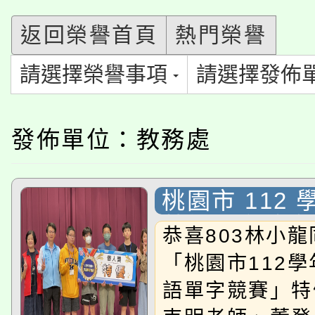
「本色祭」8/29、30
程
返回榮譽首頁
熱門榮譽
8/21下午1時於龍潭區
場熱烈登場!
請選擇榮譽事項
請選擇發佈
YOUNG桃局內行報名
徵才活動。
8月14至27日，桃園
局官網。
發佈單位：教務處
115年桃園市運動會8/1
開!
桃園市低收入戶享有免
田徑場及游泳池舉行。
桃園市 112
大園自造教育及科技中心
視費優惠，中低收入戶
英語單字競賽
恭喜803林小
大溪自造教育及科技中心
份教師增能研習
半價優惠，詳情可洽有
「桃園市112
淨零綠生活教案入校路
語單字競賽」特
份教師研習
者。