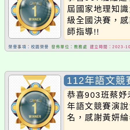
屆國家地理知識
級全國決賽，感
師指導!!
榮譽事項：校園榮譽
發佈單位：教務處
建立時間：2023-10
112年語文
恭喜903班蔡妤
年語文競賽演說
名，感謝黃妍綸