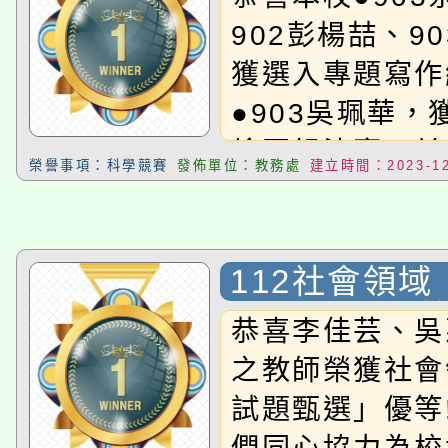
112年度學
902彭楊喆、9
競賽〉，榮獲
獲選入專題寫作
組 甲等
●903吳珮華，
繪圖組決賽，並
榮譽事項：科學競賽
發佈單位：教務處
建立時間：2023-12
得甲等
112社會領
題甄選」 優
恭喜李佳芸、吳
之教師榮獲社會
試題甄選」優等