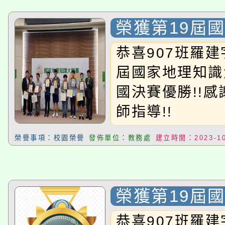
榮獲第19屆
識大競賽_全
恭喜907班羅建
勝!!
屆國家地理知識
國決賽優勝!!
師指導!!
榮譽事項：校園榮譽
發佈單位：教務處
建立時間：2023-10
榮獲第19屆
識大競賽_晉
恭喜907班羅建