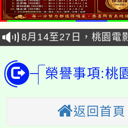
8/21下午1時於龍潭區
場熱烈登場!
YOUNG桃局內行報名
徵才活動。
8月14至27日，桃園
局官網。
115年桃園市運動會8/1
開!
桃園市低收入戶享有免
田徑場及游泳池舉行。
榮譽事項:桃
大園自造教育及科技中心
視費優惠，中低收入戶
大溪自造教育及科技中心
份教師增能研習
半價優惠，詳情可洽有
淨零綠生活教案入校路
份教師研習
者。
返回首頁
115年食農教育專業人
會