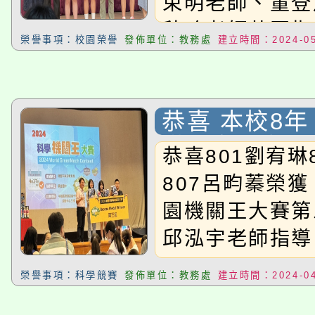
束明老師、董登
115年食農教育專業人
會
秋珍老師共同指導
榮譽事項：校園榮譽
發佈單位：教務處
建立時間：2024-05
程
恭喜 本校8年
琳 4班吳宥潔
恭喜801劉宥琳
蓁 同學參加〈
807呂畇蓁榮獲
園機關王大賽
園機關王大賽第
第三名
邱泓宇老師指導
榮譽事項：科學競賽
發佈單位：教務處
建立時間：2024-04