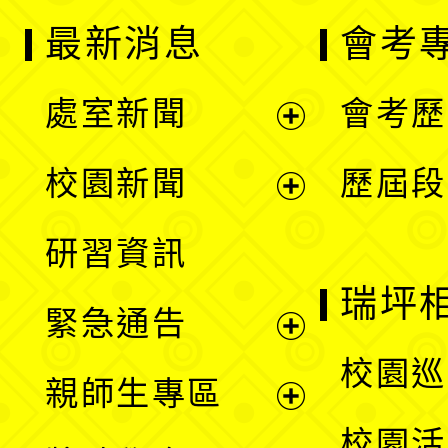
最新消息
會考
處室新聞
會考歷
展
校園新聞
歷屆段
開
展
研習資訊
選
開
瑞坪
緊急通告
單
選
展
校園巡
親師生專區
單
開
展
校園活