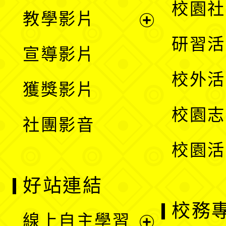
開
展
校園社
教學影片
選
開
展
研習活
宣導影片
單
選
開
校外活
獲獎影片
單
選
校園志
社團影音
單
校園活
好站連結
校務
線上自主學習