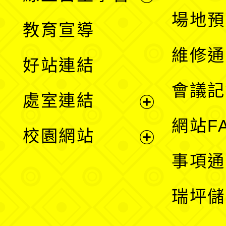
展
場地預
教育宣導
開
維修通
好站連結
選
會議記
處室連結
單
展
網站F
校園網站
開
展
事項通
選
開
瑞坪儲
單
選