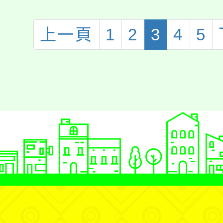
班蔡妤禾榮獲1
賽演說入選決賽
上一頁
1
2
3
4
5
綸老師指導!!