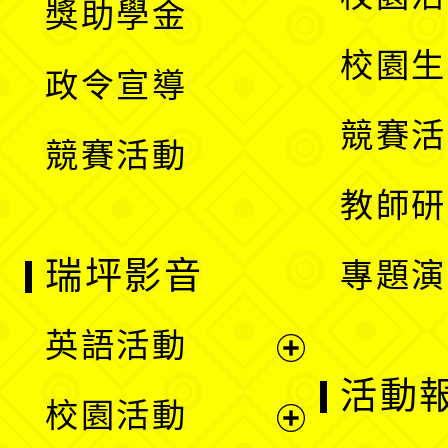
獎助學金
選
開
校園生
政令宣導
單
選
競賽活
競賽活動
單
教師研
瑞坪影音
專題演
英語活動
展
活動
校園活動