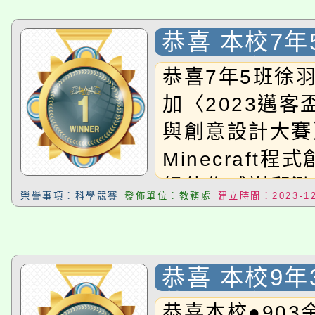
恭喜 本校7年
汎 同學參加〈
恭喜7年5班徐
客盃運算思維
加〈2023邁客
計大賽〉，榮
與創意設計大賽
Minecraft
Minecraft
國中組 佳作
組佳作感謝邱泓
榮譽事項：科學競賽
發佈單位：教務處
建立時間：2023-12
導。
恭喜 本校9年
華 同學參加
恭喜本校●903