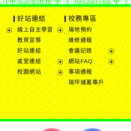
好站連結
校務專區
線上自主學習
場地預約
展
展
教育宣導
維修通報
開
開
好站連結
會議記錄
選
選
展
處室連結
網站FAQ
單
單
開
展
展
校園網站
事項通報
選
開
開
展
瑞坪儲蓄專戶
單
選
選
開
單
單
選
單