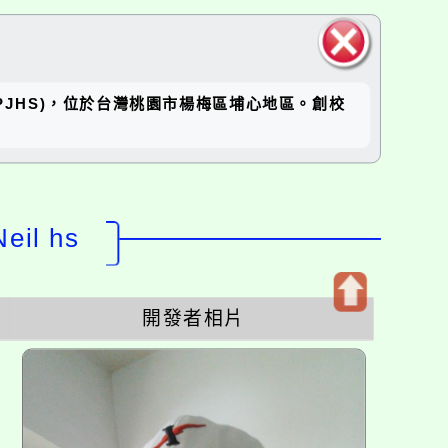
關閉區
坪國中(RPJHS)，位於台灣桃園市楊梅區埔心地區。創校
塊
il hs
開發者相片
開
啟
上
方
區
塊