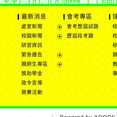
最新消息
會考專區
處室新聞
會考歷屆試題
展
校園新聞
歷屆段考題
開
展
研習資訊
選
開
緊急通告
單
選
展
親師生專區
單
開
展
獎助學金
選
開
政令宣導
單
選
競賽活動
單