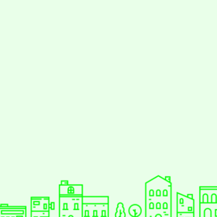
styc
gle、Firefox、Vivaldi、Opera
支援行
 2.5.11
網站語系：zh-TW
eil網站設計工坊
徐嘉裕 Neil hsu