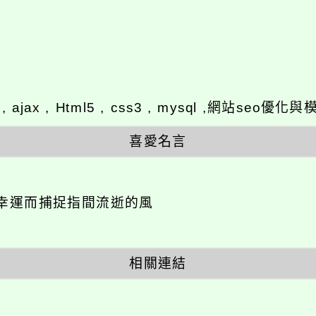
y , ajax , Html5 , css3 , mysql ,網站se
喜愛名言
幸運而捕捉指間流逝的風
相關連結