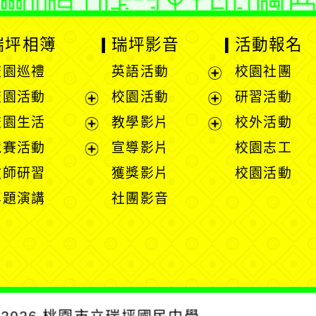
瑞坪相簿
瑞坪影音
活動報名
校園巡禮
英語活動
校園社團
展
校園活動
校園活動
研習活動
開
展
展
校園生活
教學影片
校外活動
選
開
開
展
展
競賽活動
宣導影片
校園志工
單
選
選
開
開
展
教師研習
獲獎影片
校園活動
單
單
選
選
開
專題演講
社團影音
單
單
選
單