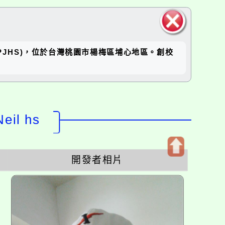
關閉區
坪國中(RPJHS)，位於台灣桃園市楊梅區埔心地區。創校
塊
il hs
開發者相片
開
啟
上
方
區
塊