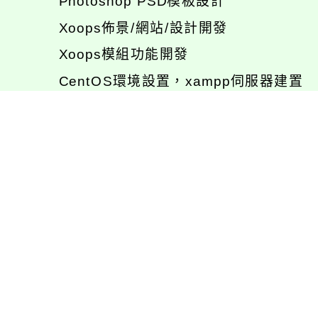
Photoshop PSD模板設計
Xoops佈景/網站/設計開發
Xoops模組功能開發
CentOS環境設置，xampp伺服器建置
專長程式：php , JavaScrupt , JQuer
1、求知若飢 虛懷若愚
2、任何被視為感情的枷鎖，都試著不因
3、自強不息
徐嘉裕(Neil Hsu)的工作心得網誌!