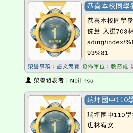
恭喜本校同學
恭喜本校同學參
侁蒼-入選703林宜糅
ading/inde
93%81
榮譽事項：語文競賽
發佈單位：教務處
榮譽發表者：Neil hsu
瑞坪國中11
瑞坪國中110
班林宥安