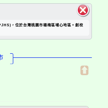
關閉區
坪國中(RPJHS)，位於台灣桃園市楊梅區埔心地區。創校
塊
市
開
啟
上
方
區
塊