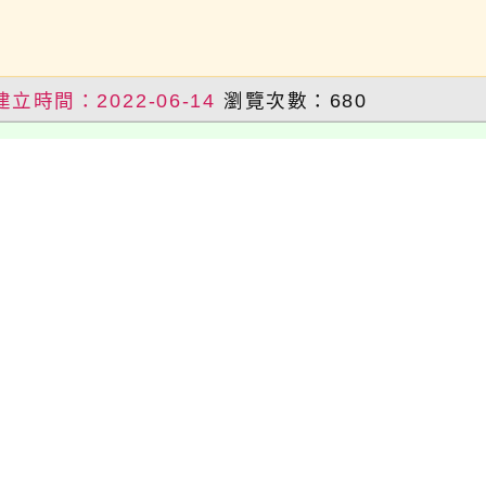
建立時間：2022-06-14
瀏覽次數：680
0學年「閱讀心得寫作」比賽得獎名單
學年「閱讀心得寫作」比賽得獎名單第一名701
第一名806班劉品筠第二名804班葉昕妮第二名8
建立時間：2022-06-13
瀏覽次數：714