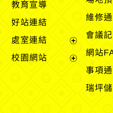
教育宣導
開
維修通
好站連結
選
會議記
處室連結
單
展
網站F
校園網站
開
展
事項通
選
開
瑞坪儲
單
選
單