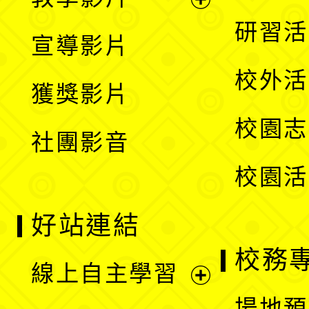
選
開
展
研習活
宣導影片
單
選
開
校外活
獲獎影片
單
選
校園志
社團影音
單
校園活
好站連結
校務
線上自主學習
展
場地預