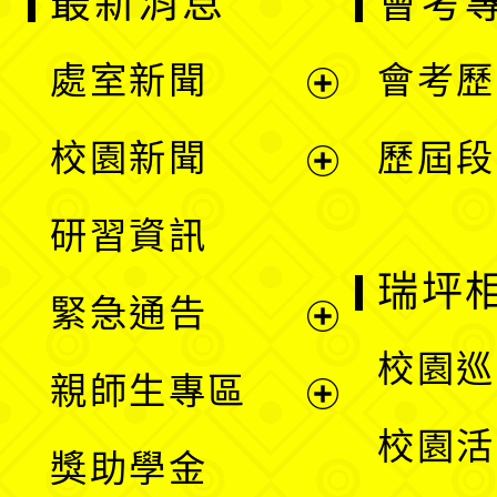
最新消息
會考
處室新聞
會考歷
展
校園新聞
歷屆段
開
展
研習資訊
選
開
瑞坪
緊急通告
單
選
展
校園巡
親師生專區
單
開
展
校園活
獎助學金
選