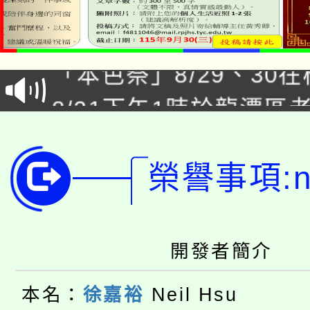
公告本校115學年度第1
「本色祭」8/29、30
代理(課)教師甄選結果
8/21下午1時於龍潭區
場熱烈登場!
告(尚有缺額)
YOUNG桃局內行報名
徵才活動。
8月14至27日，桃園
榮譽事項:ne
局官網。
115年桃園市運動會8/1
開!
桃園市低收入戶享有免
田徑場及游泳池舉行。
開發者簡介
大園自造教育及科技中心
視費優惠，中低收入戶
本名：
徐嘉裕
Neil Hsu
大溪自造教育及科技中心