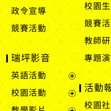
開
校園生
政令宣導
單
選
競賽活
競賽活動
單
教師研
瑞坪影音
專題演
英語活動
展
活動
校園活動
開
展
校園社
教學影片