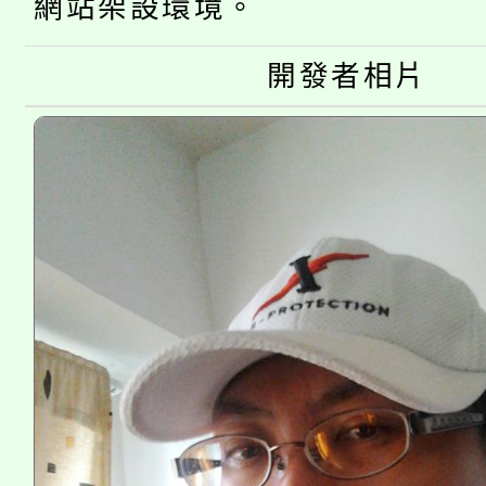
視費優惠，中低收入戶
網站架設環境。
大溪自造教育及科技中心
份教師增能研習
半價優惠，詳情可洽有
開發者相片
淨零綠生活教案入校路
份教師研習
者。
會