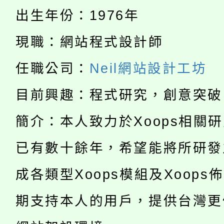
份教師增能研習
半價優惠，詳情可洽有
出生年份：1976年
淨零綠生活教案入校路
份教師研習
者。
現職：網站程式設計師
公告本校115學年度第1
會
任職公司：
Neil網站設計工坊
「本色祭」8/29、30
代理(課)教師甄選結果
目前興趣：程式研究，創意突破
8/21下午1時於龍潭區
場熱烈登場!
告(尚有缺額)
YOUNG桃局內行報名
簡介：本人致力於Xoops相關
徵才活動。
8月14至27日，桃園
已有數十餘年，希望能將所研發
局官網。
115年桃園市運動會8/1
開!
成各類型Xoops模組及Xoops
桃園市低收入戶享有免
田徑場及游泳池舉行。
期支持本人的用戶，提供台灣更
大園自造教育及科技中心