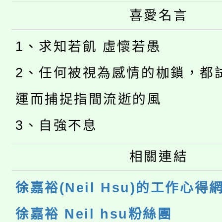
喜愛名言
1、求知若飢 虛懷若愚
2、任何被視為感情的枷鎖，都
運而捕捉指間流逝的風
3、自強不息
相關連結
徐嘉裕(Neil Hsu)的工作心得
徐嘉裕 Neil hsu粉絲團