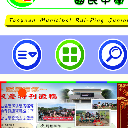
neilrpjhstyc網站設計者：徐嘉裕 N