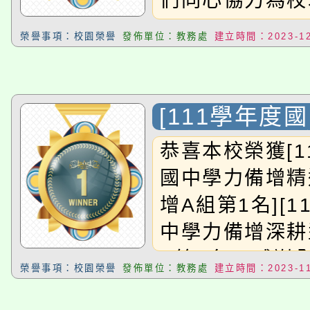
們同心協力為校增
榮譽事項：校園榮譽
發佈單位：教務處
建立時間：2023-12
[111學年度
增精進型_國
恭喜本校榮獲[1
1名][111
國中學力備增精
力備增深耕型
增A組第1名][1
第3名]
中學力備增深耕
A第3名]!!感
榮譽事項：校園榮譽
發佈單位：教務處
建立時間：2023-11
努力!!