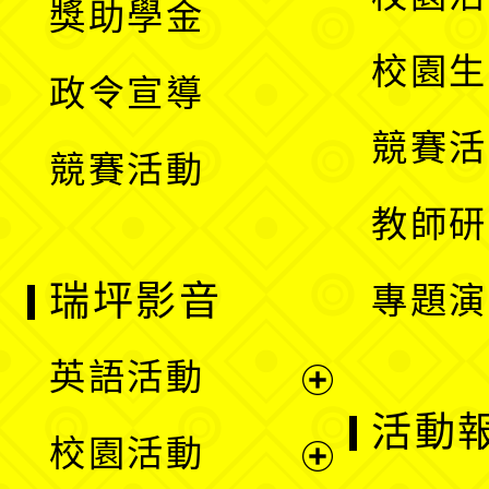
獎助學金
選
開
校園生
政令宣導
單
選
競賽活
競賽活動
單
教師研
瑞坪影音
專題演
英語活動
展
活動
校園活動