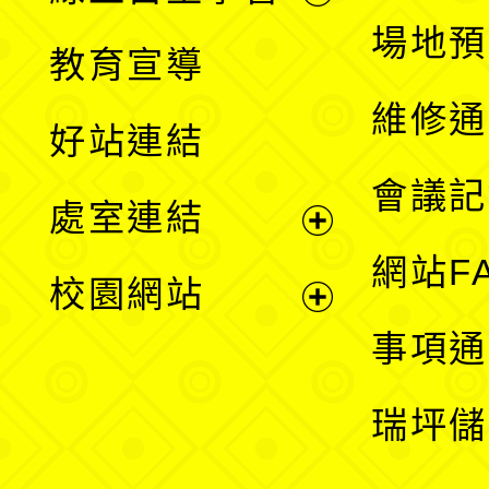
展
場地預
教育宣導
開
維修通
好站連結
選
會議記
處室連結
單
展
網站F
校園網站
開
展
事項通
選
開
瑞坪儲
單
選