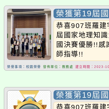
榮獲第19屆
識大競賽_全
恭喜907班羅建
勝!!
屆國家地理知識
國決賽優勝!!
師指導!!
榮譽事項：校園榮譽
發佈單位：教務處
建立時間：2023-10
榮獲第19屆
識大競賽_晉
恭喜907班羅建