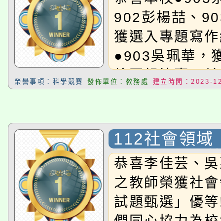
112年度學
902彭楊喆、9
競賽〉，榮獲
獲選入專題寫作
組 甲等
●903吳珮華，
繪圖組決賽，並
榮譽事項：科學競賽
發佈單位：教務處
建立時間：2023-12
得甲等
112社會領
題甄選」 優
恭喜李佳芸、吳
之教師榮獲社會
試題甄選」優等