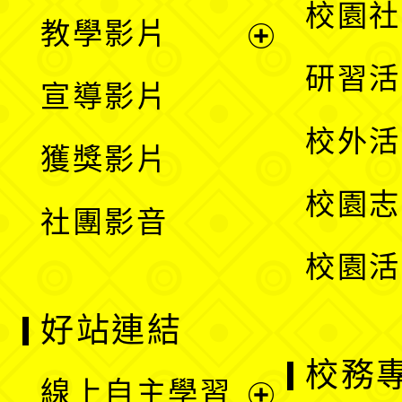
開
展
校園社
教學影片
選
開
展
研習活
宣導影片
單
選
開
校外活
獲獎影片
單
選
校園志
社團影音
單
校園活
好站連結
校務
線上自主學習