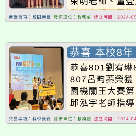
束明老師、董登
淨零綠生活教案入校路
份教師研習
秋珍老師共同指導
者。
榮譽事項：校園榮譽
發佈單位：教務處
建立時間：2024-05
會
恭喜 本校8年
琳 4班吳宥潔
恭喜801劉宥琳
蓁 同學參加〈
807呂畇蓁榮獲
園機關王大賽
園機關王大賽第
第三名
邱泓宇老師指導
榮譽事項：科學競賽
發佈單位：教務處
建立時間：2024-04