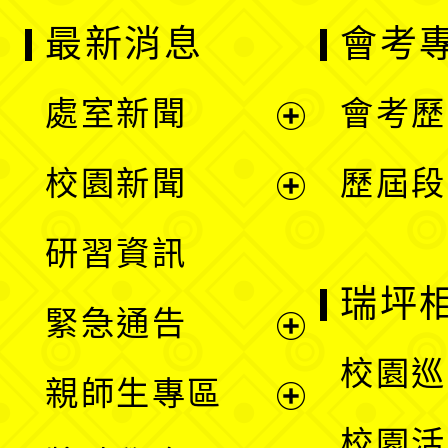
最新消息
會考
處室新聞
會考歷
展
校園新聞
歷屆段
開
展
研習資訊
選
開
瑞坪
緊急通告
單
選
展
校園巡
親師生專區
單
開
展
校園活