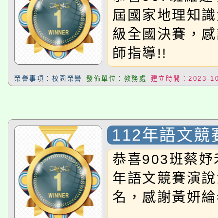
屆國家地理知識
級全國決賽，感
師指導!!
榮譽事項：校園榮譽
發佈單位：教務處
建立時間：2023-10
112年語文
恭喜903班蔡妤
年語文競賽演說
名，感謝黃妍綸