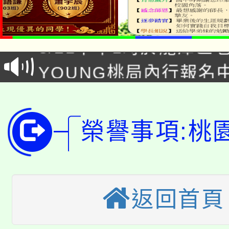
「本色祭」8/29、30
代理(課)教師甄選結果
8/21下午1時於龍潭區
場熱烈登場!
告(尚有缺額)
YOUNG桃局內行報名
徵才活動。
8月14至27日，桃園
局官網。
115年桃園市運動會8/1
開!
榮譽事項:桃
桃園市低收入戶享有免
田徑場及游泳池舉行。
大園自造教育及科技中心
視費優惠，中低收入戶
大溪自造教育及科技中心
份教師增能研習
返回首頁
半價優惠，詳情可洽有
淨零綠生活教案入校路
份教師研習
者。