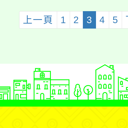
班蔡妤禾榮獲1
賽演說入選決賽
上一頁
1
2
3
4
5
綸老師指導!!