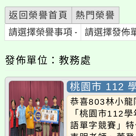
公告本校115學年度第1
會
返回榮譽首頁
熱門榮譽
「本色祭」8/29、30
代理(課)教師甄選結果
請選擇榮譽事項
請選擇發佈
8/21下午1時於龍潭區
場熱烈登場!
告(尚有缺額)
YOUNG桃局內行報名
徵才活動。
發佈單位：教務處
8月14至27日，桃園
局官網。
115年桃園市運動會8/1
開!
桃園市 112
英語單字競賽
桃園市低收入戶享有免
田徑場及游泳池舉行。
恭喜803林小
「桃園市112
大園自造教育及科技中心
視費優惠，中低收入戶
語單字競賽」特
大溪自造教育及科技中心
份教師增能研習
半價優惠，詳情可洽有