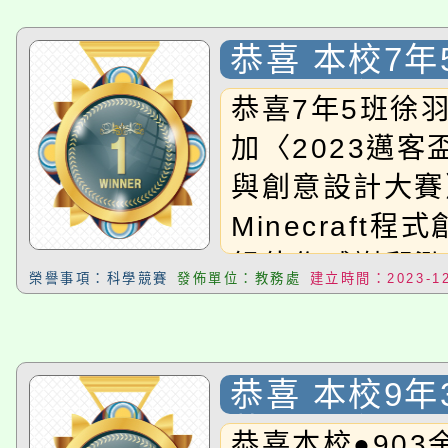
恭喜 本校7年
汎 同學參加〈
恭喜7年5班徐
客盃運算思維
加〈2023邁客
計大賽〉，榮
與創意設計大賽
Minecraft
Minecraft
國中組 佳作
組佳作感謝邱泓
榮譽事項：科學競賽
發佈單位：教務處
建立時間：2023-12
導。
恭喜 本校9年
華 同學參加
恭喜本校●903