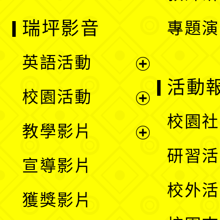
瑞坪影音
專題演
英語活動
展
活動
校園活動
開
展
校園社
教學影片
選
開
展
研習活
宣導影片
單
選
開
校外活
獲獎影片
單
選