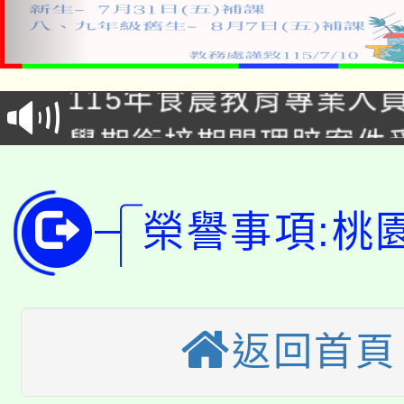
淨零綠生活教案入校路
115年食農教育專業人
會
學期銜接期間理賠案件
程
淨零綠領人才培育課程
學籍身 分審查程序及
榮譽事項:桃
公告本校115學年度第1
版
「2026金融保險知識
代理(課)教師甄選結果(
桃園市115學年度學生
車」活動
返回首頁
公告本校115學年度第
生本土語及新住民語歌