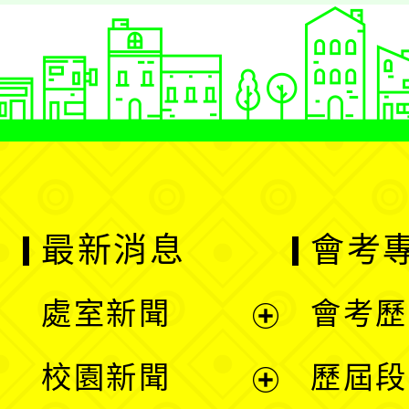
最新消息
會考
處室新聞
會考歷
展
校園新聞
歷屆段
開