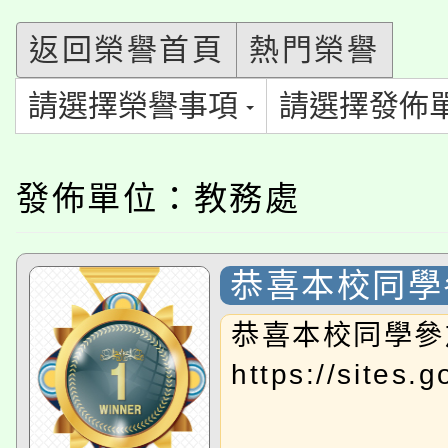
公告本校115學年度第
代理(課)教師甄選結果(
返回榮譽首頁
熱門榮譽
轉知中國文化大學推廣
代理(課)教師甄選結果(
淨零綠生活教案入校路
請選擇榮譽事項
請選擇發佈
《TA101》溝通分析
115年食農教育專業人
會
程，歡迎學生輔導中心
發佈單位：教務處
學期銜接期間理賠案件
程
心理、諮商輔導、社會
淨零綠領人才培育課程
學籍身 分審查程序及
系所師生報名參加。
恭喜本校同學
公告本校115學年度第1
版
恭喜本校同學參
「2026金融保險知識
代理(課)教師甄選結果(
https://sit
桃園市115學年度學生
車」活動