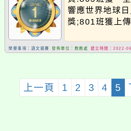
佳人氣獎;80
響應世界地球日
影片獎
獎;801班獲上
榮譽事項：語文競賽
發佈單位：教務處
建立時間：2022-06
上一頁
1
2
3
4
5