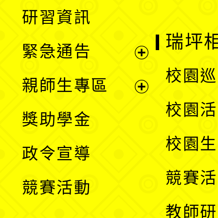
展
研習資訊
選
開
瑞坪
緊急通告
單
選
展
校園巡
親師生專區
單
開
展
校園活
獎助學金
選
開
校園生
政令宣導
單
選
競賽活
競賽活動
單
教師研