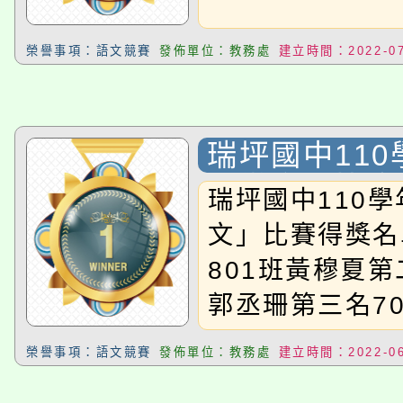
公告本校115學年度第
生本土語及新住民語歌
公告本校115學年度第
代理(課)教師甄選結果(
榮譽事項：語文競賽
發佈單位：教務處
建立時間：2022-07
轉知中國文化大學推廣
代理(課)教師甄選結果(
《TA101》溝通分析
瑞坪國中11
題徵文」比賽
程，歡迎學生輔導中心
瑞坪國中110
文」比賽得獎名
心理、諮商輔導、社會
801班黃穆夏第
系所師生報名參加。
郭丞珊第三名7
榮譽事項：語文競賽
發佈單位：教務處
建立時間：2022-06