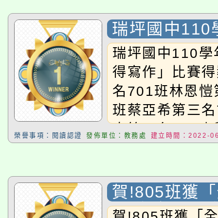
瑞坪國中11
讀心得寫作」
瑞坪國中110
名單
得寫作」比賽得
名701班林恩愷
班蔡亞希第三名
奇第一名806
榮譽事項：閱讀認證
發佈單位：教務處
建立時間：2022-06
名804班葉昕妮
班李珮湉
賀!805班獲
日 響應世界
賀!805班獲「