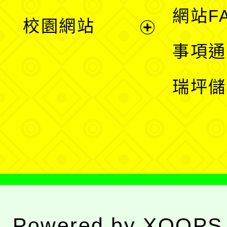
展
網站F
校園網站
開
展
事項通
選
開
瑞坪儲
單
選
單
Powered by
XOOPS