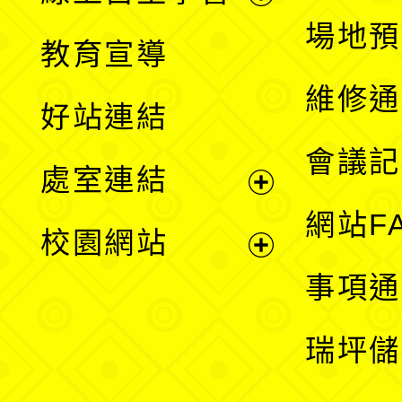
展
場地預
教育宣導
開
維修通
好站連結
選
會議記
處室連結
單
展
網站F
校園網站
開
展
事項通
選
開
瑞坪儲
單
選