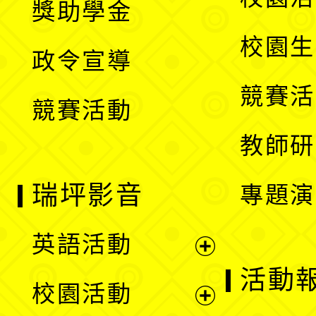
獎助學金
選
開
校園生
政令宣導
單
選
競賽活
競賽活動
單
教師研
瑞坪影音
專題演
英語活動
展
活動
校園活動