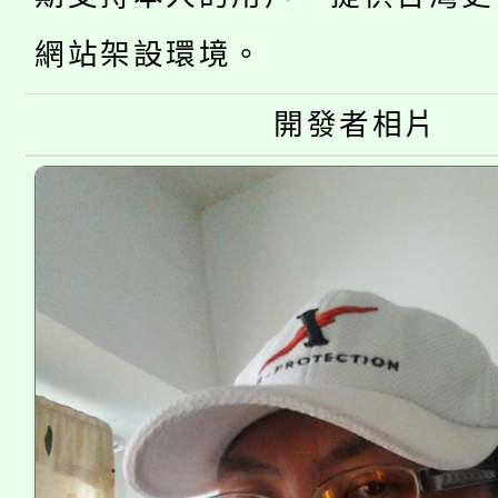
大溪自造教育及科技中心
份教師增能研習
半價優惠，詳情可洽有
網站架設環境。
淨零綠生活教案入校路
份教師研習
者。
開發者相片
115年食農教育專業人
會
程