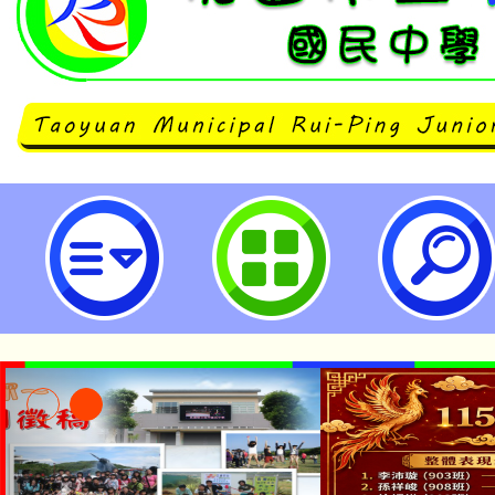
neilrpjhstyc網站設計者：徐嘉裕 N