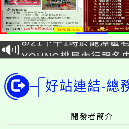
「本色祭」8/29、30
8/21下午1時於龍潭區
場熱烈登場!
YOUNG桃局內行報名
徵才活動。
8月14至27日，桃園
局官網。
115年桃園市運動會8/1
開!
好站連結-總
桃園市低收入戶享有免
田徑場及游泳池舉行。
大園自造教育及科技中心
視費優惠，中低收入戶
開發者簡介
大溪自造教育及科技中心
份教師增能研習
半價優惠，詳情可洽有