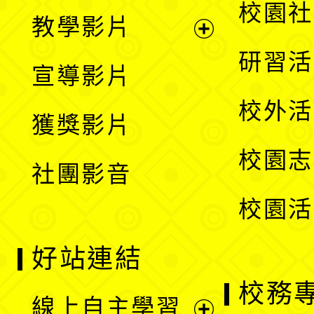
開
展
校園社
教學影片
選
開
展
研習活
宣導影片
單
選
開
校外活
獲獎影片
單
選
校園志
社團影音
單
校園活
好站連結
校務
線上自主學習