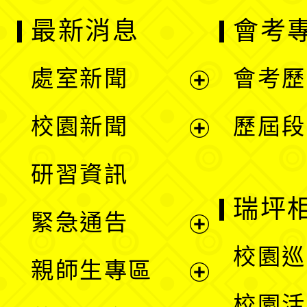
最新消息
會考
處室新聞
會考歷
展
校園新聞
歷屆段
開
展
研習資訊
選
開
瑞坪
緊急通告
單
選
展
校園巡
親師生專區
單
開
展
校園活