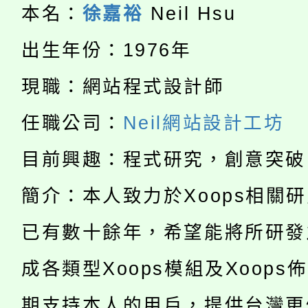
本名：
徐嘉裕
Neil Hsu
淨零綠生活教案入校路
份教師研習
者。
出生年份：1976年
115年食農教育專業人
會
現職：網站程式設計師
「本色祭」8/29、30
程
任職公司：
Neil網站設計工坊
8/21下午1時於龍潭區
場熱烈登場!
YOUNG桃局內行報名
目前興趣：程式研究，創意突破
徵才活動。
8月14至27日，桃園
簡介：本人致力於Xoops相關
局官網。
115年桃園市運動會8/1
開!
已有數十餘年，希望能將所研發
桃園市低收入戶享有免
田徑場及游泳池舉行。
成各類型Xoops模組及Xoops
大園自造教育及科技中心
視費優惠，中低收入戶
期支持本人的用戶，提供台灣更