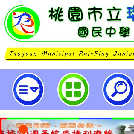
neilrpjhstyc網站設計者：徐嘉裕 N