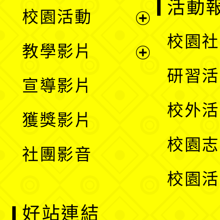
展
活動
校園活動
開
展
校園社
教學影片
選
開
展
研習活
宣導影片
單
選
開
校外活
獲獎影片
單
選
校園志
社團影音
單
校園活
好站連結