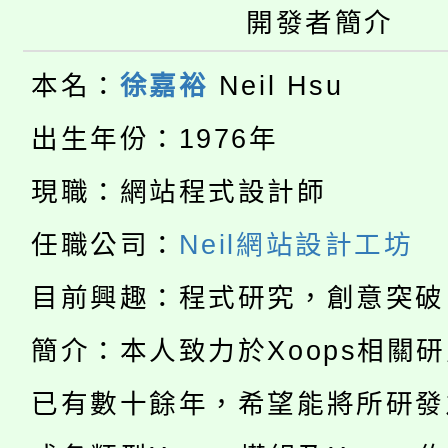
大園自造教育及科技中心
視費優惠，中低收入戶
開發者簡介
大溪自造教育及科技中心
份教師增能研習
半價優惠，詳情可洽有
本名：
徐嘉裕
Neil Hsu
淨零綠生活教案入校路
份教師研習
者。
出生年份：1976年
115年食農教育專業人
會
現職：網站程式設計師
「本色祭」8/29、30
程
任職公司：
Neil網站設計工坊
8/21下午1時於龍潭區
場熱烈登場!
目前興趣：程式研究，創意突破
YOUNG桃局內行報名
徵才活動。
簡介：本人致力於Xoops相關
8月14至27日，桃園
局官網。
已有數十餘年，希望能將所研發
115年桃園市運動會8/1
開!