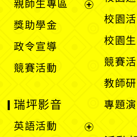
親師生專區
單
開
展
校園活
獎助學金
選
開
校園生
政令宣導
單
選
競賽活
競賽活動
單
教師研
瑞坪影音
專題演
英語活動