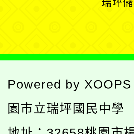
瑞坪儲
單
選
單
Powered by
XOOPS
園市立瑞坪國民中學
地址：
32658桃園市