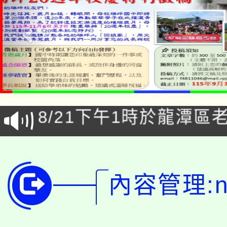
「本色祭」8/29、30
8/21下午1時於龍潭區
場熱烈登場!
YOUNG桃局內行報名
徵才活動。
8月14至27日，桃園
局官網。
內容管理:ne
115年桃園市運動會8/1
開!
桃園市低收入戶享有免
田徑場及游泳池舉行。