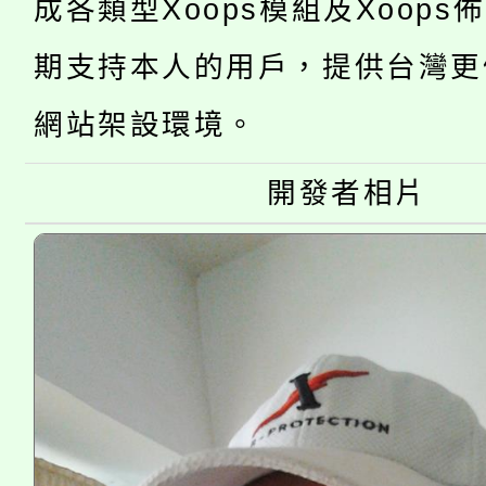
成各類型Xoops模組及Xoops
桃園市低收入戶享有免
田徑場及游泳池舉行。
期支持本人的用戶，提供台灣更
大園自造教育及科技中心
視費優惠，中低收入戶
網站架設環境。
大溪自造教育及科技中心
份教師增能研習
半價優惠，詳情可洽有
淨零綠生活教案入校路
份教師研習
開發者相片
者。
115年食農教育專業人
會
程