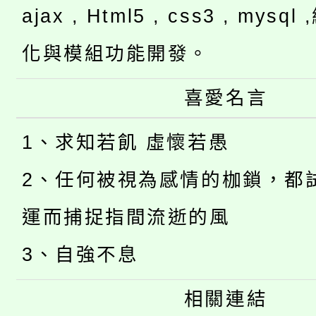
ajax , Html5 , css3 , mysq
化與模組功能開發。
喜愛名言
1、求知若飢 虛懷若愚
2、任何被視為感情的枷鎖，都
運而捕捉指間流逝的風
3、自強不息
相關連結