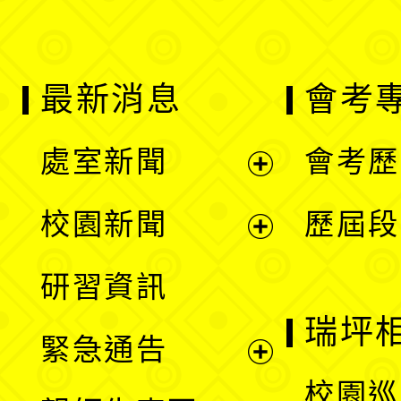
最新消息
會考
處室新聞
會考歷
展
校園新聞
歷屆段
開
展
研習資訊
選
開
瑞坪
緊急通告
單
選
展
校園巡