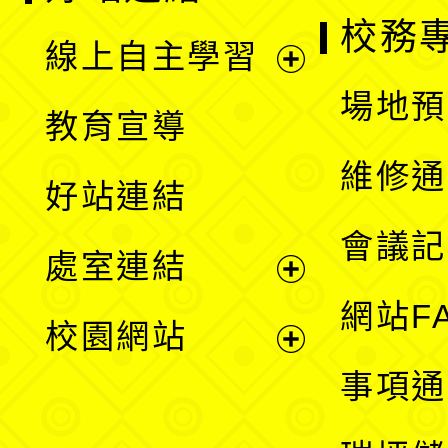
校務
線上自主學習
展
場地預
教育宣導
開
維修通
好站連結
選
會議記
處室連結
單
展
網站F
校園網站
開
展
事項通
選
開