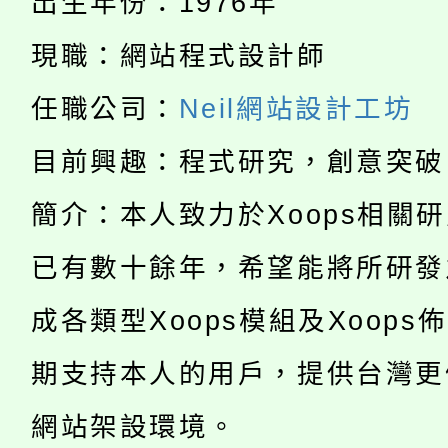
者。
出生年份：1976年
115年食農教育專業人
會
現職：網站程式設計師
「本色祭」8/29、30
程
任職公司：
Neil網站設計工坊
8/21下午1時於龍潭區
場熱烈登場!
目前興趣：程式研究，創意突破
YOUNG桃局內行報名
徵才活動。
簡介：本人致力於Xoops相關
8月14至27日，桃園
局官網。
已有數十餘年，希望能將所研發
115年桃園市運動會8/1
開!
成各類型Xoops模組及Xoops
桃園市低收入戶享有免
田徑場及游泳池舉行。
期支持本人的用戶，提供台灣更
大園自造教育及科技中心
視費優惠，中低收入戶
網站架設環境。
大溪自造教育及科技中心
份教師增能研習