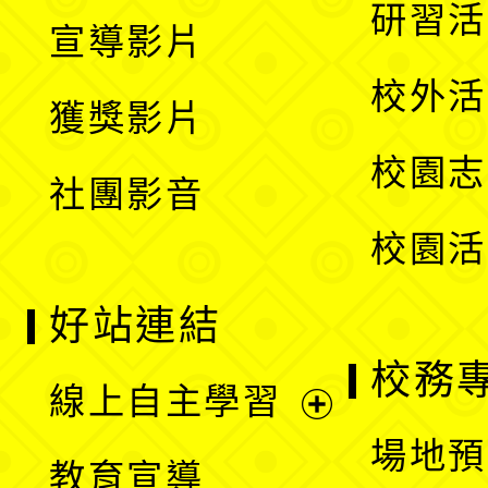
開
展
研習活
宣導影片
單
選
開
校外活
獲獎影片
單
選
校園志
社團影音
單
校園活
好站連結
校務
線上自主學習
展
場地預
教育宣導