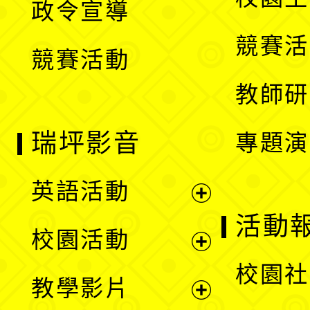
政令宣導
單
選
競賽活
競賽活動
單
教師研
瑞坪影音
專題演
英語活動
展
活動
校園活動
開
展
校園社
教學影片
選