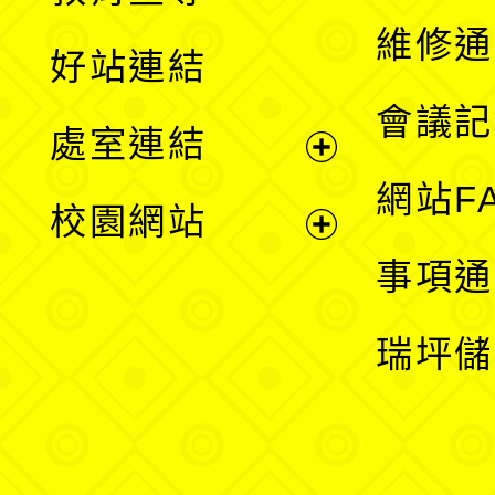
開
維修通
好站連結
選
會議記
處室連結
單
展
網站F
校園網站
開
展
事項通
選
開
瑞坪儲
單
選
單