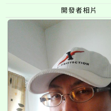
半價優惠，詳情可洽有
淨零綠生活教案入校路
份教師研習
開發者相片
者。
115年食農教育專業人
會
程