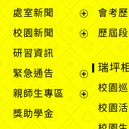
處室新聞
會考歷
展
校園新聞
歷屆段
開
展
研習資訊
選
開
瑞坪
緊急通告
單
選
展
校園巡
親師生專區
單
開
展
校園活
獎助學金
選
開
校園生