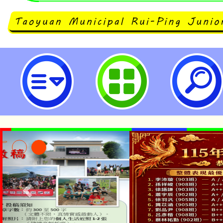
neilrpjhstyc網站設計者：徐嘉裕 N