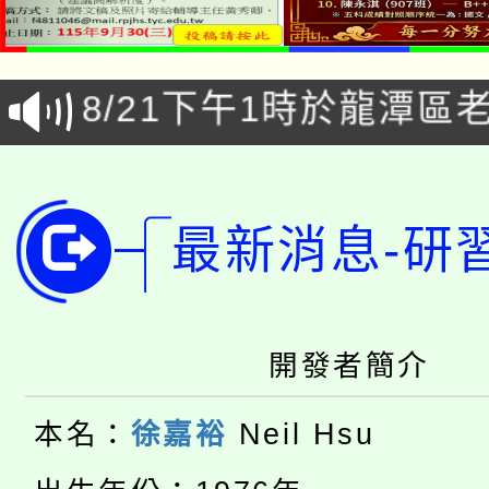
「本色祭」8/29、30
8/21下午1時於龍潭區
場熱烈登場!
YOUNG桃局內行報名
徵才活動。
8月14至27日，桃園
局官網。
最新消息-研
115年桃園市運動會8/1
開!
桃園市低收入戶享有免
田徑場及游泳池舉行。
大園自造教育及科技中心
開發者簡介
視費優惠，中低收入戶
大溪自造教育及科技中心
份教師增能研習
半價優惠，詳情可洽有
本名：
徐嘉裕
Neil Hsu
淨零綠生活教案入校路
份教師研習