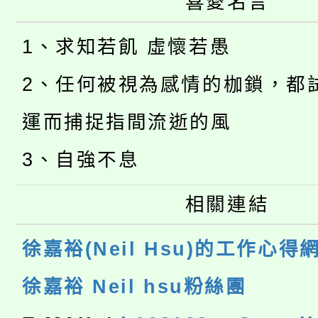
喜愛名言
1、求知若飢 虛懷若愚
2、任何被視為感情的枷鎖，都
運而捕捉指間流逝的風
3、自強不息
相關連結
徐嘉裕(Neil Hsu)的工作心得
徐嘉裕 Neil hsu粉絲團