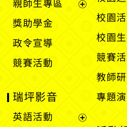
親師生專區
單
開
展
校園活
獎助學金
選
開
校園生
政令宣導
單
選
競賽活
競賽活動
單
教師研
瑞坪影音
專題演
英語活動