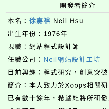
大園自造教育及科技中心
開發者簡介
視費優惠，中低收入戶
大溪自造教育及科技中心
份教師增能研習
半價優惠，詳情可洽有
本名：
徐嘉裕
Neil Hsu
淨零綠生活教案入校路
份教師研習
者。
出生年份：1976年
115年食農教育專業人
會
現職：網站程式設計師
「本色祭」8/29、30
程
任職公司：
Neil網站設計工坊
8/21下午1時於龍潭區
場熱烈登場!
目前興趣：程式研究，創意突破
YOUNG桃局內行報名
徵才活動。
簡介：本人致力於Xoops相關
8月14至27日，桃園
局官網。
已有數十餘年，希望能將所研發
115年桃園市運動會8/1
開!