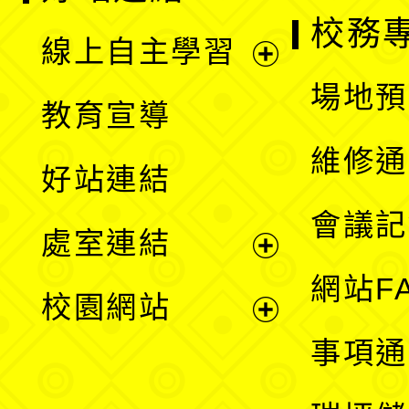
校務
線上自主學習
展
場地預
教育宣導
開
維修通
好站連結
選
會議記
處室連結
單
展
網站F
校園網站
開
展
事項通
選
開