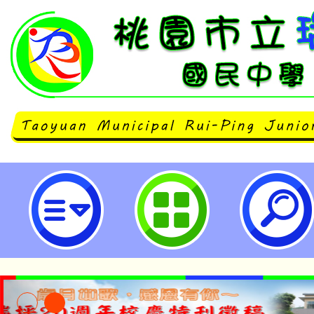
neilrpjhstyc網站設計者：徐嘉裕 N