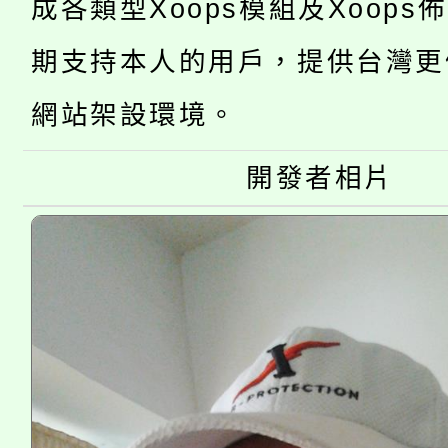
成各類型Xoops模組及Xoops
桃園市低收入戶享有免
田徑場及游泳池舉行。
期支持本人的用戶，提供台灣更
大園自造教育及科技中心
視費優惠，中低收入戶
網站架設環境。
大溪自造教育及科技中心
份教師增能研習
半價優惠，詳情可洽有
淨零綠生活教案入校路
份教師研習
開發者相片
者。
115年食農教育專業人
會
程