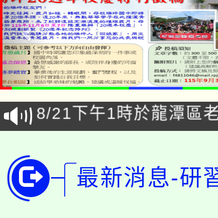
「本色祭」8/29、30
8/21下午1時於龍潭區
場熱烈登場!
YOUNG桃局內行報名
徵才活動。
8月14至27日，桃園
局官網。
最新消息-研
115年桃園市運動會8/1
開!
桃園市低收入戶享有免
田徑場及游泳池舉行。