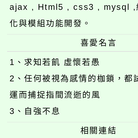
ajax , Html5 , css3 , mysq
化與模組功能開發。
喜愛名言
1、求知若飢 虛懷若愚
2、任何被視為感情的枷鎖，都
運而捕捉指間流逝的風
3、自強不息
相關連結