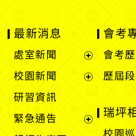
最新消息
會考
處室新聞
會考歷
展
校園新聞
歷屆段
開
展
研習資訊
選
開
瑞坪
緊急通告
單
選
展
校園巡