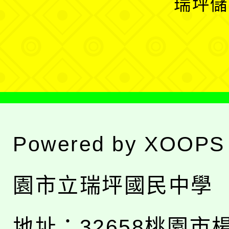
瑞坪儲
單
選
單
Powered by
XOOPS
園市立瑞坪國民中學
地址：
32658桃園市