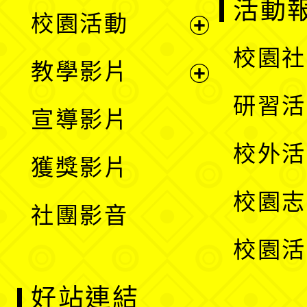
展
活動
校園活動
開
展
校園社
教學影片
選
開
展
研習活
宣導影片
單
選
開
校外活
獲獎影片
單
選
校園志
社團影音
單
校園活
好站連結