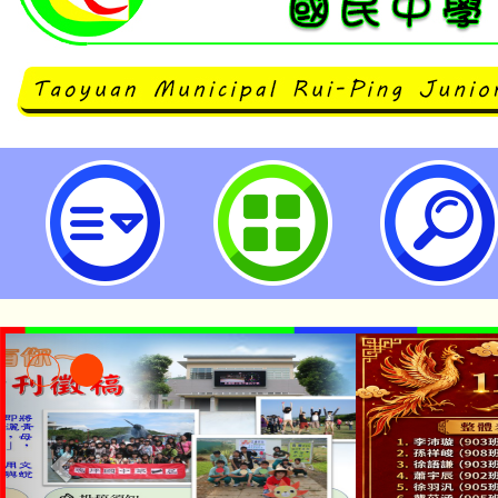
neilrpjhstyc網站設計者：徐嘉裕 N