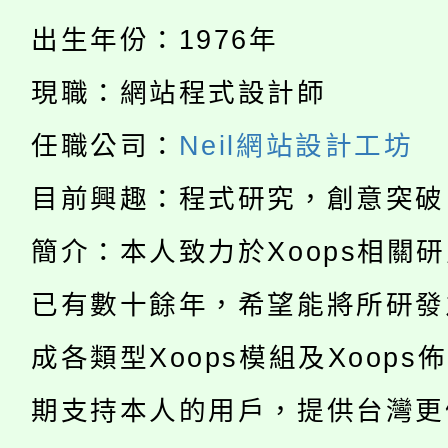
淨零綠生活教案入校路
份教師研習
者。
出生年份：1976年
115年食農教育專業人
會
現職：網站程式設計師
「本色祭」8/29、30
程
任職公司：
Neil網站設計工坊
8/21下午1時於龍潭區
場熱烈登場!
目前興趣：程式研究，創意突破
YOUNG桃局內行報名
徵才活動。
簡介：本人致力於Xoops相關
8月14至27日，桃園
局官網。
已有數十餘年，希望能將所研發
115年桃園市運動會8/1
開!
成各類型Xoops模組及Xoops
桃園市低收入戶享有免
田徑場及游泳池舉行。
期支持本人的用戶，提供台灣更
大園自造教育及科技中心
視費優惠，中低收入戶