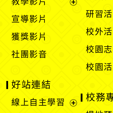
教學影片
選
開
展
研習活
宣導影片
單
選
開
校外活
獲獎影片
單
選
校園志
社團影音
單
校園活
好站連結
校務
線上自主學習