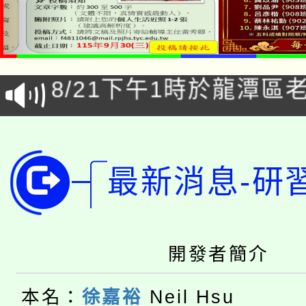
「本色祭」8/29、30
8/21下午1時於龍潭區
場熱烈登場!
YOUNG桃局內行報名
徵才活動。
8月14至27日，桃園
局官網。
最新消息-研
115年桃園市運動會8/1
開!
桃園市低收入戶享有免
田徑場及游泳池舉行。
大園自造教育及科技中心
視費優惠，中低收入戶
開發者簡介
大溪自造教育及科技中心
份教師增能研習
半價優惠，詳情可洽有
本名：
徐嘉裕
Neil Hsu