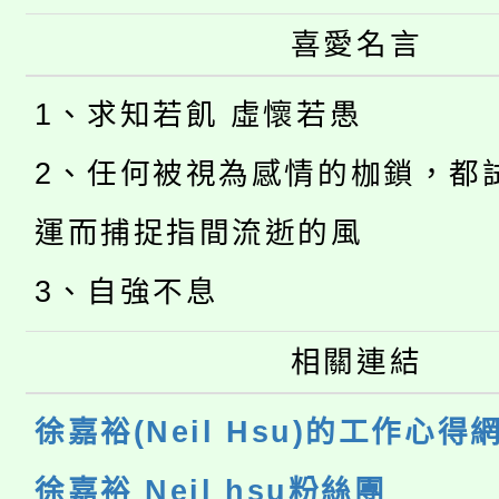
喜愛名言
1、求知若飢 虛懷若愚
2、任何被視為感情的枷鎖，都
運而捕捉指間流逝的風
3、自強不息
相關連結
徐嘉裕(Neil Hsu)的工作心得
徐嘉裕 Neil hsu粉絲團