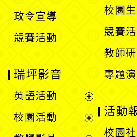
選
開
校園生
政令宣導
單
選
競賽活
競賽活動
單
教師研
瑞坪影音
專題演
英語活動
展
活動
校園活動
開
展
校園社