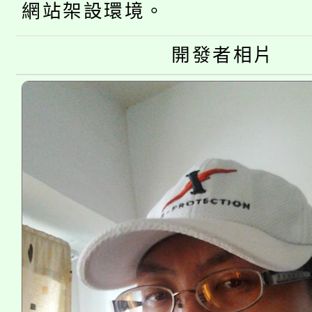
網站架設環境。
大溪自造教育及科技中心
份教師增能研習
半價優惠，詳情可洽有
淨零綠生活教案入校路
份教師研習
開發者相片
者。
115年食農教育專業人
會
程