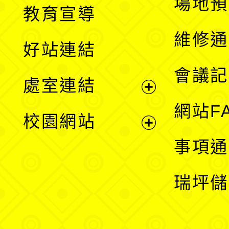
展
場地預
教育宣導
開
維修通
好站連結
選
會議記
處室連結
單
展
網站F
校園網站
開
展
事項通
選
開
瑞坪儲
單
選