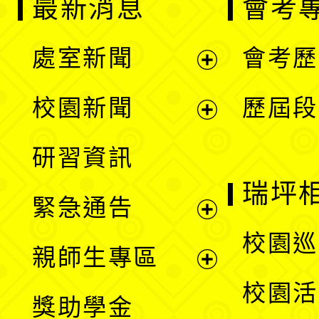
最新消息
會考
處室新聞
會考歷
展
校園新聞
歷屆段
開
展
研習資訊
選
開
瑞坪
緊急通告
單
選
展
校園巡
親師生專區
單
開
展
校園活
獎助學金