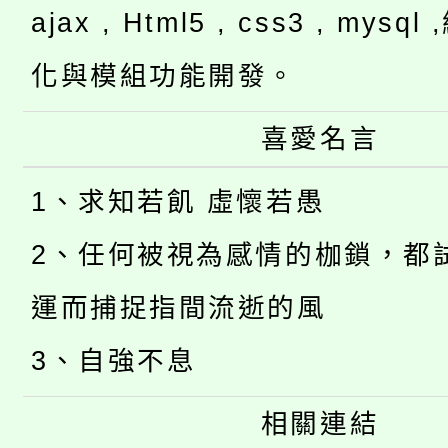
ajax , Html5 , css3 , mysq
化與模組功能開發。
喜愛名言
1、求知若飢 虛懷若愚
2、任何被視為感情的枷鎖，都
運而捕捉指間流逝的風
3、自強不息
相關連結