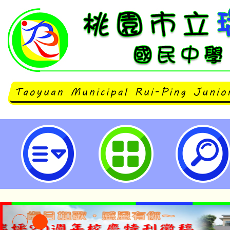
neilrpjhstyc網站設計者：徐嘉裕 N