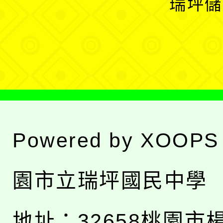
瑞坪儲
單
選
單
Powered by
XOOPS
園市立瑞坪國民中學
地址：
32658桃園市