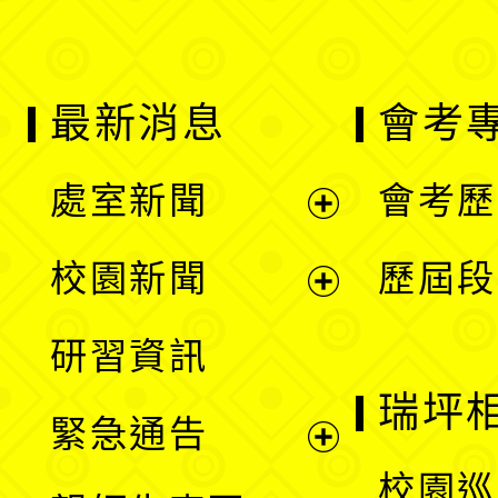
最新消息
會考
處室新聞
會考歷
展
校園新聞
歷屆段
開
展
研習資訊
選
開
瑞坪
緊急通告
單
選
展
校園巡