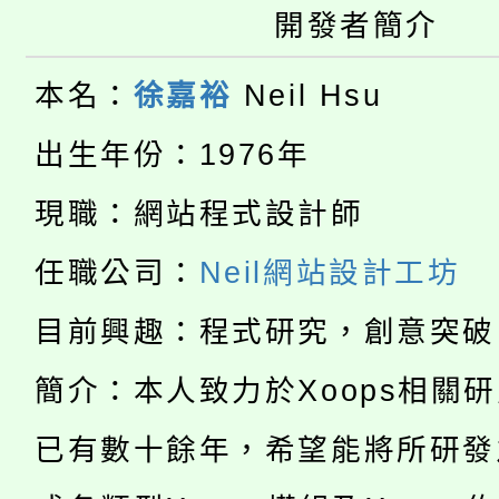
開發者簡介
大園自造教育及科技中心
視費優惠，中低收入戶
大溪自造教育及科技中心
本名：
徐嘉裕
Neil Hsu
份教師增能研習
半價優惠，詳情可洽有
淨零綠生活教案入校路
份教師研習
出生年份：1976年
者。
115年食農教育專業人
會
現職：網站程式設計師
「本色祭」8/29、30
程
任職公司：
Neil網站設計工坊
8/21下午1時於龍潭區
場熱烈登場!
目前興趣：程式研究，創意突破
YOUNG桃局內行報名
徵才活動。
簡介：本人致力於Xoops相關
8月14至27日，桃園
局官網。
已有數十餘年，希望能將所研發
115年桃園市運動會8/1
開!