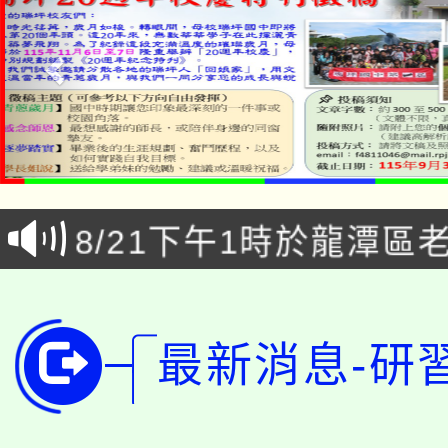
「本色祭」8/29、30
8/21下午1時於龍潭區
場熱烈登場!
YOUNG桃局內行報名
徵才活動。
8月14至27日，桃園
局官網。
最新消息-研
115年桃園市運動會8/1
開!
桃園市低收入戶享有免
田徑場及游泳池舉行。