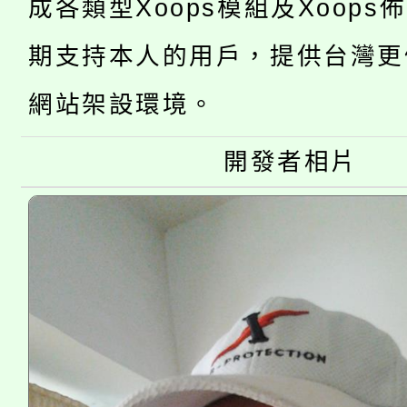
成各類型Xoops模組及Xoops
桃園市低收入戶享有免
田徑場及游泳池舉行。
期支持本人的用戶，提供台灣更
大園自造教育及科技中心
視費優惠，中低收入戶
網站架設環境。
大溪自造教育及科技中心
份教師增能研習
半價優惠，詳情可洽有
開發者相片
淨零綠生活教案入校路
份教師研習
者。
115年食農教育專業人
會
程