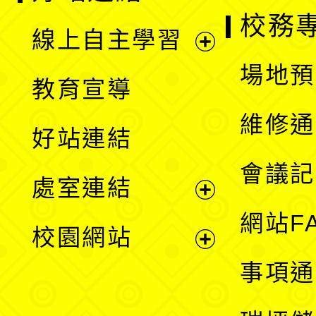
校務
線上自主學習
展
場地預
教育宣導
開
維修通
好站連結
選
會議記
處室連結
單
展
網站F
校園網站
開
展
事項通
選
開