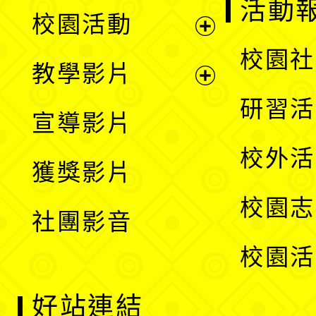
展
活動
校園活動
開
展
校園社
教學影片
選
開
展
研習活
宣導影片
單
選
開
校外活
獲獎影片
單
選
校園志
社團影音
單
校園活
好站連結