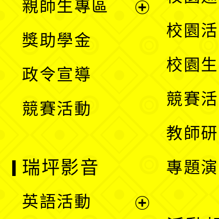
親師生專區
單
開
展
校園活
獎助學金
選
開
校園生
政令宣導
單
選
競賽活
競賽活動
單
教師研
瑞坪影音
專題演
英語活動