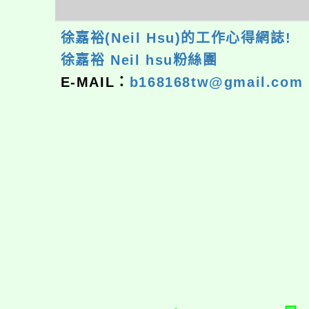
徐嘉裕(Neil Hsu)的工作心得網誌!
徐嘉裕 Neil hsu粉絲團
E-MAIL：
b168168tw@gmail.com
佈景版本：
neilrp
適用瀏覽器：Edge、G
Xoops版本：
XOO
Xoops
網站設計
：