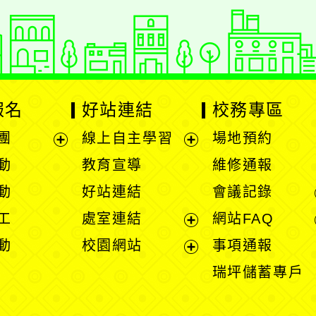
報名
好站連結
校務專區
團
線上自主學習
場地預約
展
展
動
教育宣導
維修通報
開
開
動
好站連結
會議記錄
選
選
工
處室連結
網站FAQ
單
單
展
動
校園網站
事項通報
開
展
瑞坪儲蓄專戶
選
開
單
選