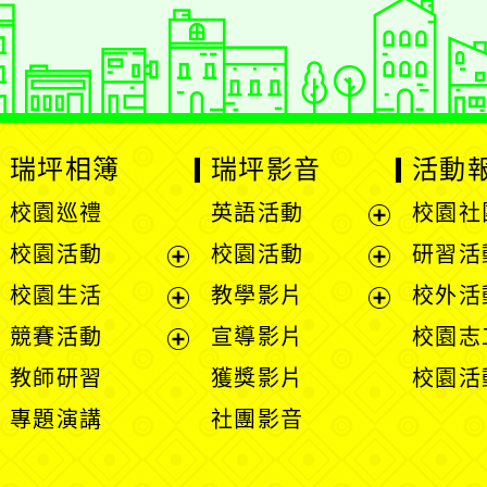
：
徐嘉裕 Neil hsu
瑞坪相簿
瑞坪影音
活動
校園巡禮
英語活動
校園社
展
校園活動
校園活動
研習活
開
展
展
校園生活
教學影片
校外活
選
開
開
展
展
競賽活動
宣導影片
校園志
單
選
選
開
開
展
教師研習
獲獎影片
校園活
單
單
選
選
開
專題演講
社團影音
單
單
選
單