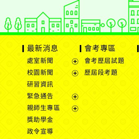
Xoops網站設計者
最新消息
會考專區
處室新聞
會考歷屆試題
展
校園新聞
歷屆段考題
開
展
研習資訊
選
開
緊急通告
單
選
展
親師生專區
單
開
展
獎助學金
選
開
政令宣導
單
選