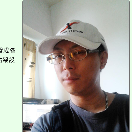
上
方
區
塊
發成各
站架設