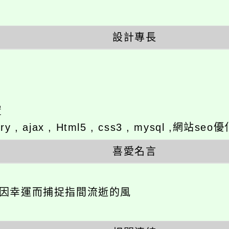
設計專長
置
ery , ajax , Html5 , css3 , mysql ,
喜愛名言
不因幸運而捕捉指間流逝的風