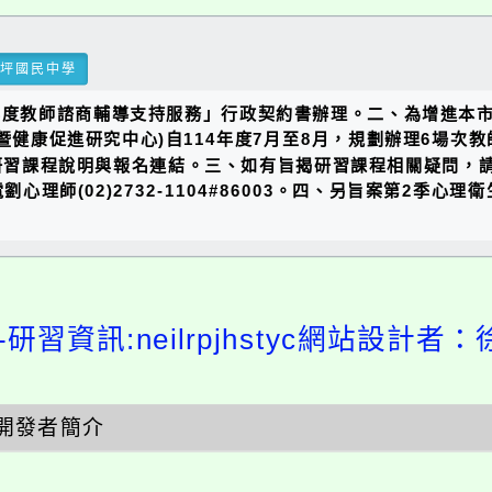
瑞坪國民中學
年度教師諮商輔導支持服務」行政契約書辦理。二、為增進本
曁健康促進研究中心)自114年度7月至8月，規劃辦理6場次
x)瀏覽教師線上研習課程說明與報名連結。三、如有旨揭研習課程相關
詢問，或致電劉心理師(02)2732-1104#86003。四、另旨
研習資訊:neilrpjhstyc網站設計者：
開發者簡介