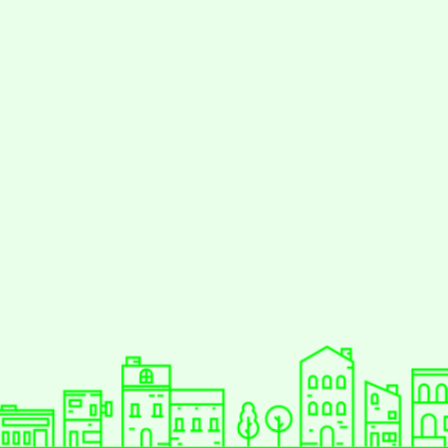
styc
gle、Firefox、Vivaldi、Opera
支援行
 2.5.11
網站語系：zh-TW
eil網站設計工坊
徐嘉裕 Neil hsu