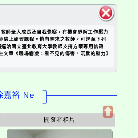
關閉區
市教師全人成長及自我覺察，有機會紓解工作壓力
塊
教師線上研習課程。倘有需求之教師，可逕至下列
疑問，請逕洽國立臺北教育大學教師支持方案專用信箱
案第2季心理衛生文章《職場霸凌：看不見的傷害，沉默的壓力》
徐嘉裕 Ne
開發者相片
開
啟
上