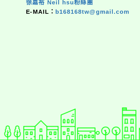
徐嘉裕 Neil hsu粉絲團
E-MAIL：
b168168tw@gmail.com
佈景版本：
neilrpjh
適用瀏覽器：Edge、Goo
Xoops版本：
XOOPS
Xoops
網站設計
：
N
Xoops網站設計者：