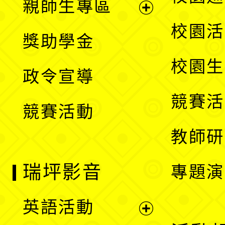
親師生專區
單
開
展
校園活
獎助學金
選
開
校園生
政令宣導
單
選
競賽活
競賽活動
單
教師研
瑞坪影音
專題演
英語活動