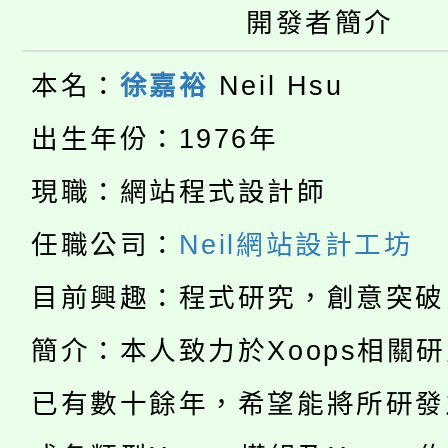
開發者簡介
轉知苗栗縣政府辦理11
《TA101》溝通分析
桃園市115學年度學生
縣市「校園短影音徵選
程，歡迎學生輔導中心
本名：
徐嘉裕
Neil Hsu
「桃園市補助參觀特色
要點
門員」簡章及活動海報
出生年份：1976年
心理、諮商輔導、社會
115年度「教育部表揚
展演活動實施計畫」
踴躍報名參加。
現職：網站程式設計師
系所師生報名參加。
公告本校115學年度第1
義教育推展貢獻獎」
任職公司：
Neil網站設計工坊
「2026金融保險知識
代理(課)教師甄選結果(
目前興趣：程式研究，創意突破
桃園市115學年度學生
車」活動
簡介：本人致力於Xoops相關
公告本校115學年度第
生本土語及新住民語歌
已有數十餘年，希望能將所研發
公告本校115學年度第
代理(課)教師甄選結果(