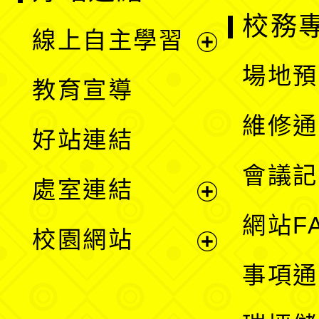
校務
線上自主學習
展
場地預
教育宣導
開
維修通
好站連結
選
會議記
處室連結
單
展
網站F
校園網站
開
展
事項通
選
開