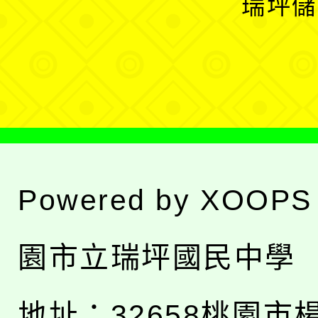
瑞坪儲
單
選
單
Powered by
XOOPS
園市立瑞坪國民中學
地址：
32658桃園市