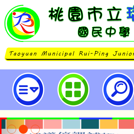
neilrpjhstyc網站設計者：徐嘉裕 N