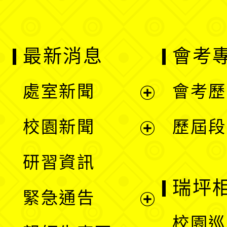
最新消息
會考
處室新聞
會考歷
展
校園新聞
歷屆段
開
展
研習資訊
選
開
瑞坪
緊急通告
單
選
展
校園巡