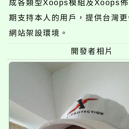
成各類型Xoops模組及Xoops
轉知中國文化大學推廣
代理(課)教師甄選結果(
期支持本人的用戶，提供台灣更
轉知苗栗縣政府辦理11
《TA101》溝通分析
網站架設環境。
桃園市115學年度學生
縣市「校園短影音徵選
程，歡迎學生輔導中心
「桃園市補助參觀特色
開發者相片
要點
門員」簡章及活動海報
心理、諮商輔導、社會
115年度「教育部表揚
展演活動實施計畫」
踴躍報名參加。
系所師生報名參加。
義教育推展貢獻獎」