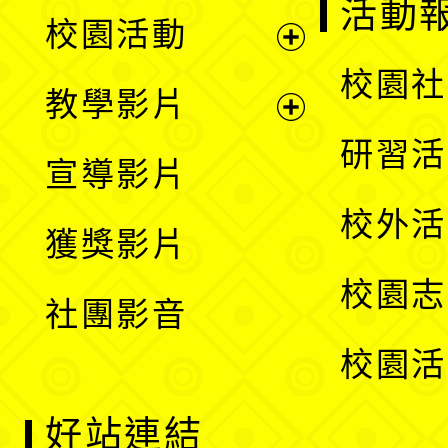
展
活動
校園活動
開
展
校園社
教學影片
選
開
展
研習活
宣導影片
單
選
開
校外活
獲獎影片
單
選
校園志
社團影音
單
校園活
好站連結