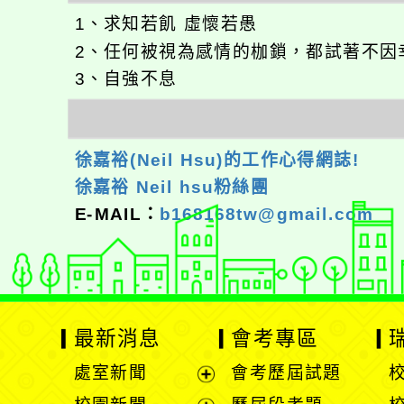
1、求知若飢 虛懷若愚
2、任何被視為感情的枷鎖，都試著不因
3、自強不息
徐嘉裕(Neil Hsu)的工作心得網誌!
徐嘉裕 Neil hsu粉絲團
E-MAIL：
b168168tw@gmail.com
最新消息
會考專區
處室新聞
會考歷屆試題
展