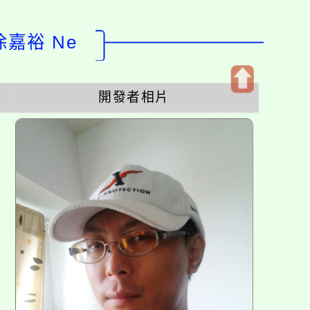
徐嘉裕 Ne
開發者相片
開
啟
上
方
區
塊
各