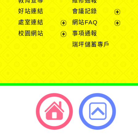
教育宣導
維修通報
開
開
好站連結
會議記錄
選
選
展
處室連結
網站FAQ
單
單
開
展
展
校園網站
事項通報
選
開
開
展
瑞坪儲蓄專戶
單
選
選
開
單
單
選
單
返回首頁
返回頂端