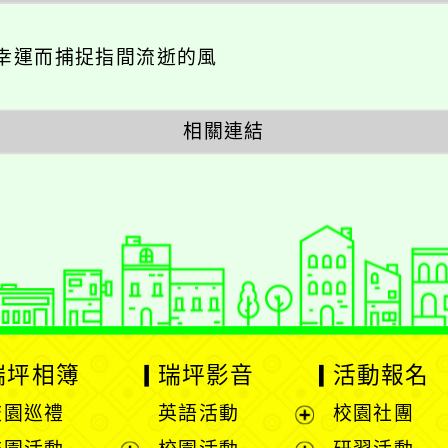
幸運而捕捉指間流逝的風
相關連結
瑞坪相簿
瑞坪影音
活動報名
校園巡禮
英語活動
校園社團
展