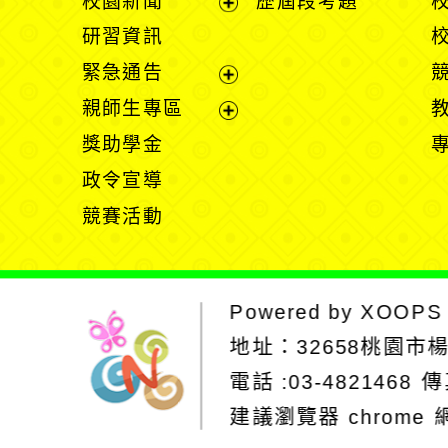
校園新聞
歷屆段考題
開
展
研習資訊
選
開
緊急通告
單
選
展
親師生專區
單
開
展
獎助學金
選
開
政令宣導
單
選
競賽活動
單
Powered by
XOOPS
地址：
32658桃園市
電話 :03-4821468
傳
建議瀏覽器 chrome
網站設計：Neil