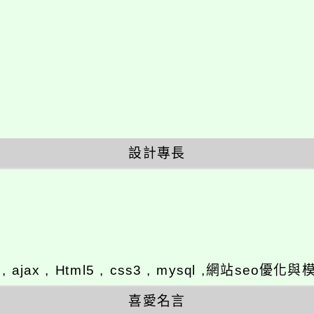
設計專長
y , ajax , Html5 , css3 , mysql ,網站se
喜愛名言