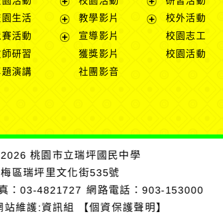
校園活動
校園活動
研習活動
開
展
展
校園生活
教學影片
校外活動
選
開
開
展
展
競賽活動
宣導影片
校園志工
單
選
選
開
開
展
教師研習
獲獎影片
校園活動
單
單
選
選
開
專題演講
社團影音
單
單
選
單
2026
桃園市立瑞坪國民中學
楊梅區瑞坪里文化街535號
真：03-4821727
網路電話：903-153000
網站維護:資訊組
【個資保護聲明】