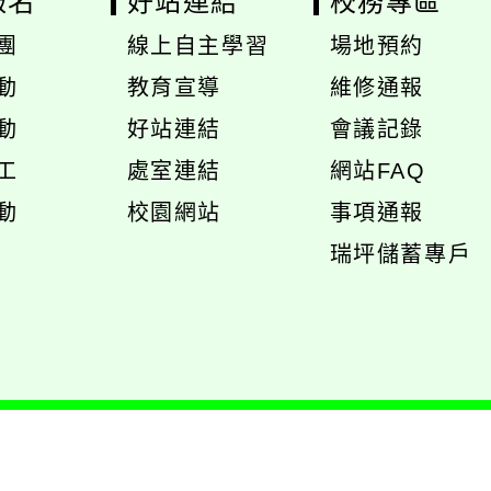
報名
好站連結
校務專區
團
線上自主學習
場地預約
展
展
動
教育宣導
維修通報
開
開
動
好站連結
會議記錄
選
選
工
處室連結
網站FAQ
單
單
展
動
校園網站
事項通報
開
展
瑞坪儲蓄專戶
選
開
單
選
單