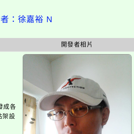
設計者：徐嘉裕 N
開發者相片
開
啟
上
方
區
塊
發成各
站架設