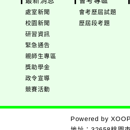
最新消息
會考專區
處室新聞
會考歷屆試題
展
校園新聞
歷屆段考題
開
展
研習資訊
選
開
緊急通告
單
選
展
親師生專區
單
開
展
獎助學金
選
開
政令宣導
單
選
競賽活動
單
Powered by
XOO
地址：
32658桃