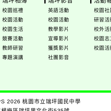
瑞坪相簿
瑞坪影音
活動
校園巡禮
英語活動
校園社
展
校園活動
校園活動
研習活
開
展
展
校園生活
教學影片
校外活
選
開
開
展
展
競賽活動
宣導影片
校園志
單
選
選
開
開
展
教師研習
獲獎影片
校園活
單
單
選
選
開
專題演講
社團影音
單
單
選
單
PS
2026
桃園市立瑞坪國民中學
園市楊梅區瑞坪里文化街535號