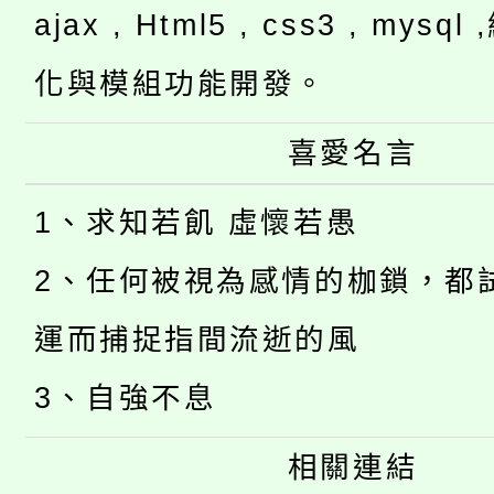
ajax , Html5 , css3 , mysq
化與模組功能開發。
喜愛名言
1、求知若飢 虛懷若愚
2、任何被視為感情的枷鎖，都
運而捕捉指間流逝的風
3、自強不息
相關連結