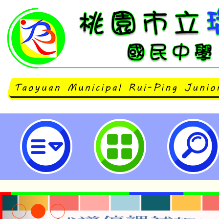
neilrpjhstyc網站設計者：徐嘉裕 N