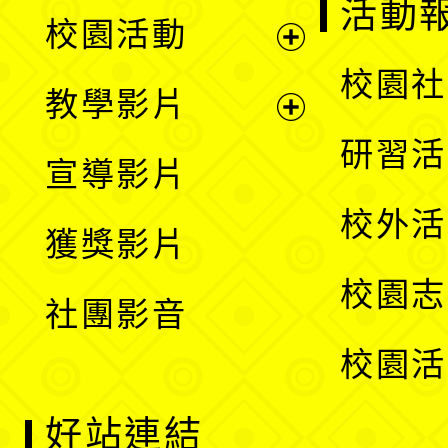
展
活動
校園活動
開
展
校園社
教學影片
選
開
展
研習活
宣導影片
單
選
開
校外活
獲獎影片
單
選
校園志
社團影音
單
校園活
好站連結