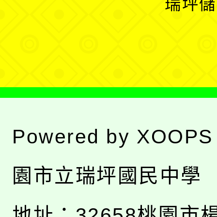
瑞坪儲
單
選
單
Powered by
XOOPS
園市立瑞坪國民中學
地址：
32658桃園市