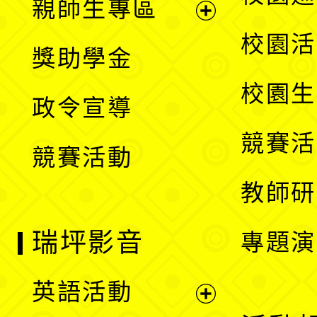
親師生專區
單
開
展
校園活
獎助學金
選
開
校園生
政令宣導
單
選
競賽活
競賽活動
單
教師研
瑞坪影音
專題演
英語活動