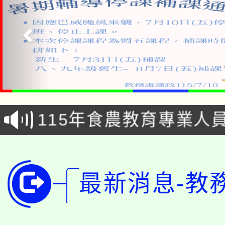
淨零綠生活教案入校路
115年食農教育專業人
會
學期銜接期間理賠案件
程
淨零綠領人才培育課程
學籍身 分審查程序及
最新消息-教
公告本校115學年度第1
版
「2026金融保險知識
代理(課)教師甄選結果(