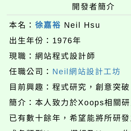
開發者簡介
桃園市115學年度學生
車」活動
公告本校115學年度第
生本土語及新住民語歌
本名：
徐嘉裕
Neil Hsu
公告本校115學年度第
代理(課)教師甄選結果(
出生年份：1976年
轉知中國文化大學推廣
代理(課)教師甄選結果(
現職：網站程式設計師
淨零綠生活教案入校路
《TA101》溝通分析
任職公司：
Neil網站設計工坊
115年食農教育專業人
會
程，歡迎學生輔導中心
目前興趣：程式研究，創意突破
學期銜接期間理賠案件
程
心理、諮商輔導、社會
簡介：本人致力於Xoops相關
淨零綠領人才培育課程
學籍身 分審查程序及
系所師生報名參加。
已有數十餘年，希望能將所研發
公告本校115學年度第1
版