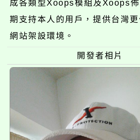
成各類型Xoops模組及Xoops
「2026金融保險知識
代理(課)教師甄選結果(
期支持本人的用戶，提供台灣更
桃園市115學年度學生
車」活動
網站架設環境。
公告本校115學年度第
生本土語及新住民語歌
公告本校115學年度第
開發者相片
代理(課)教師甄選結果(
轉知中國文化大學推廣
代理(課)教師甄選結果(
《TA101》溝通分析
程，歡迎學生輔導中心
心理、諮商輔導、社會