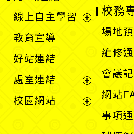
校務
線上自主學習
展
場地預
教育宣導
開
維修通
好站連結
選
會議記
處室連結
單
展
網站F
校園網站
開
展
事項通
選
開