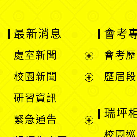
最新消息
會考
處室新聞
會考歷
展
校園新聞
歷屆段
開
展
研習資訊
選
開
瑞坪
緊急通告
單
選
展
校園巡