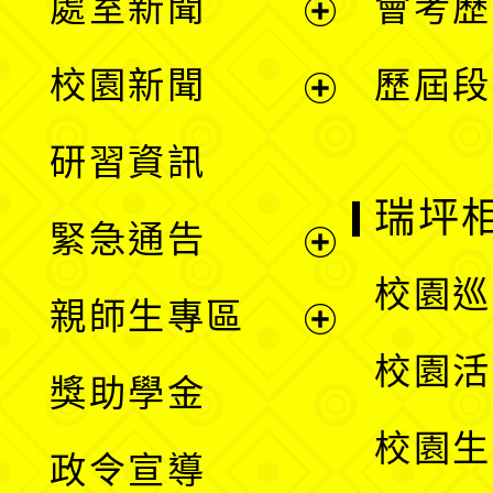
處室新聞
會考歷
展
校園新聞
歷屆段
開
展
研習資訊
選
開
瑞坪
緊急通告
單
選
展
校園巡
親師生專區
單
開
展
校園活
獎助學金
選
開
校園生
政令宣導
單