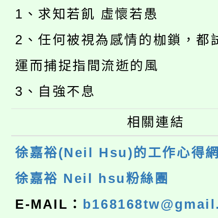
1、求知若飢 虛懷若愚
2、任何被視為感情的枷鎖，都
運而捕捉指間流逝的風
3、自強不息
相關連結
徐嘉裕(Neil Hsu)的工作心得
徐嘉裕 Neil hsu粉絲團
E-MAIL：
b168168tw@gmail