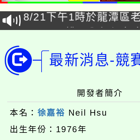
8/21下午1時於龍潭區
場熱烈登場!
YOUNG桃局內行報名
徵才活動。
8月14至27日，桃園
局官網。
最新消息-競
115年桃園市運動會8/1
開!
桃園市低收入戶享有免
田徑場及游泳池舉行。
大園自造教育及科技中心
視費優惠，中低收入戶
開發者簡介
大溪自造教育及科技中心
份教師增能研習
半價優惠，詳情可洽有
本名：
徐嘉裕
Neil Hsu
淨零綠生活教案入校路
份教師研習
者。
出生年份：1976年
115年食農教育專業人
會