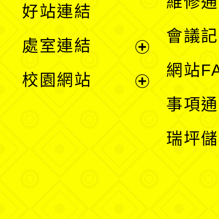
維修通
好站連結
選
會議記
處室連結
單
展
網站F
校園網站
開
展
事項通
選
開
瑞坪儲
單
選
單