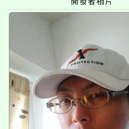
開發者相片
者。
115年食農教育專業人
會
程