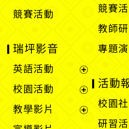
選
競賽活
競賽活動
單
教師研
瑞坪影音
專題演
英語活動
展
活動
校園活動
開
展
校園社
教學影片
選
開
展
研習活