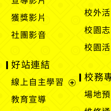
宣導影片
單
選
開
校外活
獲獎影片
單
選
校園志
社團影音
單
校園活
好站連結
校務
線上自主學習
展
場地預
教育宣導
開