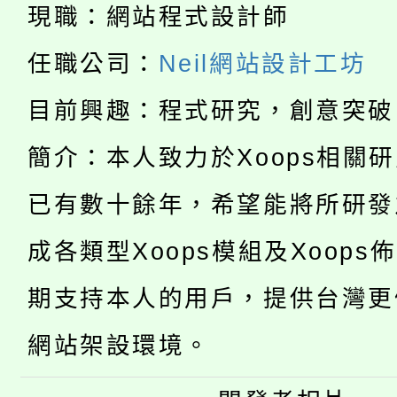
現職：網站程式設計師
「本色祭」8/29、30
程
任職公司：
Neil網站設計工坊
8/21下午1時於龍潭區
場熱烈登場!
目前興趣：程式研究，創意突破
YOUNG桃局內行報名
徵才活動。
簡介：本人致力於Xoops相關
8月14至27日，桃園
局官網。
已有數十餘年，希望能將所研發
115年桃園市運動會8/1
開!
成各類型Xoops模組及Xoops
桃園市低收入戶享有免
田徑場及游泳池舉行。
大園自造教育及科技中心
期支持本人的用戶，提供台灣更
視費優惠，中低收入戶
大溪自造教育及科技中心
網站架設環境。
份教師增能研習
半價優惠，詳情可洽有
淨零綠生活教案入校路
份教師研習