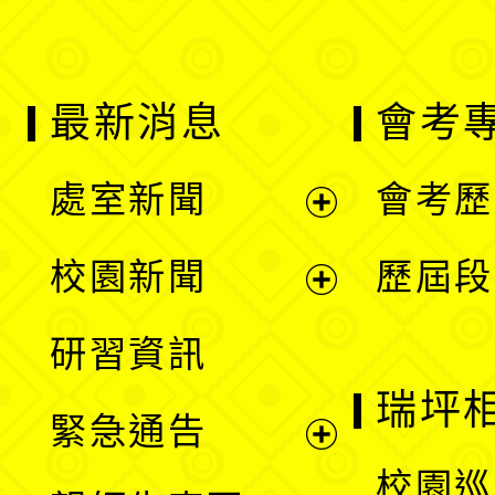
最新消息
會考
處室新聞
會考歷
展
校園新聞
歷屆段
開
展
研習資訊
選
開
瑞坪
緊急通告
單
選
展
校園巡