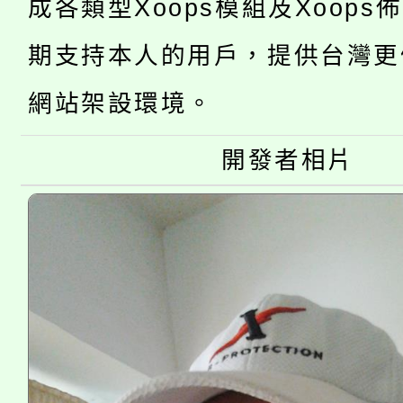
成各類型Xoops模組及Xoops
桃園市低收入戶享有免
田徑場及游泳池舉行。
期支持本人的用戶，提供台灣更
大園自造教育及科技中心
視費優惠，中低收入戶
網站架設環境。
大溪自造教育及科技中心
份教師增能研習
半價優惠，詳情可洽有
淨零綠生活教案入校路
份教師研習
開發者相片
者。
115年食農教育專業人
會
程