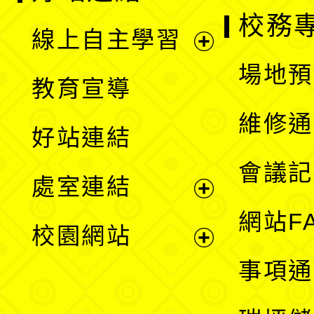
校務
線上自主學習
展
場地預
教育宣導
開
維修通
好站連結
選
會議記
處室連結
單
展
網站F
校園網站
開
展
事項通
選
開