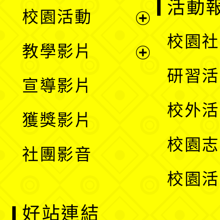
展
活動
校園活動
開
展
校園社
教學影片
選
開
展
研習活
宣導影片
單
選
開
校外活
獲獎影片
單
選
校園志
社團影音
單
校園活
好站連結