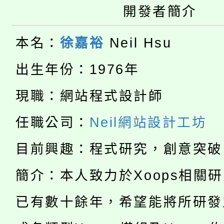
大園自造教育及科技中心
開發者簡介
視費優惠，中低收入戶
大溪自造教育及科技中心
份教師增能研習
半價優惠，詳情可洽有
本名：
徐嘉裕
Neil Hsu
淨零綠生活教案入校路
份教師研習
者。
出生年份：1976年
115年食農教育專業人
會
現職：網站程式設計師
「本色祭」8/29、30
程
任職公司：
Neil網站設計工坊
8/21下午1時於龍潭區
場熱烈登場!
目前興趣：程式研究，創意突破
YOUNG桃局內行報名
徵才活動。
簡介：本人致力於Xoops相關
8月14至27日，桃園
局官網。
已有數十餘年，希望能將所研發
115年桃園市運動會8/1
開!