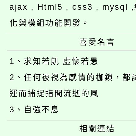
ajax , Html5 , css3 , mysq
化與模組功能開發。
喜愛名言
1、求知若飢 虛懷若愚
2、任何被視為感情的枷鎖，都
運而捕捉指間流逝的風
3、自強不息
相關連結