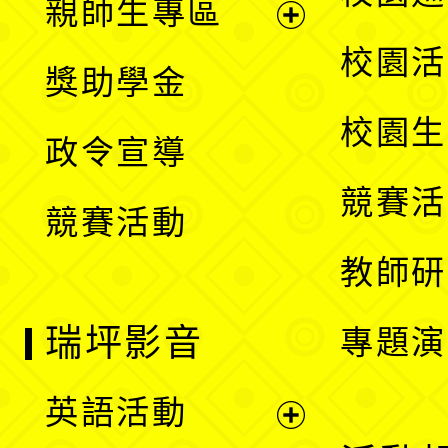
親師生專區
單
開
展
校園活
獎助學金
選
開
校園生
政令宣導
單
選
競賽活
競賽活動
單
教師研
瑞坪影音
專題演
英語活動