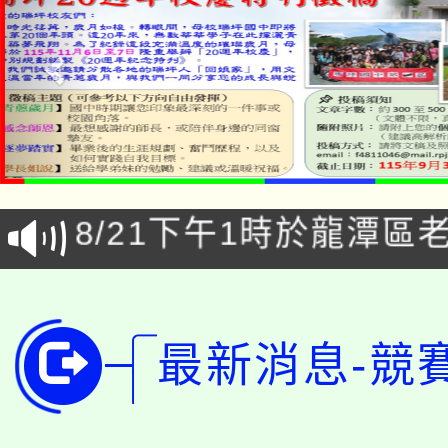
「本色祭」8/29、30
8/21下午1時於龍潭區
場熱烈登場!
YOUNG桃局內行報名
徵才活動。
8月14至27日，桃園
局官網。
最新消息-競
115年桃園市運動會8/1
開!
桃園市低收入戶享有免
田徑場及游泳池舉行。