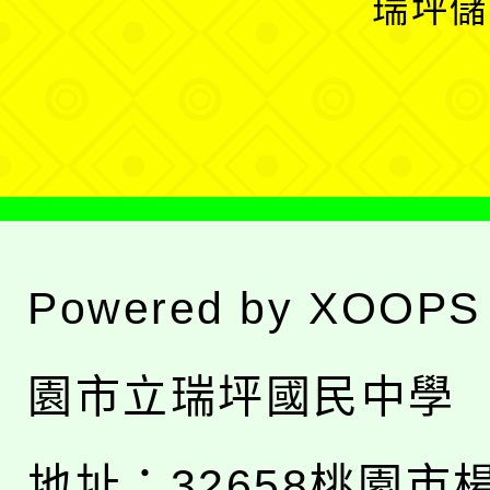
瑞坪儲
單
選
單
Powered by
XOOPS
園市立瑞坪國民中學
地址：
32658桃園市