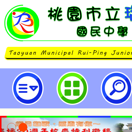
neilrpjhstyc網站設計者：徐嘉裕 N