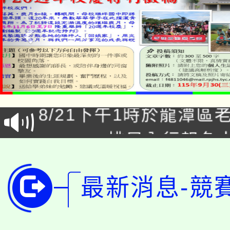
「本色祭」8/29、30
8/21下午1時於龍潭區
場熱烈登場!
YOUNG桃局內行報名
徵才活動。
8月14至27日，桃園
局官網。
最新消息-競
115年桃園市運動會8/1
開!
桃園市低收入戶享有免
田徑場及游泳池舉行。