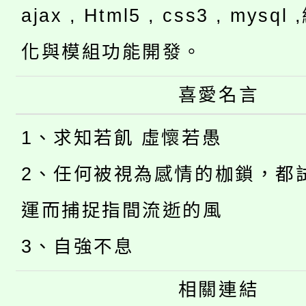
ajax , Html5 , css3 , mysq
化與模組功能開發。
喜愛名言
1、求知若飢 虛懷若愚
2、任何被視為感情的枷鎖，都
運而捕捉指間流逝的風
3、自強不息
相關連結