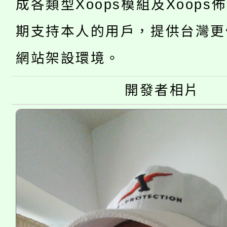
成各類型Xoops模組及Xoops
桃園市低收入戶享有免
田徑場及游泳池舉行。
大園自造教育及科技中心
期支持本人的用戶，提供台灣更
視費優惠，中低收入戶
大溪自造教育及科技中心
網站架設環境。
份教師增能研習
半價優惠，詳情可洽有
淨零綠生活教案入校路
份教師研習
者。
開發者相片
115年食農教育專業人
會
程