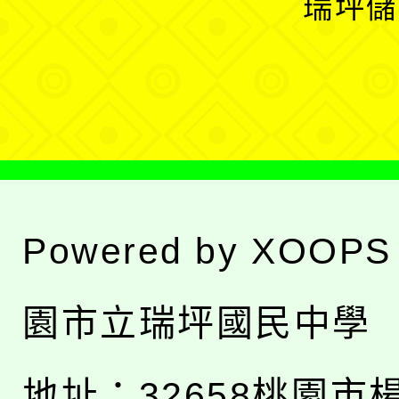
瑞坪儲
單
選
單
Powered by
XOOPS
園市立瑞坪國民中學
地址：
32658桃園市