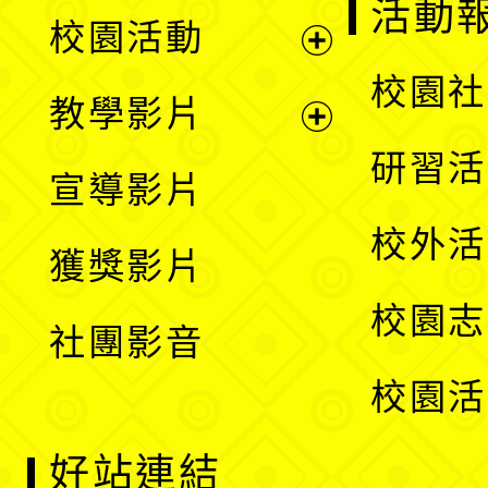
展
活動
校園活動
開
展
校園社
教學影片
選
開
展
研習活
宣導影片
單
選
開
校外活
獲獎影片
單
選
校園志
社團影音
單
校園活
好站連結