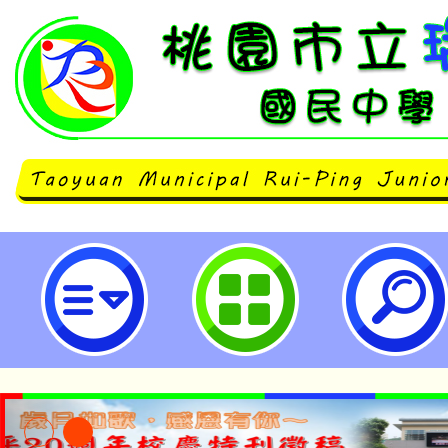
neilrpjhstyc網站設計者：徐嘉裕 N