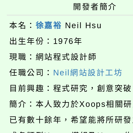
大園自造教育及科技中心
視費優惠，中低收入戶
開發者簡介
大溪自造教育及科技中心
份教師增能研習
半價優惠，詳情可洽有
本名：
徐嘉裕
Neil Hsu
淨零綠生活教案入校路
份教師研習
者。
出生年份：1976年
115年食農教育專業人
會
現職：網站程式設計師
「本色祭」8/29、30
程
任職公司：
Neil網站設計工坊
8/21下午1時於龍潭區
場熱烈登場!
目前興趣：程式研究，創意突破
YOUNG桃局內行報名
徵才活動。
簡介：本人致力於Xoops相關
8月14至27日，桃園
局官網。
已有數十餘年，希望能將所研發
115年桃園市運動會8/1
開!