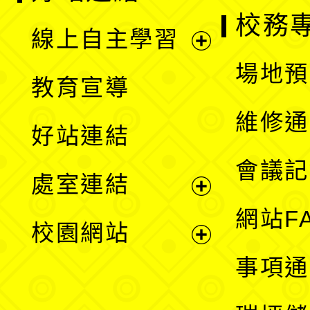
校務
線上自主學習
展
場地預
教育宣導
開
維修通
好站連結
選
會議記
處室連結
單
展
網站F
校園網站
開
展
事項通
選
開