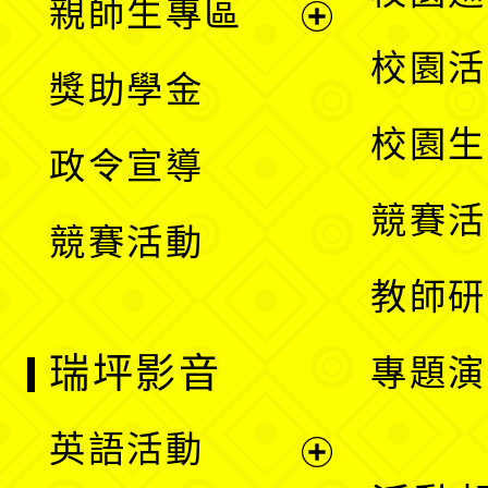
親師生專區
單
開
展
校園活
獎助學金
選
開
校園生
政令宣導
單
選
競賽活
競賽活動
單
教師研
瑞坪影音
專題演
英語活動