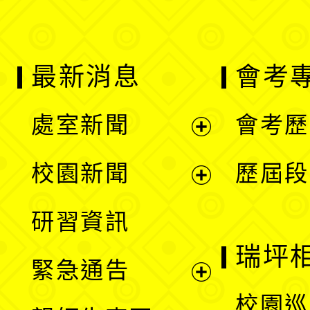
最新消息
會考
處室新聞
會考歷
展
校園新聞
歷屆段
開
展
研習資訊
選
開
瑞坪
緊急通告
單
選
展
校園巡