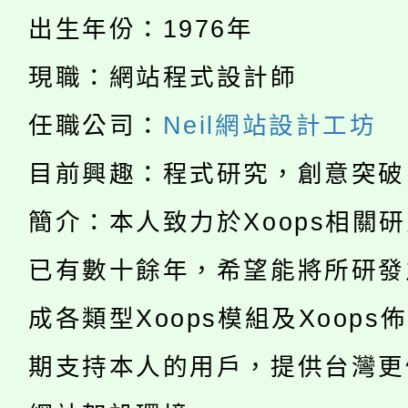
淨零綠生活教案入校路
份教師研習
者。
出生年份：1976年
115年食農教育專業人
會
現職：網站程式設計師
「本色祭」8/29、30
程
任職公司：
Neil網站設計工坊
8/21下午1時於龍潭區
場熱烈登場!
目前興趣：程式研究，創意突破
YOUNG桃局內行報名
徵才活動。
簡介：本人致力於Xoops相關
8月14至27日，桃園
局官網。
已有數十餘年，希望能將所研發
115年桃園市運動會8/1
開!
成各類型Xoops模組及Xoops
桃園市低收入戶享有免
田徑場及游泳池舉行。
期支持本人的用戶，提供台灣更
大園自造教育及科技中心
視費優惠，中低收入戶