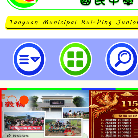
neilrpjhstyc網站設計者：徐嘉裕 N