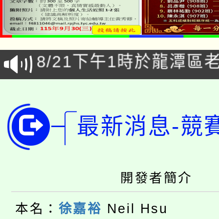
「本色祭」8/29、30
8/21下午1時於龍潭區
場熱烈登場!
YOUNG桃局內行報名
徵才活動。
8月14至27日，桃園
局官網。
最新消息-競
115年桃園市運動會8/1
開!
桃園市低收入戶享有免
田徑場及游泳池舉行。
大園自造教育及科技中心
視費優惠，中低收入戶
開發者簡介
大溪自造教育及科技中心
份教師增能研習
半價優惠，詳情可洽有
本名：
徐嘉裕
Neil Hsu