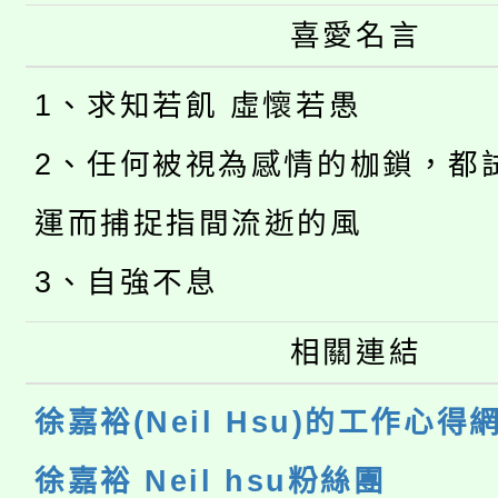
喜愛名言
1、求知若飢 虛懷若愚
2、任何被視為感情的枷鎖，都
運而捕捉指間流逝的風
3、自強不息
相關連結
徐嘉裕(Neil Hsu)的工作心得
徐嘉裕 Neil hsu粉絲團