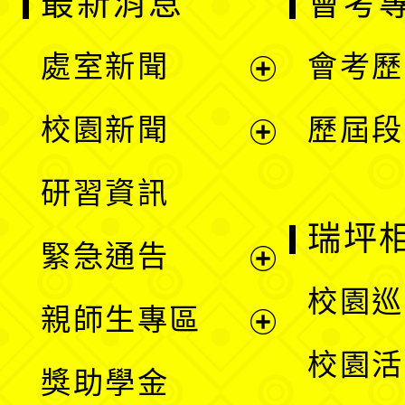
最新消息
會考
處室新聞
會考歷
展
校園新聞
歷屆段
開
展
研習資訊
選
開
瑞坪
緊急通告
單
選
展
校園巡
親師生專區
單
開
展
校園活
獎助學金
選