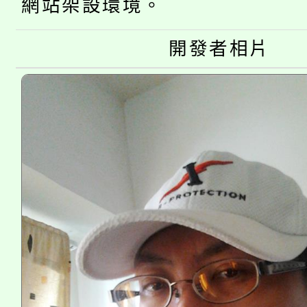
網站架設環境。
大溪自造教育及科技中心
份教師增能研習
半價優惠，詳情可洽有
淨零綠生活教案入校路
份教師研習
開發者相片
者。
115年食農教育專業人
會
程