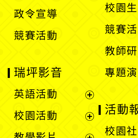
開
校園生
政令宣導
單
選
競賽活
競賽活動
單
教師研
瑞坪影音
專題演
英語活動
展
活動
校園活動
開
展
校園社
教學影片