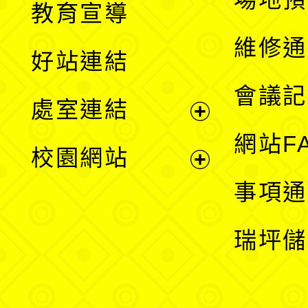
教育宣導
開
維修通
好站連結
選
會議記
處室連結
單
展
網站F
校園網站
開
展
事項通
選
開
瑞坪儲
單
選