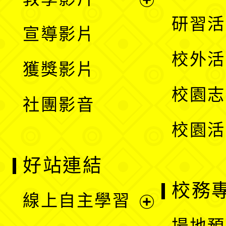
選
開
展
研習活
宣導影片
單
選
開
校外活
獲獎影片
單
選
校園志
社團影音
單
校園活
好站連結
校務
線上自主學習
展
場地預