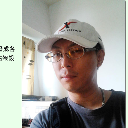
上
方
區
塊
發成各
站架設