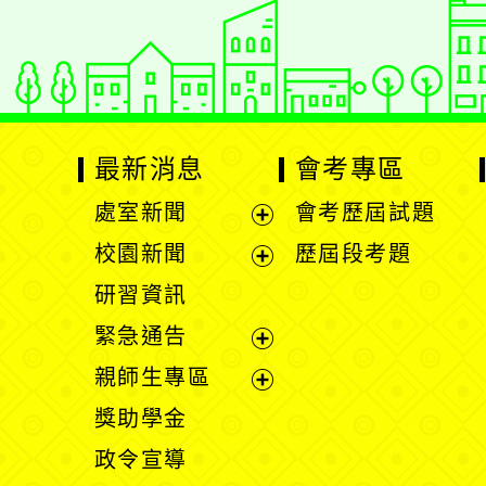
Xoops網站設計者
最新消息
會考專區
處室新聞
會考歷屆試題
展
校園新聞
歷屆段考題
開
展
研習資訊
選
開
緊急通告
單
選
展
親師生專區
單
開
展
獎助學金
選
開
政令宣導
單
選