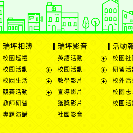
：
徐嘉裕 Neil hsu
瑞坪相簿
瑞坪影音
活動
校園巡禮
英語活動
校園社
展
校園活動
校園活動
研習活
開
展
展
校園生活
教學影片
校外活
選
開
開
展
展
競賽活動
宣導影片
校園志
單
選
選
開
開
展
教師研習
獲獎影片
校園活
單
單
選
選
開
專題演講
社團影音
單
單
選
單