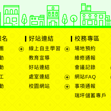
報名
好站連結
校務專區
團
線上自主學習
場地預約
展
展
動
教育宣導
維修通報
開
開
動
好站連結
會議記錄
選
選
工
處室連結
網站FAQ
單
單
展
動
校園網站
事項通報
開
展
瑞坪儲蓄專戶
選
開
單
選