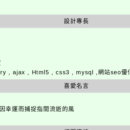
設計專長
置
ery , ajax , Html5 , css3 , mysql ,
喜愛名言
不因幸運而捕捉指間流逝的風