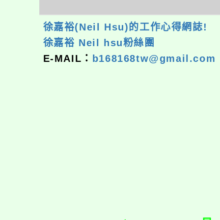
徐嘉裕(Neil Hsu)的工作心得網誌!
徐嘉裕 Neil hsu粉絲團
E-MAIL：
b168168tw@gmail.com
佈景版本：
neilrp
適用瀏覽器：Edge、G
Xoops版本：
XOO
Xoops
網站設計
：