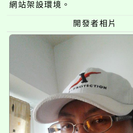
大溪自造教育及科技中心
份教師增能研習
半價優惠，詳情可洽有
網站架設環境。
淨零綠生活教案入校路
份教師研習
者。
開發者相片
115年食農教育專業人
會
程