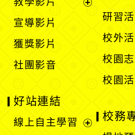
教學影片
選
開
展
研習活
宣導影片
單
選
開
校外活
獲獎影片
單
選
校園志
社團影音
單
校園活
好站連結
校務
線上自主學習