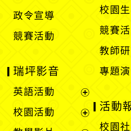
選
開
校園生
政令宣導
單
選
競賽活
競賽活動
單
教師研
瑞坪影音
專題演
英語活動
展
活動
校園活動
開
展
校園社