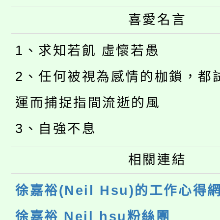
喜愛名言
1、求知若飢 虛懷若愚
2、任何被視為感情的枷鎖，都
運而捕捉指間流逝的風
3、自強不息
相關連結
徐嘉裕(Neil Hsu)的工作心得
徐嘉裕 Neil hsu粉絲團