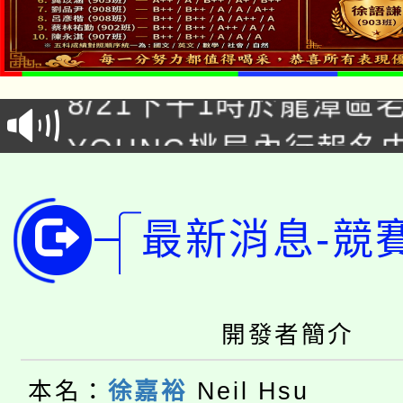
「本色祭」8/29、30
8/21下午1時於龍潭區
場熱烈登場!
YOUNG桃局內行報名
徵才活動。
8月14至27日，桃園
局官網。
115年桃園市運動會8/1
開!
最新消息-競
桃園市低收入戶享有免
田徑場及游泳池舉行。
大園自造教育及科技中心
視費優惠，中低收入戶
開發者簡介
大溪自造教育及科技中心
份教師增能研習
半價優惠，詳情可洽有
本名：
徐嘉裕
Neil Hsu