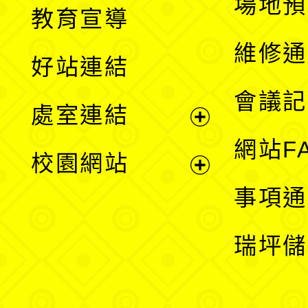
展
場地預
教育宣導
開
維修通
好站連結
選
會議記
處室連結
單
展
網站F
校園網站
開
展
事項通
選
開
瑞坪儲
單
選