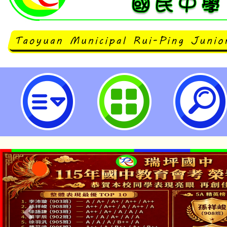
neilrpjhstyc網站設計者：徐嘉裕 N