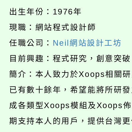
淨零綠生活教案入校路
份教師研習
者。
出生年份：1976年
115年食農教育專業人
會
現職：網站程式設計師
「本色祭」8/29、30
程
任職公司：
Neil網站設計工坊
8/21下午1時於龍潭區
場熱烈登場!
YOUNG桃局內行報名
目前興趣：程式研究，創意突破
徵才活動。
8月14至27日，桃園
簡介：本人致力於Xoops相關
局官網。
115年桃園市運動會8/1
開!
已有數十餘年，希望能將所研發
桃園市低收入戶享有免
田徑場及游泳池舉行。
成各類型Xoops模組及Xoops
大園自造教育及科技中心
視費優惠，中低收入戶
期支持本人的用戶，提供台灣更