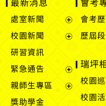
最新消息
會考
處室新聞
會考歷
展
校園新聞
歷屆段
開
展
研習資訊
選
開
瑞坪
緊急通告
單
選
展
校園巡
親師生專區
單
開
展
校園活
獎助學金