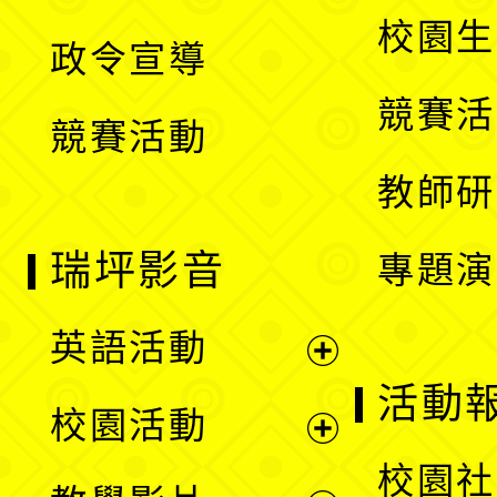
選
開
校園生
政令宣導
單
選
競賽活
競賽活動
單
教師研
瑞坪影音
專題演
英語活動
展
活動
校園活動
開
展
校園社