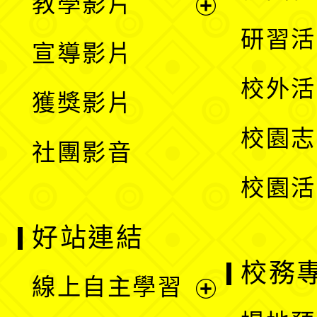
教學影片
選
開
展
研習活
宣導影片
單
選
開
校外活
獲獎影片
單
選
校園志
社團影音
單
校園活
好站連結
校務
線上自主學習