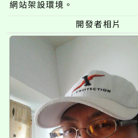
「桃園市補助參觀特色
要點
網站架設環境。
門員」簡章及活動海報
心理、諮商輔導、社會
115年度「教育部表揚
展演活動實施計畫」
踴躍報名參加。
系所師生報名參加。
開發者相片
「2026 ART TAIPE
義教育推展貢獻獎」
博覽會」之「藝術教育