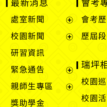
最新消息
會考
處室新聞
會考歷
展
校園新聞
歷屆段
開
展
研習資訊
選
開
瑞坪
緊急通告
單
選
展
校園巡
親師生專區
單
開
展
校園活
獎助學金