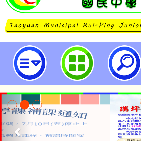
neilrpjhstyc網站設計者：徐嘉裕 N