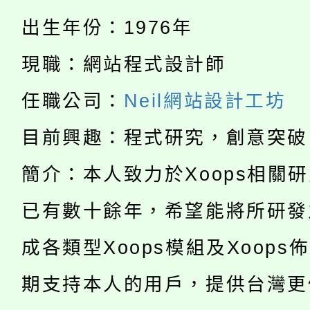
115年度「教育部表揚
展演活動實施計畫」
踴躍報名參加。
系所師生報名參加。
出生年份：1976年
「2026 ART TAIPE
義教育推展貢獻獎」
現職：網站程式設計師
「2026金融保險知識
博覽會」之「藝術教育
任職公司：
Neil網站設計工坊
桃園市115學年度學生
車」活動
目前興趣：程式研究，創意突破
公告本校115學年度第
生本土語及新住民語歌
簡介：本人致力於Xoops相關
公告本校115學年度第
代理(課)教師甄選結果(
轉知中國文化大學推廣
已有數十餘年，希望能將所研發
代理(課)教師甄選結果(
轉知苗栗縣政府辦理11
成各類型Xoops模組及Xoops
《TA101》溝通分析
桃園市115學年度學生
縣市「校園短影音徵選
期支持本人的用戶，提供台灣更
程，歡迎學生輔導中心