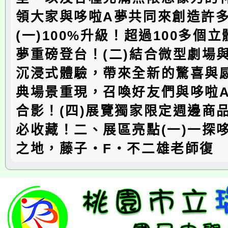
領大家與哆啦A夢共同來創造許
(一)100%升級！超過100多個
夢重磅登台！(二)結合微型劇場
沉浸式體驗，帶來全新的驚喜與感
典場景重現，召喚好友們與哆啦
合影！(四)展覽獨家限定週邊商
必收藏！二、展區亮點(一)一探
之地，藤子・F・不二雄老師復