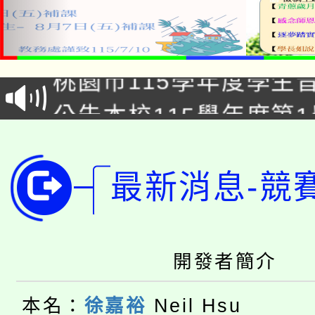
「2026金融保險知識
桃園市115學年度學生
車」活動
公告本校115學年度第
生本土語及新住民語歌
公告本校115學年度第
代理(課)教師甄選結果(
轉知中國文化大學推廣
最新消息-競
代理(課)教師甄選結果(
轉知苗栗縣政府辦理11
《TA101》溝通分析
桃園市115學年度學生
縣市「校園短影音徵選
程，歡迎學生輔導中心
開發者簡介
「桃園市補助參觀特色
要點
門員」簡章及活動海報
心理、諮商輔導、社會
本名：
徐嘉裕
Neil Hsu