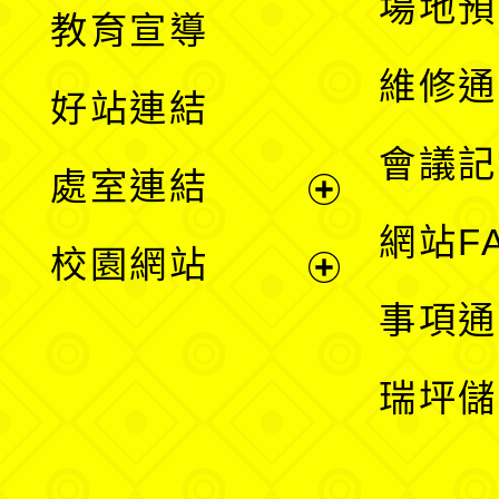
展
場地預
教育宣導
開
維修通
好站連結
選
會議記
處室連結
單
展
網站F
校園網站
開
展
事項通
選
開
瑞坪儲
單
選