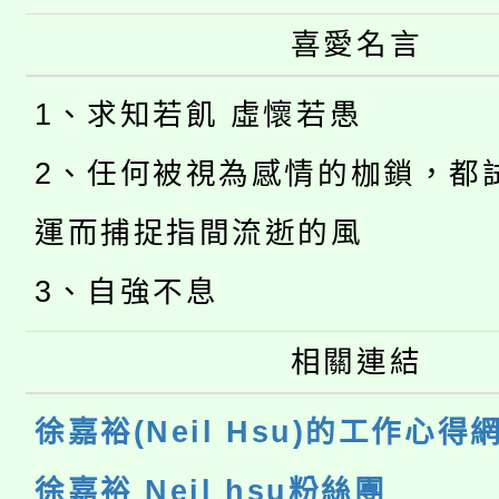
喜愛名言
1、求知若飢 虛懷若愚
2、任何被視為感情的枷鎖，都
運而捕捉指間流逝的風
3、自強不息
相關連結
徐嘉裕(Neil Hsu)的工作心得
徐嘉裕 Neil hsu粉絲團