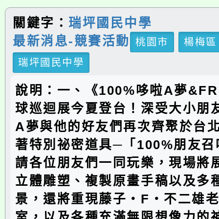
關鍵字：
瑞坪國民中學
最新消息-競賽活動
桃園市
楊梅區
瑞坪國民中學
說明：一、《100%哆啦A夢&FR
球巡迴展今夏登台！深受大小朋
A夢與他的好友們再次齊聚於台
著特別祕密道具─「100%朋友
請各位朋友們一同玩樂，現場將
立體雕塑、複製原畫手稿以及多
景，還將重現藤子・F・不二雄
室，以及各種充滿無限想像力的