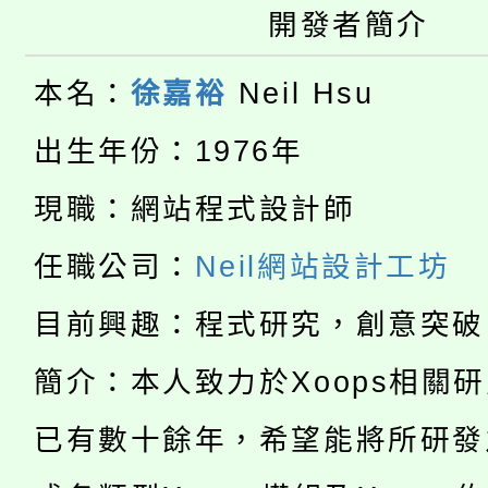
大園自造教育及科技中心
視費優惠，中低收入戶
開發者簡介
大溪自造教育及科技中心
份教師增能研習
半價優惠，詳情可洽有
本名：
徐嘉裕
Neil Hsu
淨零綠生活教案入校路
份教師研習
者。
出生年份：1976年
115年食農教育專業人
會
現職：網站程式設計師
「本色祭」8/29、30
程
任職公司：
Neil網站設計工坊
8/21下午1時於龍潭區
場熱烈登場!
目前興趣：程式研究，創意突破
YOUNG桃局內行報名
徵才活動。
簡介：本人致力於Xoops相關
8月14至27日，桃園
局官網。
已有數十餘年，希望能將所研發
115年桃園市運動會8/1
開!