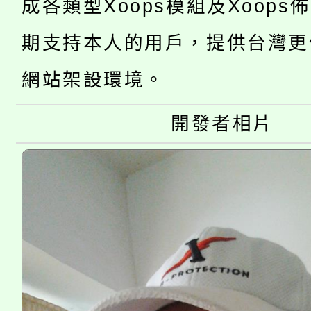
成各類型Xoops模組及Xoops
桃園市低收入戶享有免
田徑場及游泳池舉行。
期支持本人的用戶，提供台灣更
大園自造教育及科技中心
視費優惠，中低收入戶
網站架設環境。
大溪自造教育及科技中心
份教師增能研習
半價優惠，詳情可洽有
淨零綠生活教案入校路
份教師研習
開發者相片
者。
115年食農教育專業人
會
程