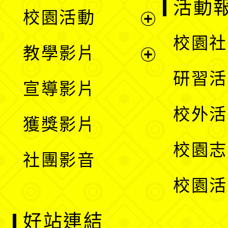
展
活動
校園活動
開
展
校園社
教學影片
選
開
展
研習活
宣導影片
單
選
開
校外活
獲獎影片
單
選
校園志
社團影音
單
校園活
好站連結