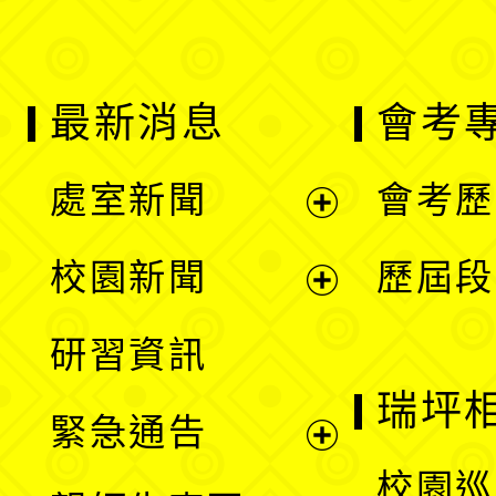
最新消息
會考
處室新聞
會考歷
展
校園新聞
歷屆段
開
展
研習資訊
選
開
瑞坪
緊急通告
單
選
展
校園巡