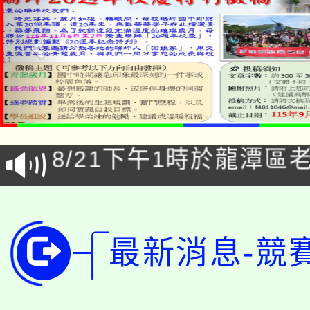
「本色祭」8/29、30
8/21下午1時於龍潭區
場熱烈登場!
YOUNG桃局內行報名
徵才活動。
8月14至27日，桃園
局官網。
最新消息-競
115年桃園市運動會8/1
開!
桃園市低收入戶享有免
田徑場及游泳池舉行。