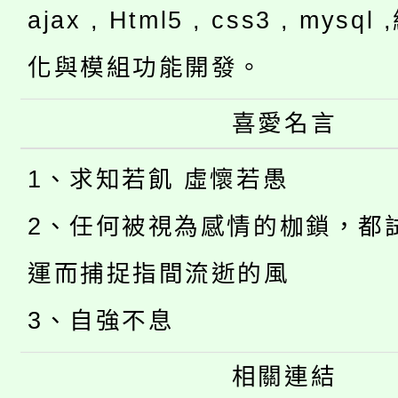
ajax , Html5 , css3 , mysq
化與模組功能開發。
喜愛名言
1、求知若飢 虛懷若愚
2、任何被視為感情的枷鎖，都
運而捕捉指間流逝的風
3、自強不息
相關連結