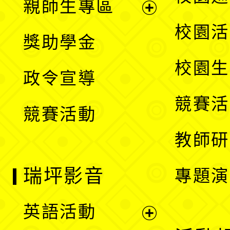
親師生專區
單
開
展
校園活
獎助學金
選
開
校園生
政令宣導
單
選
競賽活
競賽活動
單
教師研
瑞坪影音
專題演
英語活動