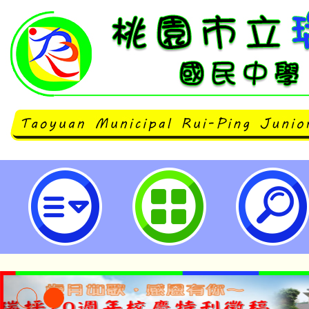
neilrpjhstyc網站設計者：徐嘉裕 N