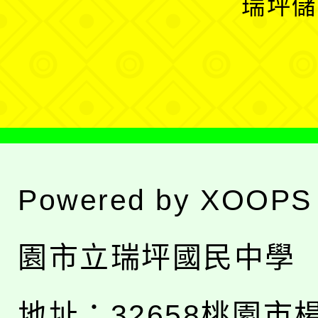
瑞坪儲
單
選
單
Powered by
XOOPS
園市立瑞坪國民中學
地址：
32658桃園市