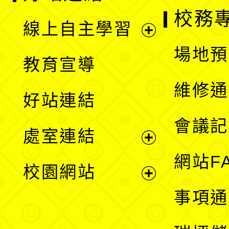
校務
線上自主學習
展
場地預
教育宣導
開
維修通
好站連結
選
會議記
處室連結
單
展
網站F
校園網站
開
展
事項通
選
開