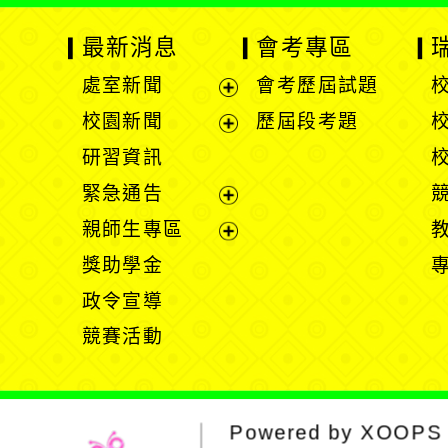
最新消息
會考專區
處室新聞
會考歷屆試題
展
校園新聞
歷屆段考題
開
展
研習資訊
選
開
緊急通告
單
選
展
親師生專區
單
開
展
獎助學金
選
開
政令宣導
單
選
競賽活動
單
Powered by
XOOPS