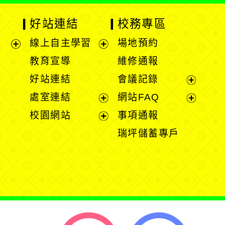
好站連結
校務專區
線上自主學習
場地預約
展
展
教育宣導
維修通報
開
開
好站連結
會議記錄
選
選
展
處室連結
網站FAQ
單
單
開
展
展
校園網站
事項通報
選
開
開
展
瑞坪儲蓄專戶
單
選
選
開
單
單
選
單