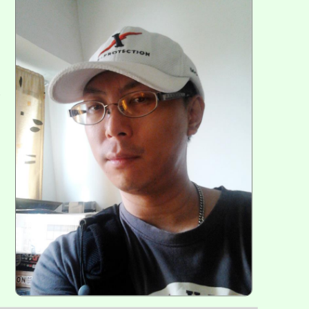
方
區
塊
各