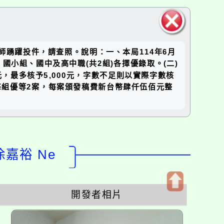
關閉區
師踴躍投件，請查照。說明：一、本局114年6月
塊
：國小組、國中及高中職(共2組)各擇優錄取。(二)
，最多核予5,000元，字數不足則以實際字數核
：每組優等2案，每案頒發稿費新台幣肆仟伍佰元整
徐嘉裕 Ne
開發者相片
開
啟
上