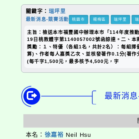
關鍵字：
瑞坪里
最新消息-競賽活動
桃園市
楊梅區
瑞坪里
主旨：檢送本市福豐國中辦理本市「114年度推
19日桃教體字第1140057002號函諒達。二
獎勵：１、特優（各組1名，共計2名）：每組擇優
算)、作者每人嘉獎乙次、並核發著作0.1分(著
(每千字1,500元，最多核予4,500元，字
最新消息-
本名：
徐嘉裕
Neil Hsu