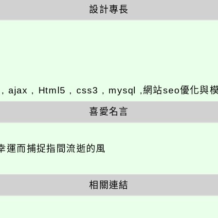
設計專長
y , ajax , Html5 , css3 , mysql ,網站se
喜愛名言
幸運而捕捉指間流逝的風
相關連結