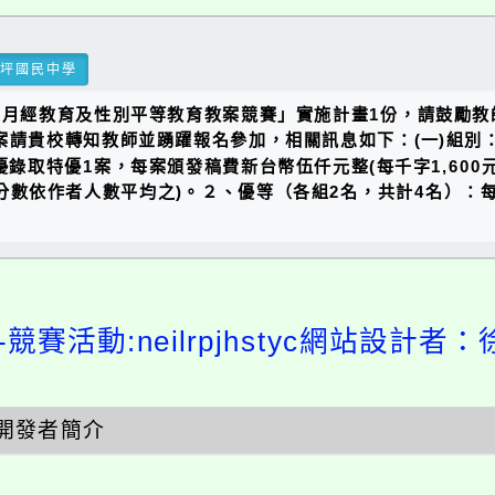
瑞坪國民中學
動月經教育及性別平等教育教案競賽」實施計畫1份，請鼓勵教
、本案請貴校轉知教師並踴躍報名參加，相關訊息如下：(一)組別
錄取特優1案，每案頒發稿費新台幣伍仟元整(每千字1,600元
作分數依作者人數平均之)。２、優等（各組2名，共計4名）
競賽活動:neilrpjhstyc網站設計者：
開發者簡介