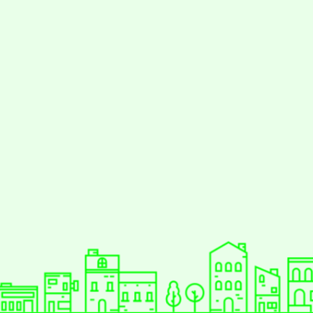
styc
gle、Firefox、Vivaldi、Opera
支援行
 2.5.11
網站語系：zh-TW
eil網站設計工坊
徐嘉裕 Neil hsu