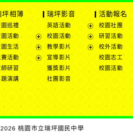
瑞坪相簿
瑞坪影音
活動報名
校園巡禮
英語活動
校園社團
展
校園活動
校園活動
研習活動
開
展
展
校園生活
教學影片
校外活動
選
開
開
展
展
競賽活動
宣導影片
校園志工
單
選
選
開
開
展
教師研習
獲獎影片
校園活動
單
單
選
選
開
專題演講
社團影音
單
單
選
單
2026
桃園市立瑞坪國民中學