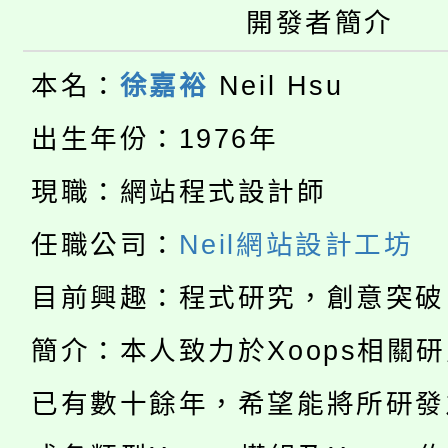
大園自造教育及科技中心
視費優惠，中低收入戶
開發者簡介
大溪自造教育及科技中心
份教師增能研習
半價優惠，詳情可洽有
本名：
徐嘉裕
Neil Hsu
淨零綠生活教案入校路
份教師研習
者。
出生年份：1976年
115年食農教育專業人
會
現職：網站程式設計師
「本色祭」8/29、30
程
任職公司：
Neil網站設計工坊
8/21下午1時於龍潭區
場熱烈登場!
目前興趣：程式研究，創意突破
YOUNG桃局內行報名
徵才活動。
簡介：本人致力於Xoops相關
8月14至27日，桃園
局官網。
115年桃園市運動會8/1
已有數十餘年，希望能將所研發
開!