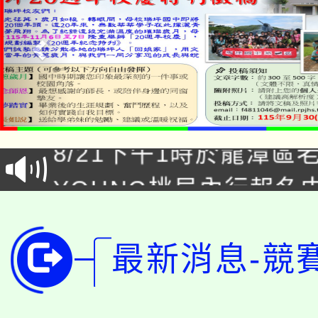
「本色祭」8/29、30
8/21下午1時於龍潭區
場熱烈登場!
YOUNG桃局內行報名
徵才活動。
8月14至27日，桃園
局官網。
115年桃園市運動會8/1
最新消息-競
開!
桃園市低收入戶享有免
田徑場及游泳池舉行。