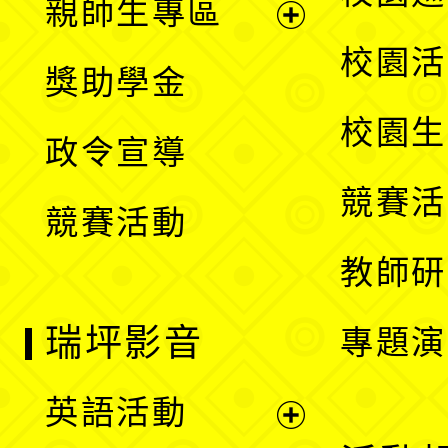
親師生專區
單
開
展
校園活
獎助學金
選
開
校園生
政令宣導
單
選
競賽活
競賽活動
單
教師研
瑞坪影音
專題演
英語活動