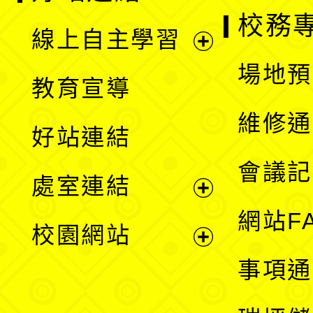
校務
線上自主學習
展
場地預
教育宣導
開
維修通
好站連結
選
會議記
處室連結
單
展
網站F
校園網站
開
展
事項通
選
開