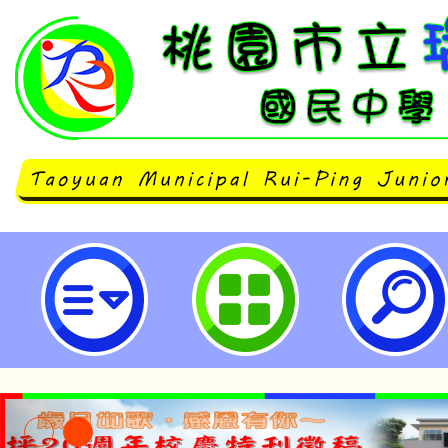
neilrpjhstyc網站設計者：徐嘉裕 N