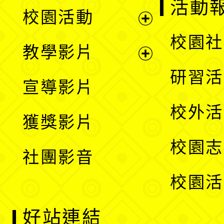
展
活動
校園活動
開
展
校園社
教學影片
選
開
展
研習活
宣導影片
單
選
開
校外活
獲獎影片
單
選
校園志
社團影音
單
校園活
好站連結