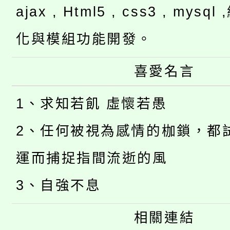
ajax , Html5 , css3 , mysq
化與模組功能開發。
喜愛名言
1、求知若飢 虛懷若愚
2、任何被視為感情的枷鎖，都
運而捕捉指間流逝的風
3、自強不息
相關連結