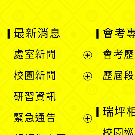
最新消息
會考
處室新聞
會考歷
展
校園新聞
歷屆段
開
展
研習資訊
選
開
瑞坪
緊急通告
單
選
展
校園巡