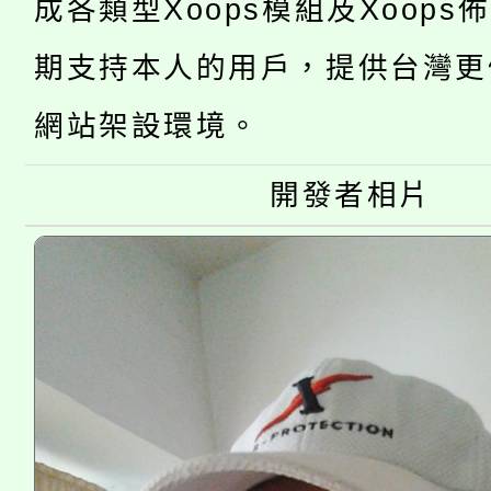
桃園市低收入戶享有免
成各類型Xoops模組及Xoops
田徑場及游泳池舉行。
大園自造教育及科技中心
視費優惠，中低收入戶
期支持本人的用戶，提供台灣更
大溪自造教育及科技中心
份教師增能研習
網站架設環境。
半價優惠，詳情可洽有
淨零綠生活教案入校路
份教師研習
者。
開發者相片
115年食農教育專業人
會
程