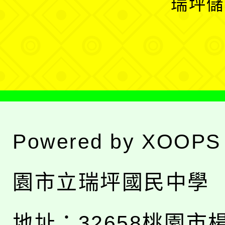
瑞坪儲
單
選
單
Powered by
XOOPS
園市立瑞坪國民中學
地址：
32658桃園市