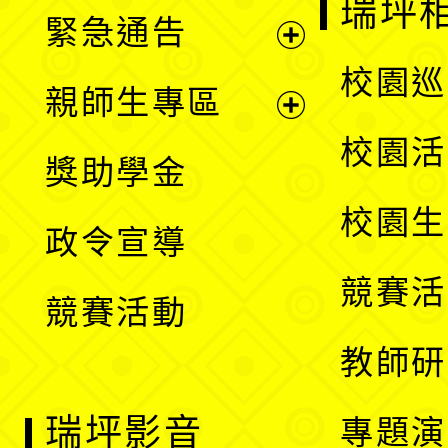
瑞坪
緊急通告
單
選
展
校園巡
親師生專區
單
開
展
校園活
獎助學金
選
開
校園生
政令宣導
單
選
競賽活
競賽活動
單
教師研
瑞坪影音
專題演