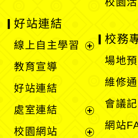
校園活
好站連結
校務
線上自主學習
展
場地預
教育宣導
開
維修通
好站連結
選
會議記
處室連結
單
展
網站F
校園網站