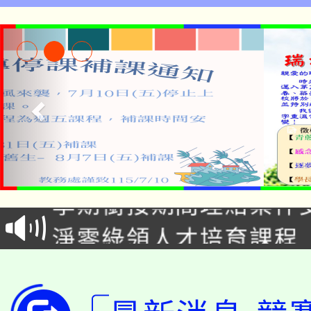
115年食農教育專業人
學期銜接期間理賠案件
程
淨零綠領人才培育課程
學籍身 分審查程序及
公告本校115學年度第1
版
「2026金融保險知識
代理(課)教師甄選結果(