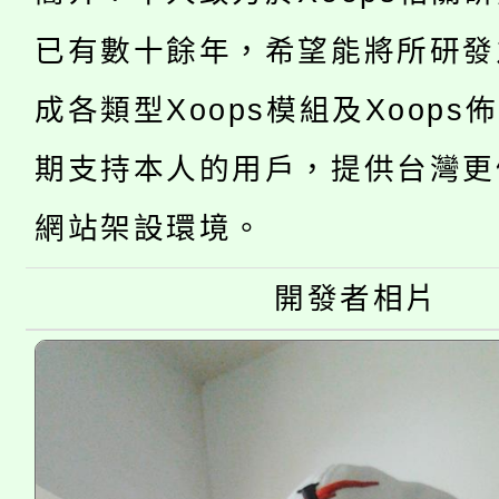
「2026金融保險知識
代理(課)教師甄選結果(
已有數十餘年，希望能將所研發
桃園市115學年度學生
車」活動
成各類型Xoops模組及Xoops
公告本校115學年度第
生本土語及新住民語歌
期支持本人的用戶，提供台灣更
公告本校115學年度第
代理(課)教師甄選結果(
網站架設環境。
轉知中國文化大學推廣
代理(課)教師甄選結果(
開發者相片
轉知苗栗縣政府辦理11
《TA101》溝通分析
縣市「校園短影音徵選
程，歡迎學生輔導中心
門員」簡章及活動海報
心理、諮商輔導、社會