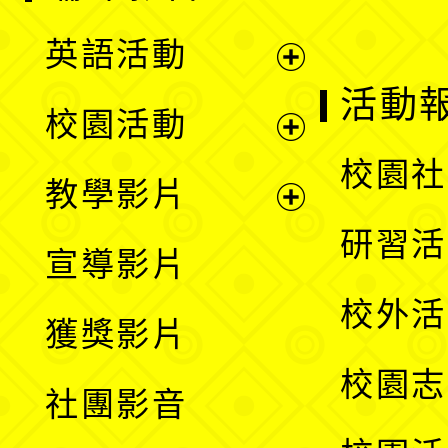
英語活動
展
活動
校園活動
開
展
校園社
教學影片
選
開
展
研習活
宣導影片
單
選
開
校外活
獲獎影片
單
選
校園志
社團影音
單