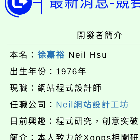
最新消息-競
桃園市115學年度學生
車」活動
公告本校115學年度第
生本土語及新住民語歌
開發者簡介
公告本校115學年度第
代理(課)教師甄選結果(
本名：
徐嘉裕
Neil Hsu
轉知中國文化大學推廣
代理(課)教師甄選結果(
出生年份：1976年
轉知苗栗縣政府辦理11
《TA101》溝通分析
115年食農教育專業人
現職：網站程式設計師
縣市「校園短影音徵選
程，歡迎學生輔導中心
學期銜接期間理賠案件
任職公司：
Neil網站設計工坊
程
門員」簡章及活動海報
心理、諮商輔導、社會
淨零綠領人才培育課程
學籍身 分審查程序及
目前興趣：程式研究，創意突破
踴躍報名參加。
系所師生報名參加。
公告本校115學年度第1
簡介：本人致力於Xoops相關
版