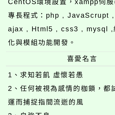
CentOS環境設置，xampp伺
專長程式：php , JavaScrupt , 
ajax , Html5 , css3 , mysq
化與模組功能開發。
喜愛名言
1、求知若飢 虛懷若愚
2、任何被視為感情的枷鎖，都
運而捕捉指間流逝的風