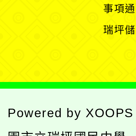
開
展
事項通
選
開
瑞坪儲
單
選
單
Powered by
XOOPS