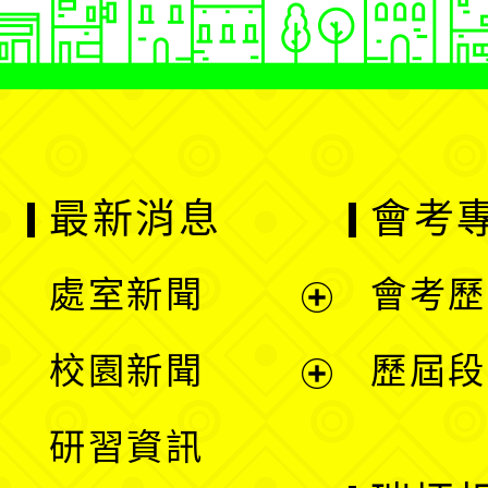
最新消息
會考
處室新聞
會考歷
展
校園新聞
歷屆段
開
展
研習資訊
選
開