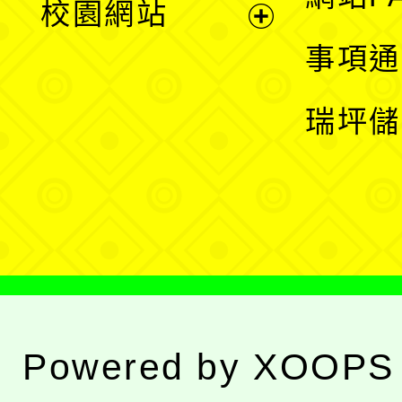
校園網站
開
展
事項通
選
開
瑞坪儲
單
選
單
Powered by
XOOPS