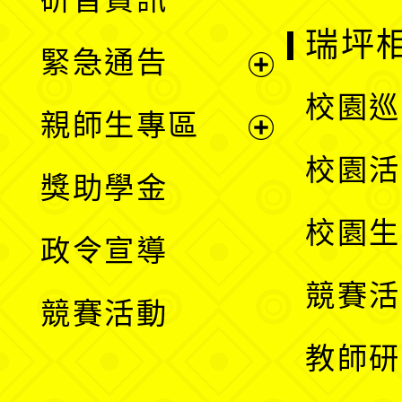
選
開
瑞坪
緊急通告
單
選
展
校園巡
親師生專區
單
開
展
校園活
獎助學金
選
開
校園生
政令宣導
單
選
競賽活
競賽活動
單
教師研