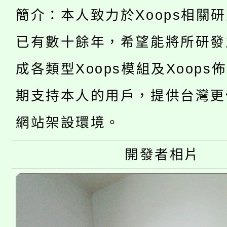
桃園市115學年度學生
車」活動
簡介：本人致力於Xoops相關
公告本校115學年度第
生本土語及新住民語歌
已有數十餘年，希望能將所研發
公告本校115學年度第
代理(課)教師甄選結果(
成各類型Xoops模組及Xoops
轉知中國文化大學推廣
代理(課)教師甄選結果(
期支持本人的用戶，提供台灣更
轉知苗栗縣政府辦理11
《TA101》溝通分析
網站架設環境。
桃園市115學年度學生
縣市「校園短影音徵選
程，歡迎學生輔導中心
「桃園市補助參觀特色
要點
開發者相片
門員」簡章及活動海報
心理、諮商輔導、社會
115年度「教育部表揚
展演活動實施計畫」
踴躍報名參加。
系所師生報名參加。
義教育推展貢獻獎」