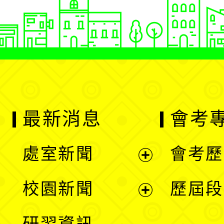
最新消息
會考
處室新聞
會考歷
展
校園新聞
歷屆段
開
展
研習資訊