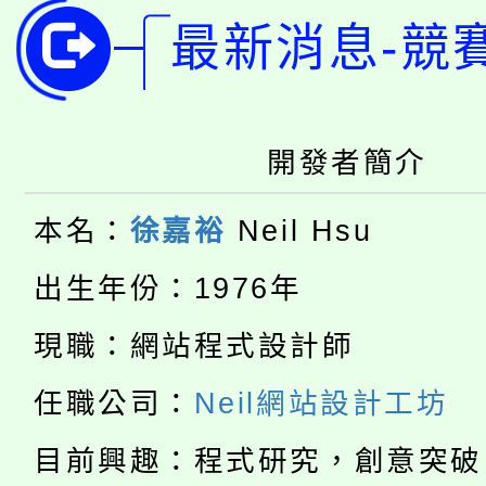
公告本校115學年度第
生本土語及新住民語歌
最新消息-競
公告本校115學年度第
代理(課)教師甄選結果(
轉知中國文化大學推廣
代理(課)教師甄選結果(
轉知苗栗縣政府辦理11
開發者簡介
《TA101》溝通分析
桃園市115學年度學生
縣市「校園短影音徵選
程，歡迎學生輔導中心
本名：
徐嘉裕
Neil Hsu
「桃園市補助參觀特色
要點
門員」簡章及活動海報
心理、諮商輔導、社會
出生年份：1976年
115年度「教育部表揚
展演活動實施計畫」
踴躍報名參加。
現職：網站程式設計師
系所師生報名參加。
公告本校115學年度第1
義教育推展貢獻獎」
任職公司：
Neil網站設計工坊
「2026金融保險知識
代理(課)教師甄選結果(
目前興趣：程式研究，創意突破