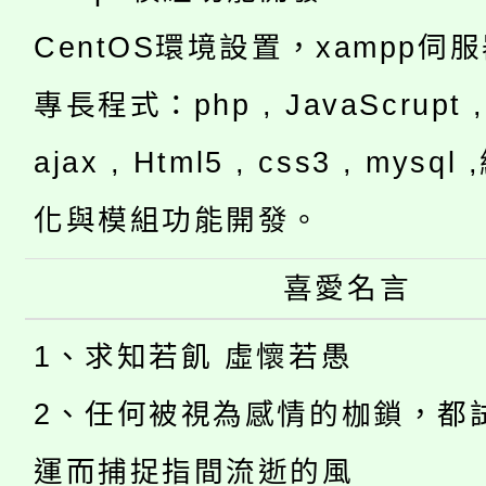
CentOS環境設置，xampp伺
專長程式：php , JavaScrupt , 
ajax , Html5 , css3 , mysq
化與模組功能開發。
喜愛名言
1、求知若飢 虛懷若愚
2、任何被視為感情的枷鎖，都
運而捕捉指間流逝的風