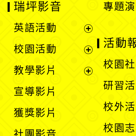
瑞坪影音
專題演
英語活動
展
活動
校園活動
開
展
校園社
教學影片
選
開
展
研習活
宣導影片
單
選
開
校外活
獲獎影片
單
選
校園志
社團影音