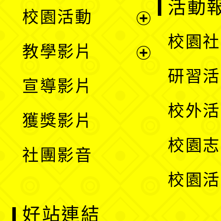
展
活動
校園活動
開
展
校園社
教學影片
選
開
展
研習活
宣導影片
單
選
開
校外活
獲獎影片
單
選
校園志
社團影音
單
校園活
好站連結