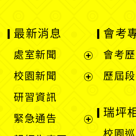
最新消息
會考
處室新聞
會考歷
展
校園新聞
歷屆段
開
展
研習資訊
選
開
瑞坪
緊急通告
單
選
展
校園巡