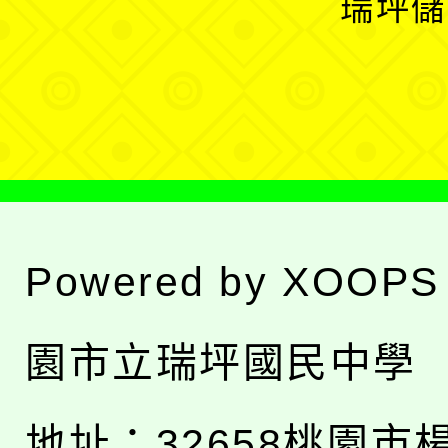
瑞坪儲
單
選
單
Powered by
XOOPS
園市立瑞坪國民中學
地址：
32658桃園市