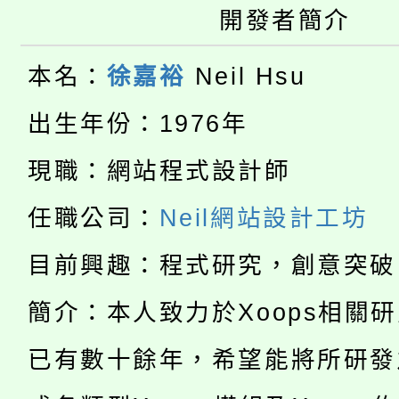
開發者簡介
公告本校115學年度第
生本土語及新住民語歌
本名：
徐嘉裕
Neil Hsu
公告本校115學年度第
代理(課)教師甄選結果(
出生年份：1976年
轉知中國文化大學推廣
代理(課)教師甄選結果(
淨零綠生活教案入校路
現職：網站程式設計師
《TA101》溝通分析
115年食農教育專業人
任職公司：
Neil網站設計工坊
會
程，歡迎學生輔導中心
學期銜接期間理賠案件
程
目前興趣：程式研究，創意突破
心理、諮商輔導、社會
淨零綠領人才培育課程
學籍身 分審查程序及
簡介：本人致力於Xoops相關
系所師生報名參加。
公告本校115學年度第1
版
已有數十餘年，希望能將所研發
「2026金融保險知識