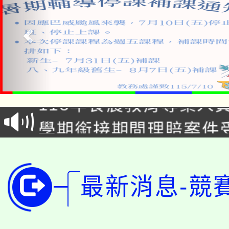
淨零綠生活教案入校路
115年食農教育專業人
會
學期銜接期間理賠案件
程
淨零綠領人才培育課程
學籍身 分審查程序及
公告本校115學年度第1
版
最新消息-競
「2026金融保險知識
代理(課)教師甄選結果(
桃園市115學年度學生
車」活動