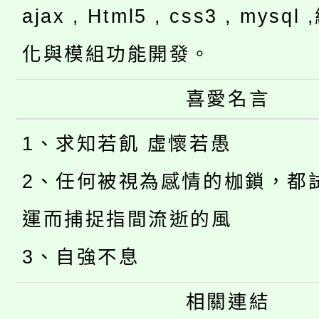
ajax , Html5 , css3 , mysq
化與模組功能開發。
喜愛名言
1、求知若飢 虛懷若愚
2、任何被視為感情的枷鎖，都
運而捕捉指間流逝的風
3、自強不息
相關連結