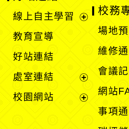
校務
線上自主學習
展
場地預
教育宣導
開
維修通
好站連結
選
會議記
處室連結
單
展
網站F
校園網站
開
展
事項通
選
開