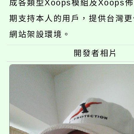
代理(課)教師甄選結果(
成各類型Xoops模組及Xoops
桃園市115學年度學生
車」活動
期支持本人的用戶，提供台灣更
公告本校115學年度第
生本土語及新住民語歌
網站架設環境。
公告本校115學年度第
代理(課)教師甄選結果(
開發者相片
轉知中國文化大學推廣
代理(課)教師甄選結果(
《TA101》溝通分析
程，歡迎學生輔導中心
心理、諮商輔導、社會
系所師生報名參加。