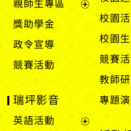
親師生專區
單
開
展
校園活
獎助學金
選
開
校園生
政令宣導
單
選
競賽活
競賽活動
單
教師研
瑞坪影音
專題演
英語活動