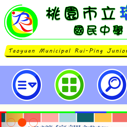
neilrpjhstyc網站設計者：徐嘉裕 N