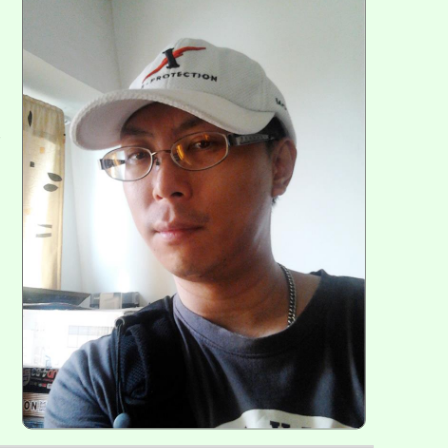
方
區
塊
各