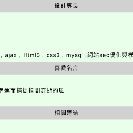
設計專長
y , ajax , Html5 , css3 , mysql ,網站se
喜愛名言
幸運而捕捉指間流逝的風
相關連結