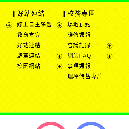
好站連結
校務專區
線上自主學習
場地預約
展
展
教育宣導
維修通報
開
開
好站連結
會議記錄
選
選
展
處室連結
網站FAQ
單
單
開
展
展
校園網站
事項通報
選
開
開
展
瑞坪儲蓄專戶
單
選
選
開
單
單
選
單