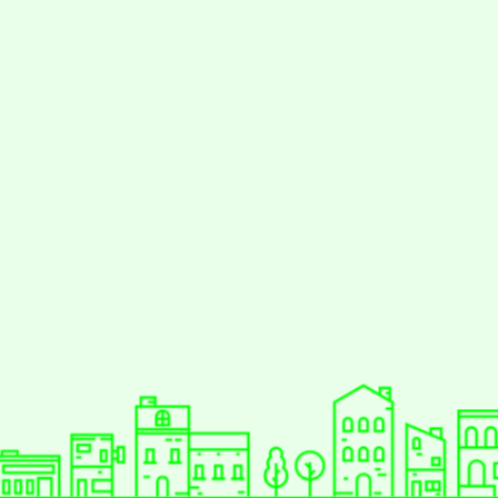
styc
gle、Firefox、Vivaldi、Opera
支援行
 2.5.11
網站語系：zh-TW
eil網站設計工坊
徐嘉裕 Neil hsu