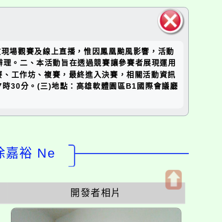
關閉區
開放現場觀賽及線上直播，惟因鳳凰颱風影響，活動
塊
號函辦理。二、本活動旨在透過競賽讓參賽者展現運用
賽、工作坊、複賽，最終進入決賽，相關活動資訊
17時30分。(三)地點：高雄軟體園區B1國際會議廳
徐嘉裕 Ne
開發者相片
開
啟
上