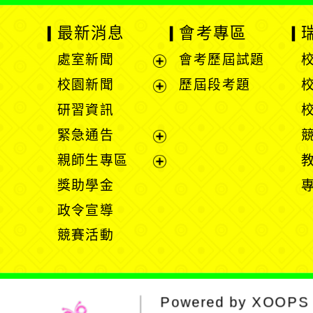
最新消息
會考專區
處室新聞
會考歷屆試題
展
校園新聞
歷屆段考題
開
展
研習資訊
選
開
緊急通告
單
選
展
親師生專區
單
開
展
獎助學金
選
開
政令宣導
單
選
競賽活動
單
Powered by
XOOPS