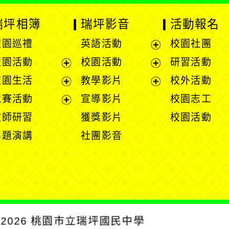
瑞坪相簿
瑞坪影音
活動報名
校園巡禮
英語活動
校園社團
展
校園活動
校園活動
研習活動
開
展
展
校園生活
教學影片
校外活動
選
開
開
展
展
競賽活動
宣導影片
校園志工
單
選
選
開
開
展
教師研習
獲獎影片
校園活動
單
單
選
選
開
專題演講
社團影音
單
單
選
單
2026
桃園市立瑞坪國民中學