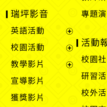
瑞坪影音
專題演
英語活動
展
活動
校園活動
開
展
校園社
教學影片
選
開
展
研習活
宣導影片
單
選
開
校外活
獲獎影片
單
選