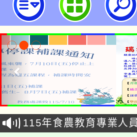
淨零綠生活教案入校路
115年食農教育專業人
會
學期銜接期間理賠案件
程