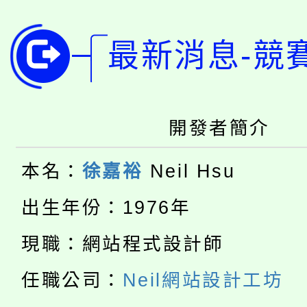
淨零綠領人才培育課程
學籍身 分審查程序及
最新消息-競
公告本校115學年度第1
版
「2026金融保險知識
代理(課)教師甄選結果(
桃園市115學年度學生
開發者簡介
車」活動
公告本校115學年度第
生本土語及新住民語歌
本名：
徐嘉裕
Neil Hsu
公告本校115學年度第
代理(課)教師甄選結果(
出生年份：1976年
轉知中國文化大學推廣
代理(課)教師甄選結果(
現職：網站程式設計師
淨零綠生活教案入校路
《TA101》溝通分析
任職公司：
Neil網站設計工坊
115年食農教育專業人
會