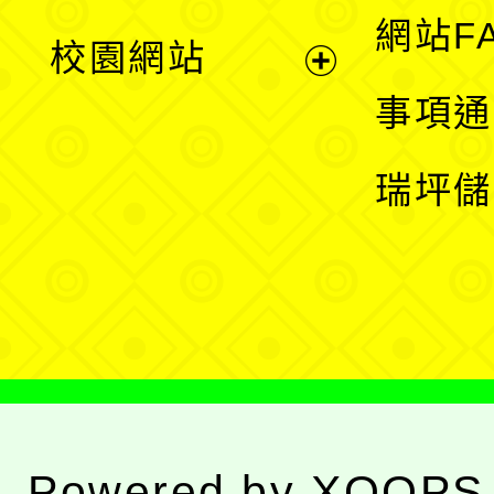
展
網站F
校園網站
開
展
事項通
選
開
瑞坪儲
單
選
單
Powered by
XOOPS