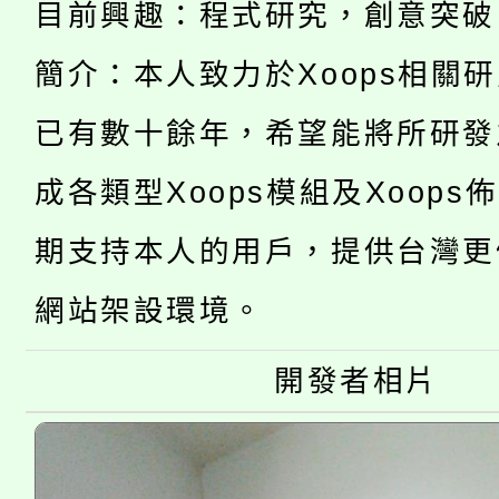
程，歡迎學生輔導中心
目前興趣：程式研究，創意突破
學期銜接期間理賠案件
程
心理、諮商輔導、社會
簡介：本人致力於Xoops相關
淨零綠領人才培育課程
學籍身 分審查程序及
系所師生報名參加。
已有數十餘年，希望能將所研發
公告本校115學年度第1
版
成各類型Xoops模組及Xoops
「2026金融保險知識
代理(課)教師甄選結果(
期支持本人的用戶，提供台灣更
桃園市115學年度學生
車」活動
網站架設環境。
公告本校115學年度第
生本土語及新住民語歌
公告本校115學年度第
開發者相片
代理(課)教師甄選結果(
轉知中國文化大學推廣
代理(課)教師甄選結果(
《TA101》溝通分析