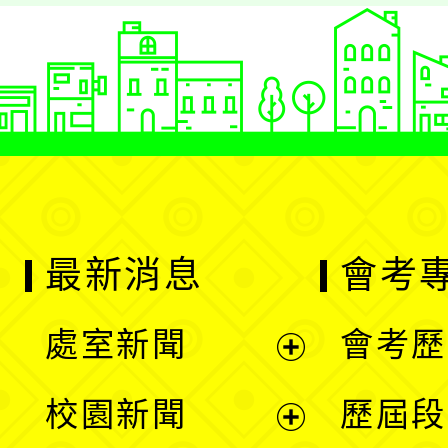
最新消息
會考
處室新聞
會考歷
展
校園新聞
歷屆段
開