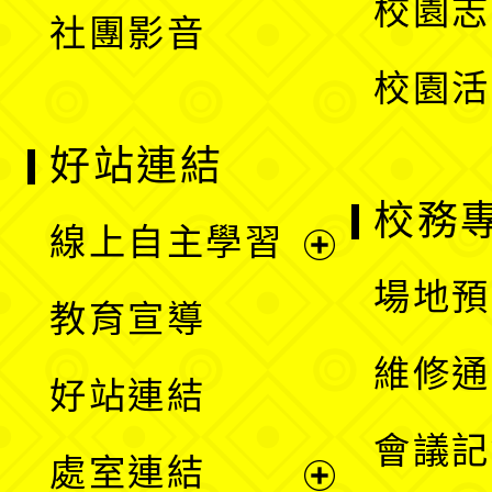
校園志
社團影音
單
校園活
好站連結
校務
線上自主學習
展
場地預
教育宣導
開
維修通
好站連結
選
會議記
處室連結
單