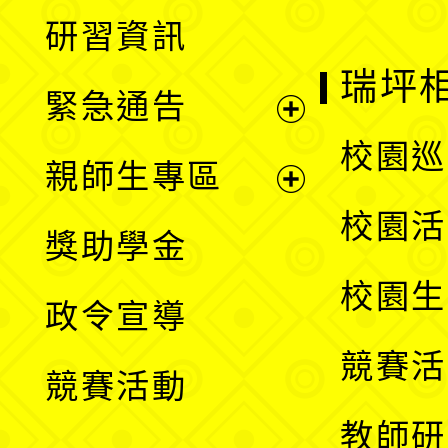
展
研習資訊
選
開
瑞坪
緊急通告
單
選
展
校園巡
親師生專區
單
開
展
校園活
獎助學金
選
開
校園生
政令宣導
單
選
競賽活
競賽活動
單
教師研