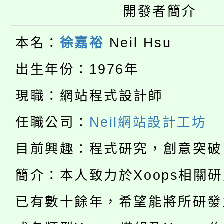
轉知苗栗縣政府辦理11
《TA101》溝通分析
開發者簡介
桃園市115學年度學生
縣市「校園短影音徵選
程，歡迎學生輔導中心
本名：
徐嘉裕
Neil Hsu
「桃園市補助參觀特色
要點
門員」簡章及活動海報
心理、諮商輔導、社會
出生年份：1976年
115年度「教育部表揚
展演活動實施計畫」
踴躍報名參加。
系所師生報名參加。
現職：網站程式設計師
公告本校115學年度第1
義教育推展貢獻獎」
任職公司：
Neil網站設計工坊
「2026金融保險知識
代理(課)教師甄選結果(
目前興趣：程式研究，創意突破
桃園市115學年度學生
車」活動
簡介：本人致力於Xoops相關
公告本校115學年度第
生本土語及新住民語歌
已有數十餘年，希望能將所研發
公告本校115學年度第
代理(課)教師甄選結果(