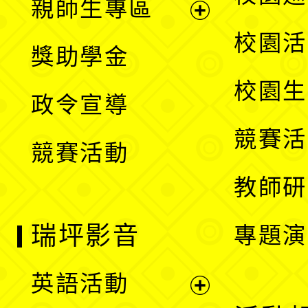
親師生專區
單
開
展
校園活
獎助學金
選
開
校園生
政令宣導
單
選
競賽活
競賽活動
單
教師研
瑞坪影音
專題演
英語活動