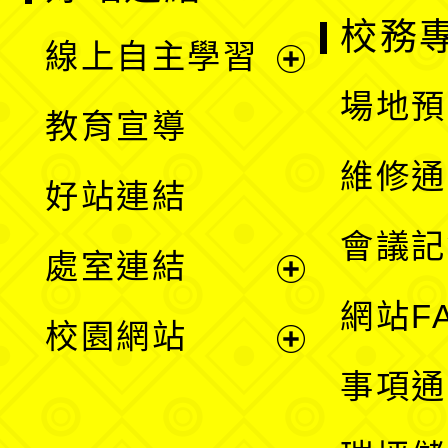
校務
線上自主學習
展
場地預
教育宣導
開
維修通
好站連結
選
會議記
處室連結
單
展
網站F
校園網站
開
展
事項通
選
開