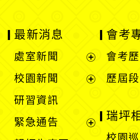
最新消息
會考
處室新聞
會考歷
展
校園新聞
歷屆段
開
展
研習資訊
選
開
瑞坪
緊急通告
單
選
展
校園巡