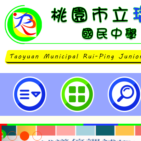
neilrpjhstyc網站設計者：徐嘉裕 N