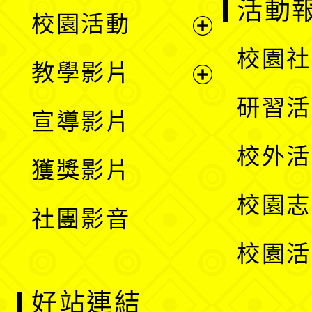
展
活動
校園活動
開
展
校園社
教學影片
選
開
展
研習活
宣導影片
單
選
開
校外活
獲獎影片
單
選
校園志
社團影音
單
校園活
好站連結