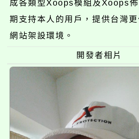
成各類型Xoops模組及Xoops
轉知中國文化大學推廣
代理(課)教師甄選結果(
轉知苗栗縣政府辦理11
期支持本人的用戶，提供台灣更
《TA101》溝通分析
桃園市115學年度學生
網站架設環境。
縣市「校園短影音徵選
程，歡迎學生輔導中心
「桃園市補助參觀特色
要點
門員」簡章及活動海報
開發者相片
心理、諮商輔導、社會
115年度「教育部表揚
展演活動實施計畫」
踴躍報名參加。
系所師生報名參加。
義教育推展貢獻獎」