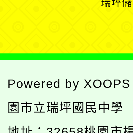
瑞坪儲
單
選
單
Powered by
XOOPS
園市立瑞坪國民中學
地址：
32658桃園市