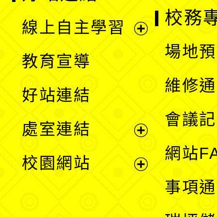
校務
線上自主學習
展
場地預
教育宣導
開
維修通
好站連結
選
會議記
處室連結
單
展
網站F
校園網站
開
展
事項通
選
開