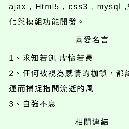
ajax , Html5 , css3 , mysq
化與模組功能開發。
喜愛名言
1、求知若飢 虛懷若愚
2、任何被視為感情的枷鎖，都
運而捕捉指間流逝的風
3、自強不息
相關連結