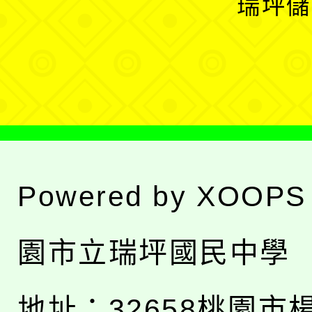
瑞坪儲
單
選
單
Powered by
XOOPS
園市立瑞坪國民中學
地址：
32658桃園市