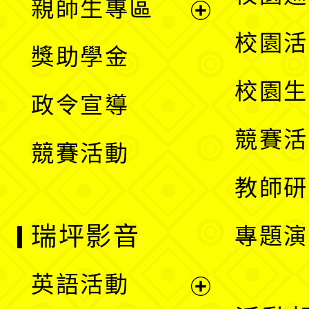
親師生專區
單
開
展
校園活
獎助學金
選
開
校園生
政令宣導
單
選
競賽活
競賽活動
單
教師研
瑞坪影音
專題演
英語活動