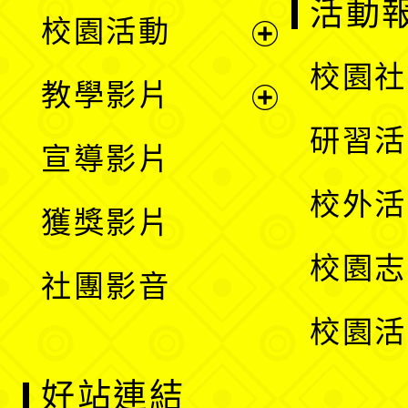
展
活動
校園活動
開
展
校園社
教學影片
選
開
展
研習活
宣導影片
單
選
開
校外活
獲獎影片
單
選
校園志
社團影音
單
校園活
好站連結