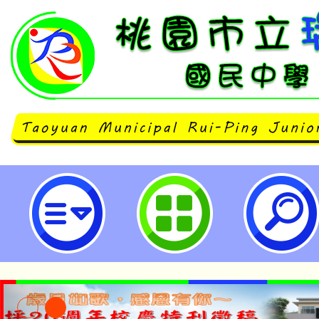
neilrpjhstyc網站設計者：徐嘉裕 N