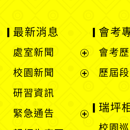
最新消息
會考
處室新聞
會考歷
展
校園新聞
歷屆段
開
展
研習資訊
選
開
瑞坪
緊急通告
單
選
展
校園巡