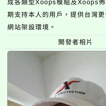
成各類型Xoops模組及Xoops
大園自造教育及科技中心
視費優惠，中低收入戶
期支持本人的用戶，提供台灣更
大溪自造教育及科技中心
份教師增能研習
半價優惠，詳情可洽有
網站架設環境。
淨零綠生活教案入校路
份教師研習
者。
開發者相片
115年食農教育專業人
會
程