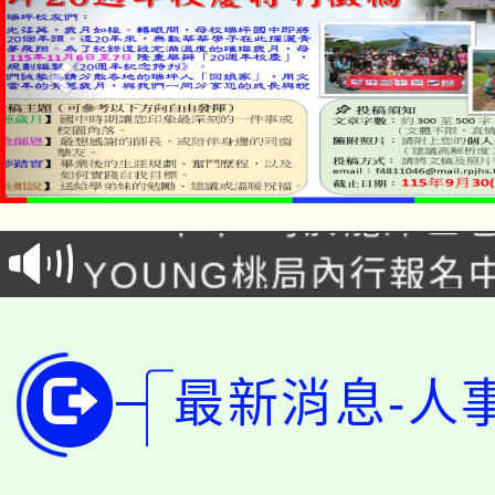
「本色祭」8/29、30
8/21下午1時於龍潭區
場熱烈登場!
YOUNG桃局內行報名
徵才活動。
8月14至27日，桃園
局官網。
115年桃園市運動會8/1
開!
最新消息-人
桃園市低收入戶享有免
田徑場及游泳池舉行。
大園自造教育及科技中心
視費優惠，中低收入戶