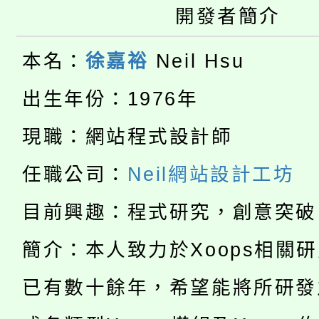
開發者簡介
大溪自造教育及科技中心
份教師增能研習
半價優惠，詳情可洽有
淨零綠生活教案入校路
本名：
徐嘉裕
Neil Hsu
份教師研習
者。
115年食農教育專業人
出生年份：1976年
會
「本色祭」8/29、30
程
現職：網站程式設計師
8/21下午1時於龍潭區
場熱烈登場!
任職公司：
Neil網站設計工坊
YOUNG桃局內行報名
徵才活動。
目前興趣：程式研究，創意突破
8月14至27日，桃園
局官網。
簡介：本人致力於Xoops相關
115年桃園市運動會8/1
開!
已有數十餘年，希望能將所研發
桃園市低收入戶享有免
田徑場及游泳池舉行。