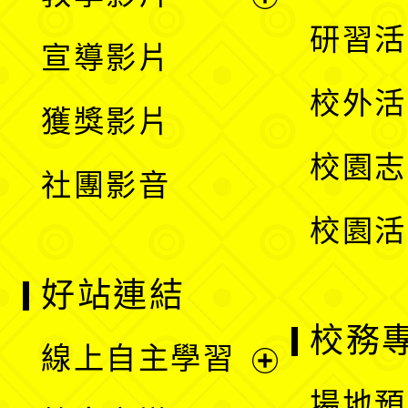
選
開
展
研習活
宣導影片
單
選
開
校外活
獲獎影片
單
選
校園志
社團影音
單
校園活
好站連結
校務
線上自主學習
展
場地預