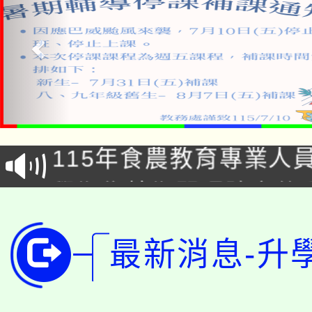
淨零綠生活教案入校路
115年食農教育專業人
會
學期銜接期間理賠案件
程
淨零綠領人才培育課程
學籍身 分審查程序及
最新消息-升
公告本校115學年度第1
版
「2026金融保險知識
代理(課)教師甄選結果(