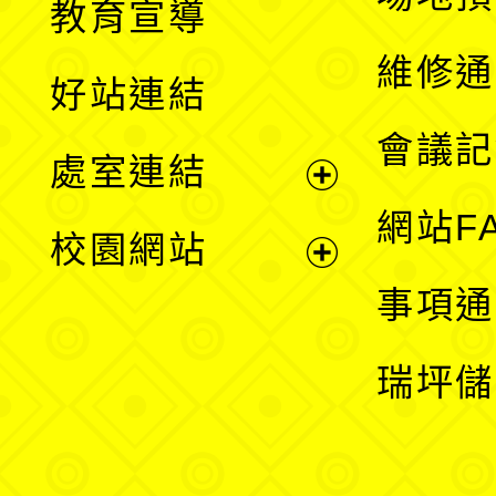
教育宣導
開
維修通
好站連結
選
會議記
處室連結
單
展
網站F
校園網站
開
展
事項通
選
開
瑞坪儲
單
選
單