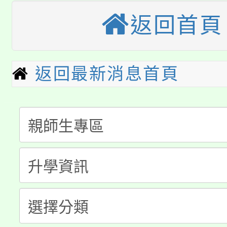
桃園市115學年度學生
車」活動
返回首頁
公告本校115學年度第
生本土語及新住民語歌
公告本校115學年度第
代理(課)教師甄選結果(
返回最新消息首頁
轉知中國文化大學推廣
代理(課)教師甄選結果(
淨零綠生活教案入校路
《TA101》溝通分析
115年食農教育專業人
會
程，歡迎學生輔導中心
學期銜接期間理賠案件
程
心理、諮商輔導、社會
淨零綠領人才培育課程
學籍身 分審查程序及
系所師生報名參加。
公告本校115學年度第1
版