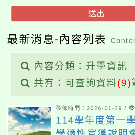
「2026金融保險知識
代理(課)教師甄選結果(
送出
桃園市115學年度學生
車」活動
公告本校115學年度第
生本土語及新住民語歌
最新消息-內容列表
Conten
公告本校115學年度第
代理(課)教師甄選結果(
內容分類：升學資訊
轉知中國文化大學推廣
代理(課)教師甄選結果(
共有：可查詢資料
(9)
《TA101》溝通分析
程，歡迎學生輔導中心
發佈時間：2026-01-29 /
心理、諮商輔導、社會
114學年度第一
學適性宣導說明
系所師生報名參加。