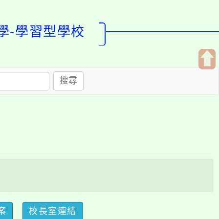
學習型學校
開
搜尋
啟
上
方
區
塊
校長室連結