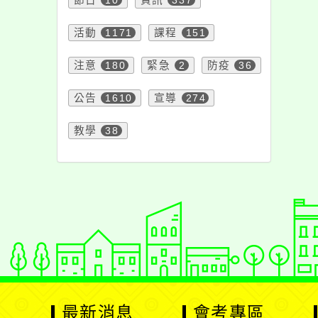
注意
180
緊急
2
防疫
36
公告
1610
宣導
274
教學
38
最新消息
會考專區
處室新聞
會考歷屆試題
展
校園新聞
歷屆段考題