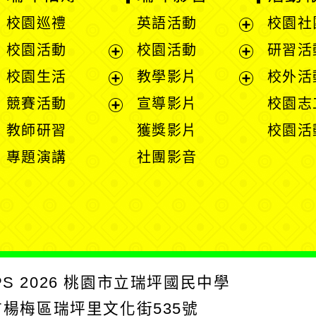
開
展
展
校園生活
教學影片
校外活動
選
開
開
展
展
競賽活動
宣導影片
校園志工
單
選
選
開
開
展
教師研習
獲獎影片
校園活動
單
單
選
選
開
專題演講
社團影音
單
單
選
單
2026
桃園市立瑞坪國民中學
楊梅區瑞坪里文化街535號
真：03-4821727
網路電話：903-153000
網站維護:資訊組
【個資保護聲明】