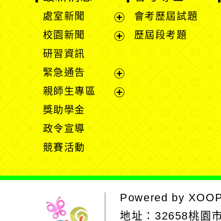
開
展
研習資訊
選
開
緊急通告
單
選
展
親師生專區
單
開
展
獎助學金
選
開
政令宣導
單
選
競賽活動
單
Powered by
XOOPS
地址：
32658桃園市
電話 :03-4821468
傳
建議瀏覽器 chrome
網站設計：Neil