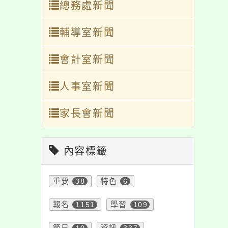
輔導室新聞
會計室新聞
人事室新聞
家長會新聞
內容標籤
重要
38
特色
6
報名
1151
學習
109
節日
10
資訊
337
活動
1171
課程
151