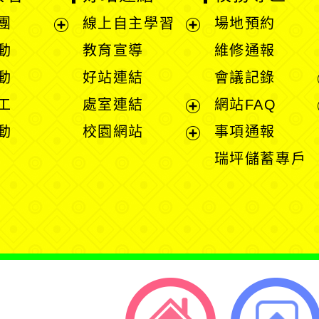
開
開
好站連結
會議記錄
選
選
展
處室連結
網站FAQ
單
單
開
展
展
校園網站
事項通報
選
開
開
展
瑞坪儲蓄專戶
單
選
選
開
單
單
選
單
返回首頁
返回頂端