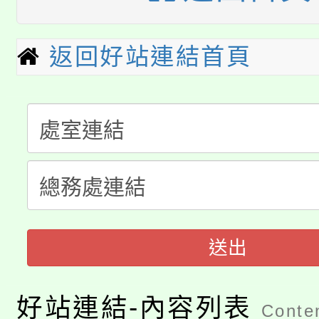
公告本校115學年度第
代理(課)教師甄選結果(
返回好站連結首頁
轉知中國文化大學推廣
代理(課)教師甄選結果(
淨零綠生活教案入校路
《TA101》溝通分析
115年食農教育專業人
會
程，歡迎學生輔導中心
學期銜接期間理賠案件
程
心理、諮商輔導、社會
淨零綠領人才培育課程
學籍身 分審查程序及
系所師生報名參加。
公告本校115學年度第1
版
送出
「2026金融保險知識
代理(課)教師甄選結果(
好站連結-內容列表
桃園市115學年度學生
Conten
車」活動