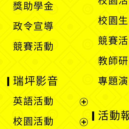
校園活
獎助學金
選
開
校園生
政令宣導
單
選
競賽活
競賽活動
單
教師研
瑞坪影音
專題演
英語活動
展
活動
校園活動