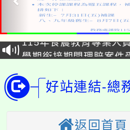
淨零綠生活教案入校路
115年食農教育專業人
會
學期銜接期間理賠案件
程
淨零綠領人才培育課程
學籍身 分審查程序及
公告本校115學年度第1
好站連結-總
版
「2026金融保險知識
代理(課)教師甄選結果(
桃園市115學年度學生
車」活動
返回首頁
公告本校115學年度第
生本土語及新住民語歌