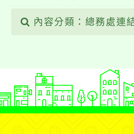
公告本校115學年度第
生本土語及新住民語歌
內容分類：總務處連
公告本校115學年度第
代理(課)教師甄選結果(
轉知中國文化大學推廣
代理(課)教師甄選結果(
《TA101》溝通分析
程，歡迎學生輔導中心
心理、諮商輔導、社會
系所師生報名參加。