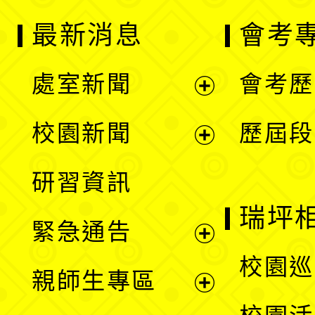
最新消息
會考
處室新聞
會考歷
展
校園新聞
歷屆段
開
展
研習資訊
選
開
瑞坪
緊急通告
單
選
展
校園巡
親師生專區
單
開
展