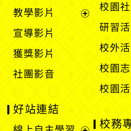
開
展
校園社
教學影片
選
開
展
研習活
宣導影片
單
選
開
校外活
獲獎影片
單
選
校園志
社團影音
單
校園活
好站連結
校務
線上自主學習