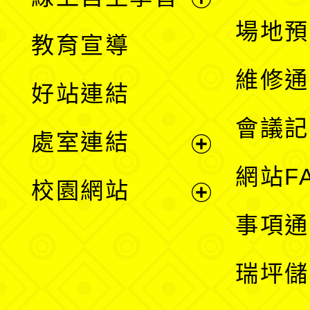
展
場地預
教育宣導
開
維修通
好站連結
選
會議記
處室連結
單
展
網站F
校園網站
開
展
事項通
選
開
瑞坪儲
單
選