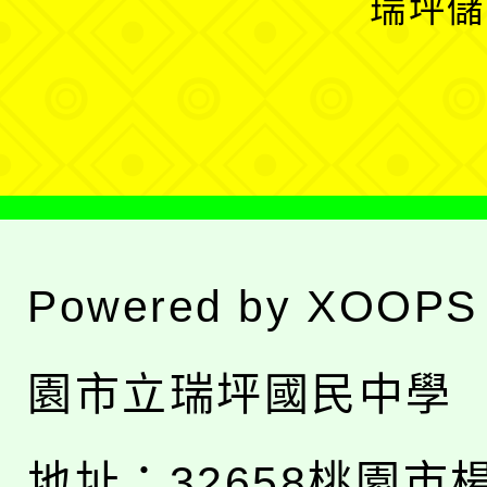
瑞坪儲
單
選
單
Powered by
XOOPS
園市立瑞坪國民中學
地址：
32658桃園市