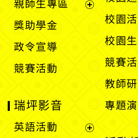
親師生專區
單
開
展
校園活
獎助學金
選
開
校園生
政令宣導
單
選
競賽活
競賽活動
單
教師研
瑞坪影音
專題演
英語活動