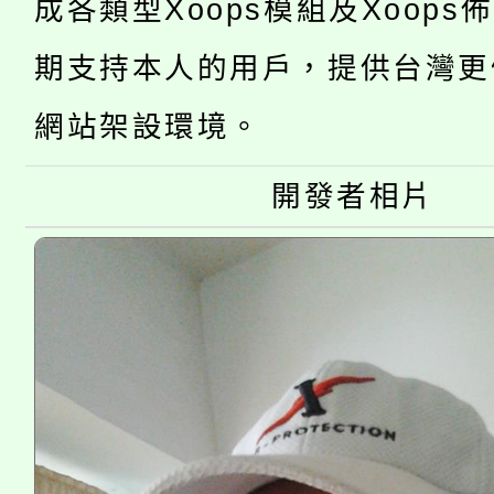
成各類型Xoops模組及Xoops
桃園市低收入戶享有免
田徑場及游泳池舉行。
大園自造教育及科技中心
期支持本人的用戶，提供台灣更
視費優惠，中低收入戶
大溪自造教育及科技中心
網站架設環境。
份教師增能研習
半價優惠，詳情可洽有
淨零綠生活教案入校路
份教師研習
開發者相片
者。
115年食農教育專業人
會
程