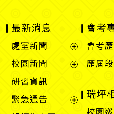
最新消息
會考
處室新聞
會考歷
展
校園新聞
歷屆段
開
展
研習資訊
選
開
瑞坪
緊急通告
單
選
展
校園巡