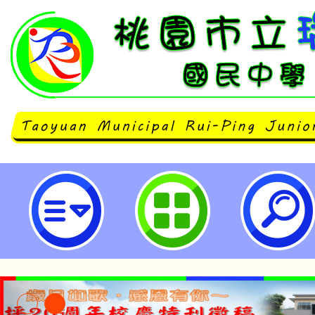
neilrpjhstyc網站設計者：徐嘉裕 N