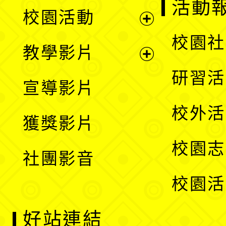
展
活動
校園活動
開
展
校園社
教學影片
選
開
展
研習活
宣導影片
單
選
開
校外活
獲獎影片
單
選
校園志
社團影音
單
校園活
好站連結