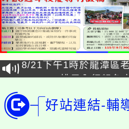
「本色祭」8/29、30
8/21下午1時於龍潭區
場熱烈登場!
YOUNG桃局內行報名
徵才活動。
8月14至27日，桃園
局官網。
好站連結-輔
115年桃園市運動會8/1
開!
桃園市低收入戶享有免
田徑場及游泳池舉行。