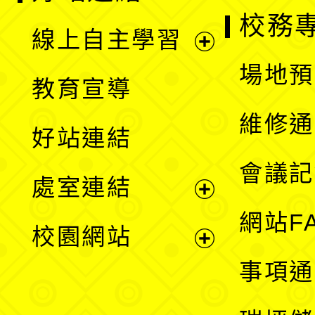
校務
線上自主學習
展
場地預
教育宣導
開
維修通
好站連結
選
會議記
處室連結
單
展
網站F
校園網站
開
展
事項通
選
開