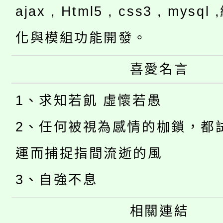
ajax , Html5 , css3 , mysq
化與模組功能開發。
喜愛名言
1、求知若飢 虛懷若愚
2、任何被視為感情的枷鎖，都
運而捕捉指間流逝的風
3、自強不息
相關連結