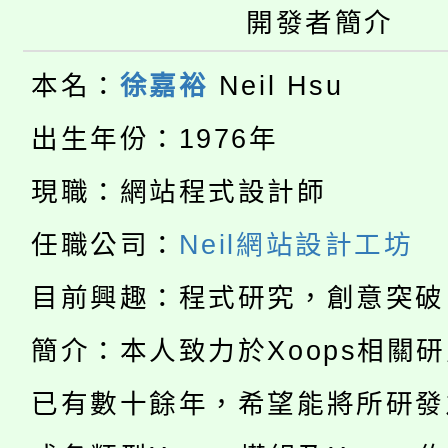
大園自造教育及科技中心
視費優惠，中低收入戶
開發者簡介
大溪自造教育及科技中心
份教師增能研習
半價優惠，詳情可洽有
本名：
徐嘉裕
Neil Hsu
淨零綠生活教案入校路
份教師研習
者。
出生年份：1976年
115年食農教育專業人
會
現職：網站程式設計師
「本色祭」8/29、30
程
任職公司：
Neil網站設計工坊
8/21下午1時於龍潭區
場熱烈登場!
目前興趣：程式研究，創意突破
YOUNG桃局內行報名
徵才活動。
簡介：本人致力於Xoops相關
8月14至27日，桃園
局官網。
已有數十餘年，希望能將所研發
115年桃園市運動會8/1
開!