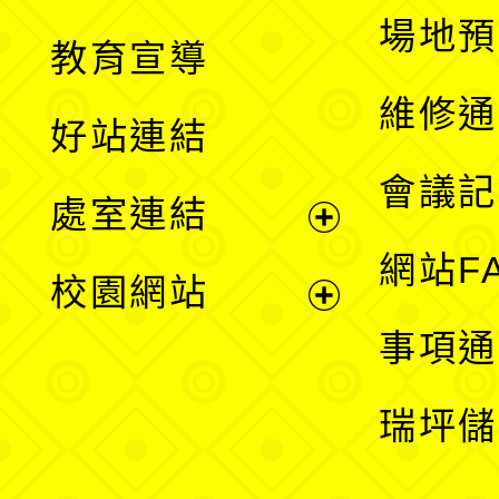
展
場地預
教育宣導
開
維修通
好站連結
選
會議記
處室連結
單
展
網站F
校園網站
開
展
事項通
選
開
瑞坪儲
單
選