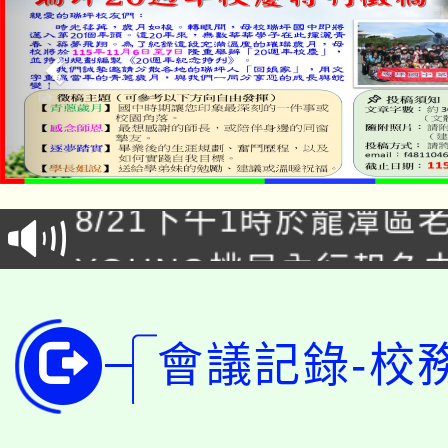
「本色祭」8/29、30
8/21下午1時於龍潭區
場熱烈登場!
YOUNG桃局內行報名
徵才活動。
8月14至27日，桃園
局官網。
會議記錄-校
115年桃園市運動會8/1
開!
桃園市低收入戶享有免
田徑場及游泳池舉行。