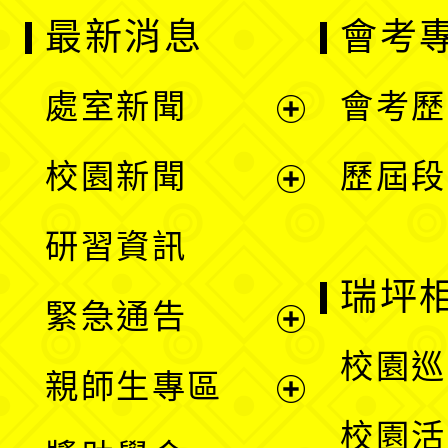
最新消息
會考
處室新聞
會考歷
展
校園新聞
歷屆段
開
展
研習資訊
選
開
瑞坪
緊急通告
單
選
展
校園巡
親師生專區
單
開
展
校園活