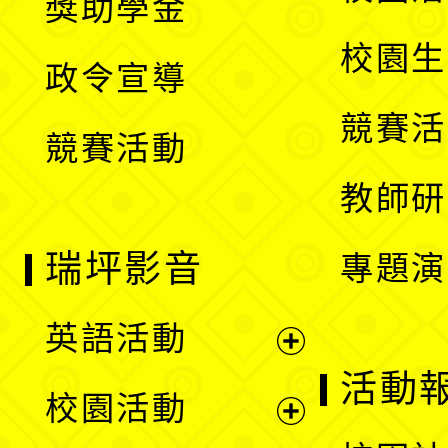
獎助學金
選
開
校園生
政令宣導
單
選
競賽活
競賽活動
單
教師研
瑞坪影音
專題演
英語活動
展
活動
校園活動
開