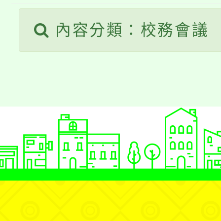
桃園市低收入戶享有免
田徑場及游泳池舉行。
內容分類：校務會議
大園自造教育及科技中心
視費優惠，中低收入戶
大溪自造教育及科技中心
份教師增能研習
半價優惠，詳情可洽有
淨零綠生活教案入校路
份教師研習
者。
115年食農教育專業人
會
程