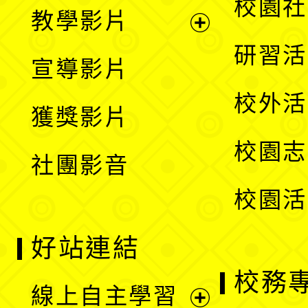
展
校園社
教學影片
選
開
展
研習活
宣導影片
單
選
開
校外活
獲獎影片
單
選
校園志
社團影音
單
校園活
好站連結
校務
線上自主學習