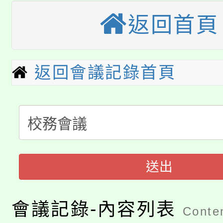
大園自造教育及科技中心
視費優惠，中低收入戶
返回首頁
大溪自造教育及科技中心
份教師增能研習
半價優惠，詳情可洽有
淨零綠生活教案入校路
份教師研習
者。
返回會議記錄首頁
115年食農教育專業人
會
「本色祭」8/29、30
程
8/21下午1時於龍潭區
場熱烈登場!
YOUNG桃局內行報名
徵才活動。
送出
8月14至27日，桃園
局官網。
115年桃園市運動會8/1
會議記錄-內容列表
開!
Conten