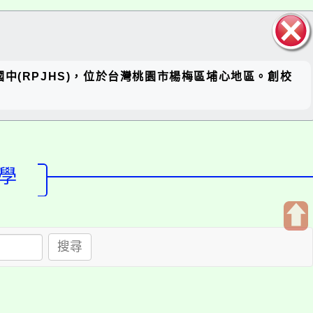
關閉區
 簡稱瑞坪國中(RPJHS)，位於台灣桃園市楊梅區埔心地區。創校
塊
學
開
搜尋
啟
上
方
區